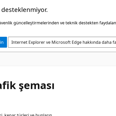
k desteklenmiyor.
güvenlik güncelleştirmelerinden ve teknik destekten faydala
in
Internet Explorer ve Microsoft Edge hakkında daha faz
afik şeması
i, kenar türleri ve bunların