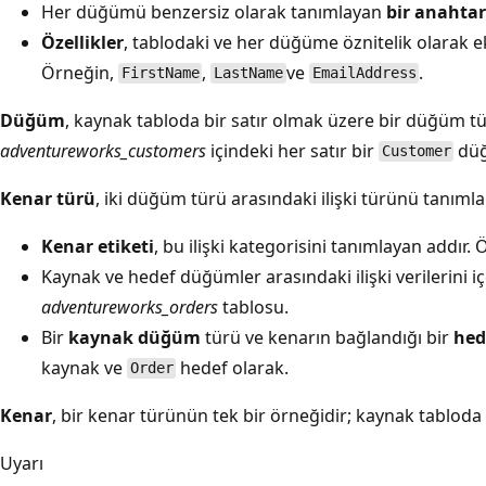
Her düğümü benzersiz olarak tanımlayan
bir anahtar
Özellikler
, tablodaki ve her düğüme öznitelik olarak ek
Örneğin,
,
ve
.
FirstName
LastName
EmailAddress
Düğüm
, kaynak tabloda bir satır olmak üzere bir düğüm tü
adventureworks_customers
içindeki her satır bir
düğ
Customer
Kenar türü
, iki düğüm türü arasındaki ilişki türünü tanımla
Kenar etiketi
, bu ilişki kategorisini tanımlayan addır.
Kaynak ve hedef düğümler arasındaki ilişki verilerini 
adventureworks_orders
tablosu.
Bir
kaynak düğüm
türü ve kenarın bağlandığı bir
hed
kaynak ve
hedef olarak.
Order
Kenar
, bir kenar türünün tek bir örneğidir; kaynak tabloda b
Uyarı