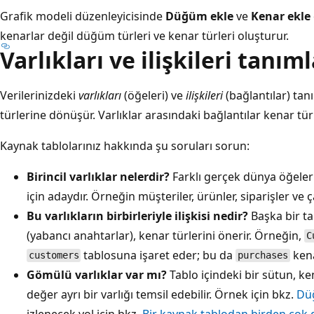
Grafik modeli düzenleyicisinde
Düğüm ekle
ve
Kenar ekle
kenarlar değil düğüm türleri ve kenar türleri oluşturur.
Varlıkları ve ilişkileri tanı
Verilerinizdeki
varlıkları
(öğeleri) ve
ilişkileri
(bağlantılar) tan
türlerine dönüşür. Varlıklar arasındaki bağlantılar kenar tü
Kaynak tablolarınız hakkında şu soruları sorun:
Birincil varlıklar nelerdir?
Farklı gerçek dünya öğeleri
için adaydır. Örneğin müşteriler, ürünler, siparişler ve ç
Bu varlıkların birbirleriyle ilişkisi nedir?
Başka bir ta
(yabancı anahtarlar), kenar türlerini önerir. Örneğin,
C
tablosuna işaret eder; bu da
kena
customers
purchases
Gömülü varlıklar var mı?
Tablo içindeki bir sütun, k
değer ayrı bir varlığı temsil edebilir. Örnek için bkz.
Düğ
izlenecek yol için bkz.
Bir kaynak tablodan birden çok