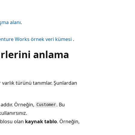
ışma alanı
.
nture Works örnek veri kümesi
.
rlerini anlama
r varlık türünü tanımlar. Şunlardan
 addır. Örneğin,
. Bu
Customer
llanırsınız.
ablosu olan
kaynak tablo
. Örneğin,