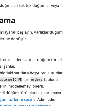
düğmeleri tek tek düğümler veya
mlama
ımlayarak başlayın. Varlıklar düğüm
rlerine dönüşür.
 temsil eden satırlar düğüm türleri
alışanlar.
blodaki satırlara başvuran sütunlar
, bir
tabloda
ustomerID_FK
orders
rını modellemeyi önerir.
endi düğüm türü olarak çıkarılmaya
üm türlerini seçme
. Adım adım
 düğüm ve kenar türü ekleme
.