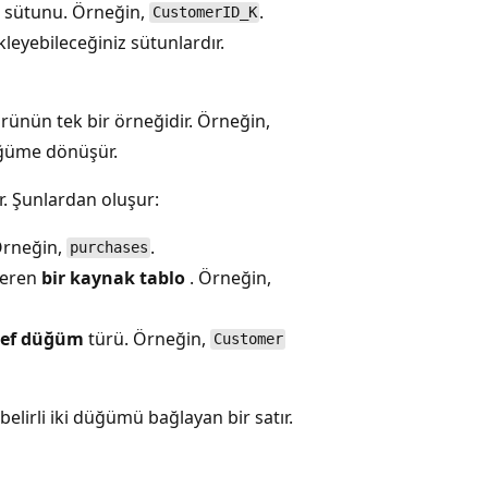
sütunu. Örneğin,
.
CustomerID_K
leyebileceğiniz sütunlardır.
rünün tek bir örneğidir. Örneğin,
üme dönüşür.
r. Şunlardan oluşur:
 Örneğin,
.
purchases
içeren
bir kaynak tablo
. Örneğin,
ef düğüm
türü. Örneğin,
Customer
elirli iki düğümü bağlayan bir satır.