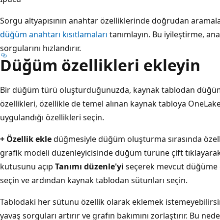
Sorgu altyapısının anahtar özelliklerinde doğrudan aramala
düğüm anahtarı kısıtlamaları
tanımlayın. Bu iyileştirme, an
sorgularını hızlandırır.
Düğüm özellikleri ekleyin
Bir düğüm türü oluşturduğunuzda, kaynak tablodan düğüm 
özellikleri, özellikle de temel alınan kaynak tabloya OneLak
uygulandığı özellikleri seçin.
+ Özellik ekle
düğmesiyle düğüm oluşturma sırasında özellikl
grafik modeli düzenleyicisinde düğüm türüne çift tıklayar
kutusunu açıp
Tanımı düzenle'yi
seçerek mevcut düğüme öz
seçin ve ardından kaynak tablodan sütunları seçin.
Tablodaki her sütunu özellik olarak eklemek istemeyebilirsin
yavaş sorguları artırır ve grafın bakımını zorlaştırır. Bu ned