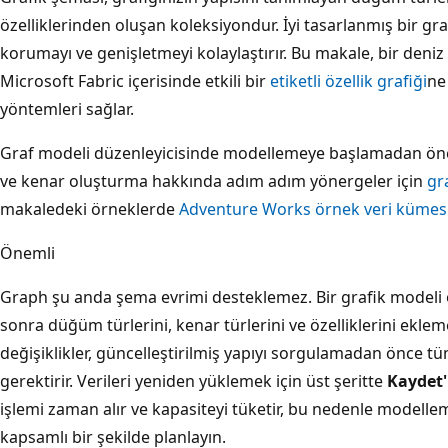
özelliklerinden oluşan koleksiyondur. İyi tasarlanmış bir gra
korumayı ve genişletmeyi kolaylaştırır. Bu makale, bir deniz 
Microsoft Fabric içerisinde etkili bir
etiketli özellik grafiği
ne
yöntemleri sağlar.
Graf modeli düzenleyicisinde modellemeye başlamadan önc
ve kenar oluşturma hakkında adım adım yönergeler için
gr
makaledeki örneklerde
Adventure Works örnek veri kümesi 
Önemli
Graph şu anda şema evrimi desteklemez. Bir grafik modeli o
sonra düğüm türlerini, kenar türlerini ve özelliklerini ekle
değişiklikler, güncelleştirilmiş yapıyı sorgulamadan önce tü
gerektirir. Verileri yeniden yüklemek için üst şeritte
Kaydet'
işlemi zaman alır ve kapasiteyi tüketir, bu nedenle model
kapsamlı bir şekilde planlayın.