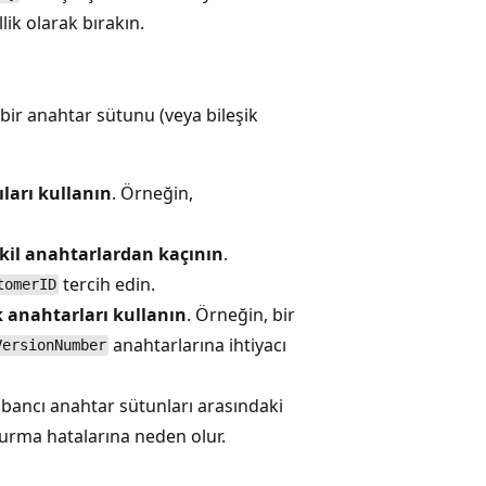
lik olarak bırakın.
ir anahtar sütunu (veya bileşik
ları kullanın
. Örneğin,
kil anahtarlardan kaçının
.
tercih edin.
tomerID
k anahtarları kullanın
. Örneğin, bir
anahtarlarına ihtiyacı
VersionNumber
abancı anahtar sütunları arasındaki
turma hatalarına neden olur.