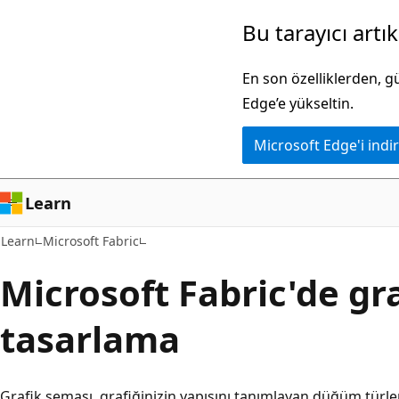
Ana
Bu tarayıcı artı
içeriğe
atla
En son özelliklerden, 
Edge’e yükseltin.
Microsoft Edge'i indir
Learn
Learn
Microsoft Fabric
Microsoft Fabric'de gr
tasarlama
Grafik şeması, grafiğinizin yapısını tanımlayan düğüm türler