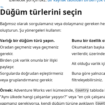
Düğüm türlerini seçin
Bağımsız olarak sorgulamanız veya dolaşmanız gereken her 
oluşturun. Şu yönergeleri kullanın:
Varlığı
bir düğüm türü
yapın.
Bunu
bir özellik
ol
Oradan geçmeniz veya geçmeniz
Okumaktan başka b
gerekir.
verilerdir, üzerind
Birden çok varlık onunla bir ilişki
Ait olduğu varlık iç
paylaşır.
Sorgularda doğrudan eşleştirmeniz
Buna göre yalnızca 
veya gruplandırmanız gerekir.
filtreleyebilirsiniz.
Örnek:
Adventure Works veri kümesinde,
tabloda 
Country
"Aynı ülkede hangi çalışanlar yaşıyor?" veya "en çok çalışa
yapmanız gerekiyorsa, kendi düğüm türüne ayıklayın
Count