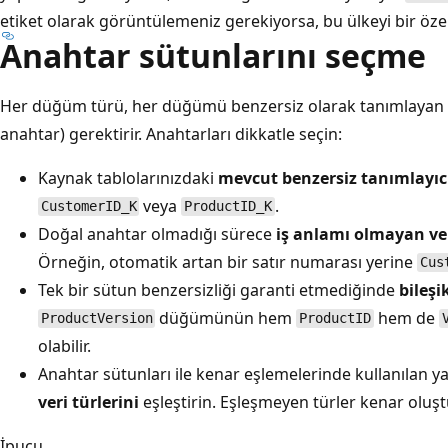
etiket olarak görüntülemeniz gerekiyorsa, bu ülkeyi bir özel
Anahtar sütunlarını seçme
Her düğüm türü, her düğümü benzersiz olarak tanımlayan b
anahtar) gerektirir. Anahtarları dikkatle seçin:
Kaynak tablolarınızdaki
mevcut benzersiz tanımlayıcı
veya
.
CustomerID_K
ProductID_K
Doğal anahtar olmadığı sürece
iş anlamı olmayan ve
Örneğin, otomatik artan bir satır numarası yerine
Cus
Tek bir sütun benzersizliği garanti etmediğinde
bileşi
düğümünün hem
hem de
ProductVersion
ProductID
olabilir.
Anahtar sütunları ile kenar eşlemelerinde kullanılan y
veri türlerini
eşleştirin. Eşleşmeyen türler kenar oluş
İpucu