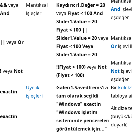
Mantıksal
&&
veya
Mantıksal
Kaydırıcı1.Değer = 20
And
işlevi
And
işleçler
veya
Fiyat < 100 And
eşdeğer
Slider1.Value = 20
Fiyat < 100 ||
Slider1.Value = 20
veya
Mantıksal
||
veya
Or
Fiyat < 100 Veya
Or
işlevi 
Slider1.Value = 20
Mantıksal
!(Fiyat < 100)
veya
Not
!
veya
Not
Not
işlevi
(Fiyat < 100)
eşdeğer
Üyelik
Galeri1.SavedItems'ta
Bir
kolek
exactin
işleçleri
tam olarak seçildi
tabloya a
"Windows" exactin
Alt dize t
"Windows işletim
exactin
(büyük/k
sisteminde pencereleri
duyarlı)
görüntülemek için..."