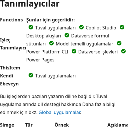
Tanımlayıcılar
Functions
Şunlar için geçerlidir:
Tuval uygulamaları
Copilot Studio
Desktop akışları
Dataverse formül
Işleç
sütunları
Model temelli uygulamalar
Tanımlayıcı
Power Platform CLI
Dataverse işlevleri
Power Pages
ThisItem
Kendi
Tuval uygulamaları
Ebeveyn
Bu işleçlerden bazıları yazarın diline bağlıdır. Tuval
uygulamalarında dil desteği hakkında Daha fazla bilgi
edinmek için bkz.
Global uygulamalar
.
Simge
Tür
Örnek
Açıklam