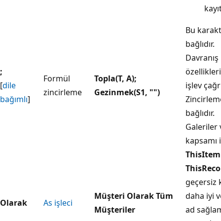
kayı
Bu karakt
bağlıdır.
Davranış
;
özellikler
Formül
Topla(T, A);
[
dile
işlev çağrı
zincirleme
Gezinmek(S1, "")
bağımlı
]
Zincirleme
bağlıdır.
Galeriler 
kapsamı i
ThisItem
ThisReco
geçersiz k
Müşteri Olarak Tüm
daha iyi ve
Olarak
As işleci
Müşteriler
ad sağla