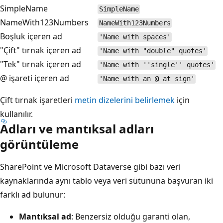
SimpleName
SimpleName
NameWith123Numbers
NameWith123Numbers
Boşluk içeren ad
'Name with spaces'
"Çift" tırnak içeren ad
'Name with "double" quotes'
"Tek" tırnak içeren ad
'Name with ''single'' quotes'
@ işareti içeren ad
'Name with an @ at sign'
Çift tırnak işaretleri
metin dizelerini belirlemek
için
kullanılır.
Adları ve mantıksal adları
görüntüleme
SharePoint ve Microsoft Dataverse gibi bazı veri
kaynaklarında aynı tablo veya veri sütununa başvuran iki
farklı ad bulunur:
Mantıksal ad
: Benzersiz olduğu garanti olan,