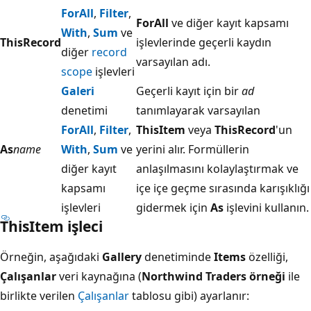
ForAll
,
Filter
,
ForAll
ve diğer kayıt kapsamı
With
,
Sum
ve
ThisRecord
işlevlerinde geçerli kaydın
diğer
record
varsayılan adı.
scope
işlevleri
Galeri
Geçerli kayıt için bir
ad
denetimi
tanımlayarak varsayılan
ForAll
,
Filter
,
ThisItem
veya
ThisRecord
'un
As
name
With
,
Sum
ve
yerini alır. Formüllerin
diğer kayıt
anlaşılmasını kolaylaştırmak ve
kapsamı
içe içe geçme sırasında karışıklığı
işlevleri
gidermek için
As
işlevini kullanın.
ThisItem işleci
Örneğin, aşağıdaki
Gallery
denetiminde
Items
özelliği,
Çalışanlar
veri kaynağına (
Northwind Traders örneği
ile
birlikte verilen
Çalışanlar
tablosu gibi) ayarlanır: