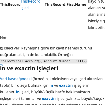
ThisRecord
kaydın tü
ThisRecord
ThisRecord.FirstName
işleci
alanları v
alanların
işleciyle 
kılınabilir.
Not
@
işleci veri kaynağına göre bir kayıt nesnesi türünü
doğrulamak için de kullanılabilir. Örneğin
Collect(coll,Account@{'Account Number': 1111})
in ve exactin işleçleri
Veri kaynağındaki
(örneğin, koleksiyon veya içeri aktarılan
tablo) bir dizeyi bulmak için
in
ve
exactin
işleçlerini
kullanın.
in
işleci, büyük/küçük harfe bakılmaksızın
eşleşmeleri tanımlar ve
exactin
işleci yalnızca büyük/küçük
harf kullanımının aynı olması halinde eşleşmeleri tanımlar.