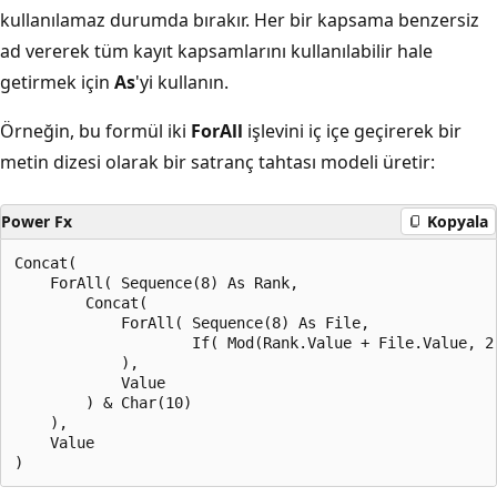
kullanılamaz durumda bırakır. Her bir kapsama benzersiz
ad vererek tüm kayıt kapsamlarını kullanılabilir hale
getirmek için
As
'yi kullanın.
Örneğin, bu formül iki
ForAll
işlevini iç içe geçirerek bir
metin dizesi olarak bir satranç tahtası modeli üretir:
Power Fx
Kopyala
Concat(

    ForAll( Sequence(8) As Rank,

        Concat(

            ForAll( Sequence(8) As File,

                    If( Mod(Rank.Value + File.Value, 2)
            ),

            Value

        ) & Char(10)

    ),

    Value
