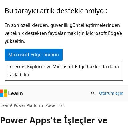
Ana
Bu tarayıcı artık desteklenmiyor.
içeriğe
atla
En son özelliklerden, güvenlik güncelleştirmelerinden
ve teknik destekten faydalanmak için Microsoft Edge’e
yükseltin.
Microsoft Edge'i indirin
Internet Explorer ve Microsoft Edge hakkında daha
fazla bilgi
Learn
Oturum açın
Learn
Power Platform
Power Fx
Power Apps'te İşleçler ve