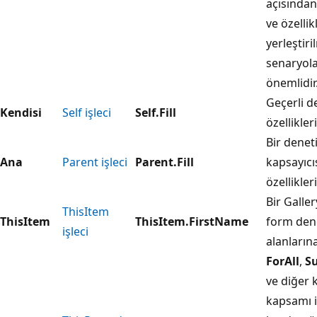
açısından
ve özellikl
yerleştiri
senaryol
önemlidir
Geçerli d
Kendisi
Self işleci
Self.Fill
özellikler
Bir denet
Ana
Parent işleci
Parent.Fill
kapsayıcı
özellikler
Bir Galle
ThisItem
ThisItem
ThisItem.FirstName
form den
işleci
alanların
ForAll
,
S
ve diğer 
kapsamı i