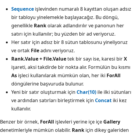
Sequence
işlevinden numaralı 8 kayıttan oluşan adsız
bir tabloyu yinelemekle başlayacağız. Bu döngü,
genellikle
Rank
olarak adlandırılır ve panonun her
satırı için kullanılır; bu yüzden bir ad veriyoruz.
Her satır için adsız bir 8 sütun tablosunu yineliyoruz
ve ortak
File
adını veriyoruz.
Rank.Value + File.Value
tek bir sayı ise, karesi bir
X
işareti, aksi takdirde bir nokta alır. Formülün bu kısmı
As
işleci kullanılarak mümkün olan, her iki
ForAll
döngülerine başvuruda bulunur.
Yeni bir satır oluşturmak için
Char(10)
ile ilki sütunları
ve ardından satırları birleştirmek için
Concat
iki kez
kullanılır.
Benzer bir örnek,
ForAll
işlevleri yerine içe içe
Gallery
denetimleriyle mümkün olabilir.
Rank
için dikey galeriden