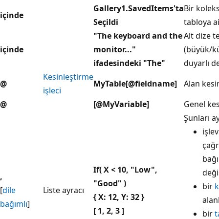
Gallery1.SavedItems'ta
Bir kolek
içinde
Seçildi
tabloya a
"The keyboard and the
Alt dize t
içinde
monitor..."
(büyük/k
ifadesindeki "The"
duyarlı de
Kesinleştirme
@
MyTable[@fieldname]
Alan kesi
işleci
@
[@MyVariable]
Genel kes
Şunları ay
işlev
çağr
bağı
If( X < 10, "Low",
deği
,
"Good" )
bir
k
[
dile
Liste ayracı
{ X: 12, Y: 32 }
alan
bağımlı
]
[ 1, 2, 3 ]
bir
t