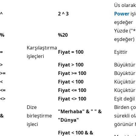
Üs olara
^
2 ^ 3
Power
işl
eşdeğer
Yüzde ("*
%
%20
eşdeğer)
Karşılaştırma
=
Fiyat = 100
Eşittir
işleçleri
>
Fiyat > 100
Büyüktür
>=
Fiyat >= 100
Büyüktür 
<
Fiyat < 100
Küçüktür
<=
Fiyat <= 100
Küçüktür 
<>
Fiyat <> 100
Eşit değil
Dize
Birden ço
"Merhaba" & " " &
&
birleştirme
sürekli o
"Dünya"
işleci
görünür h
Fiyat < 100 & &