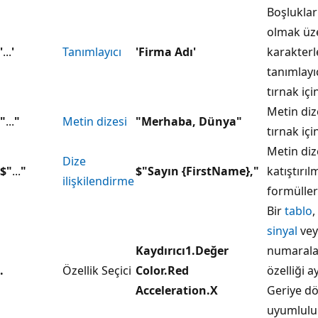
Boşluklar
olmak üz
'
...
'
Tanımlayıcı
'Firma Adı'
karakterl
tanımlayıc
tırnak içi
Metin dize
"
...
"
Metin dizesi
"Merhaba, Dünya"
tırnak içi
Metin diz
Dize
$"
...
"
$"Sayın {FirstName},"
katıştırıl
ilişkilendirme
formüller
Bir
tablo
,
sinyal
vey
Kaydırıcı1.Değer
numaral
.
Özellik Seçici
Color.Red
özelliği ay
Acceleration.X
Geriye d
uyumlulu