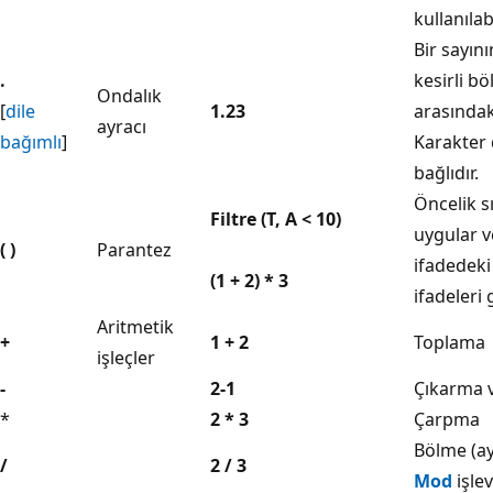
kullanılabi
Bir sayın
.
kesirli bö
Ondalık
[
dile
1.23
arasındak
ayracı
bağımlı
]
Karakter 
bağlıdır.
Öncelik s
Filtre (T, A < 10)
uygular v
( )
Parantez
ifadedeki 
(1 + 2) * 3
ifadeleri
Aritmetik
+
1 + 2
Toplama
işleçler
-
2-1
Çıkarma v
*
2 * 3
Çarpma
Bölme (ay
/
2 / 3
Mod
işlev