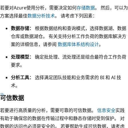
和
若要对Azure使用分析，需要决定如何
存储数据
。 然后，可以为
自
方案选择最佳
数据分析技术
。 请考虑下列因素：
助
数据存储：
根据数据结构和查询模式，选择数据湖、数据
服
仓库或数据湖仓。 有关支持分析工作负荷的数据库解决方
务
案的详细信息，请参阅
数据库体系结构设计
。
用
户
处理模型：
确定批处理、流处理还是组合最符合工作负荷
。
要求。
一
分析工具：
选择满足团队技能和业务需求的 BI 和 AI 技
个
术。
标
记
可信数据
为
若要进行高质量的分析，需要可靠的可信数据。
信息安全
实践
“
有助于确保您的数据在传输过程中和静态存储时受到保护。 对
分
数据的访问也必须是安全的。 若要帮助生成可信数据，请考虑
析