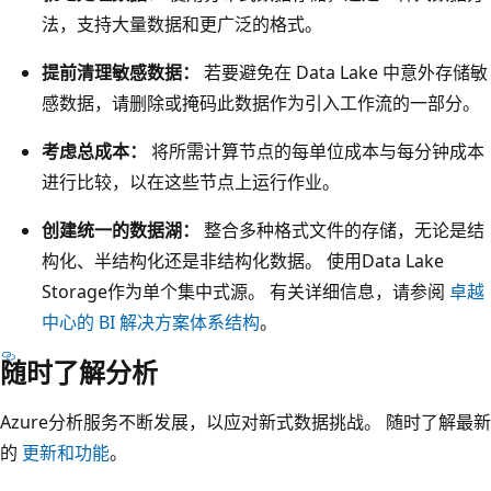
法，支持大量数据和更广泛的格式。
存
储
提前清理敏感数据：
若要避免在 Data Lake 中意外存储敏
”
感数据，请删除或掩码此数据作为引入工作流的一部分。
列
中
考虑总成本：
将所需计算节点的每单位成本与每分钟成本
。
进行比较，以在这些节点上运行作业。
“
创建统一的数据湖：
整合多种格式文件的存储，无论是结
选
构化、半结构化还是非结构化数据。 使用Data Lake
择
Storage作为单个集中式源。 有关详细信息，请参阅
卓越
技
中心的 BI 解决方案体系结构
。
术
”
随时了解分析
列
Azure分析服务不断发展，以应对新式数据挑战。 随时了解最新
中
的
更新和功能
。
显
示