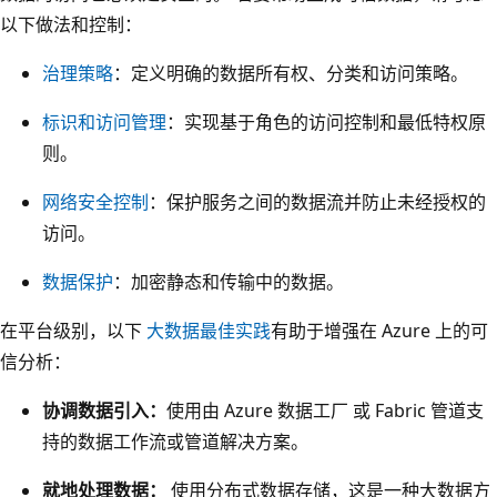
以下做法和控制：
数
据
治理策略
：定义明确的数据所有权、分类和访问策略。
存
储
标识和访问管理
：实现基于角色的访问控制和最低特权原
”
则。
的
网络安全控制
：保护服务之间的数据流并防止未经授权的
方
访问。
形
磁
数据保护
：加密静态和传输中的数据。
贴
在平台级别，以下
大数据最佳实践
有助于增强在 Azure 上的可
显
信分析：
示
在
协调数据引入：
使用由 Azure 数据工厂 或 Fabric 管道支
“
持的数据工作流或管道解决方案。
选
就地处理数据：
使用分布式数据存储，这是一种大数据方
择