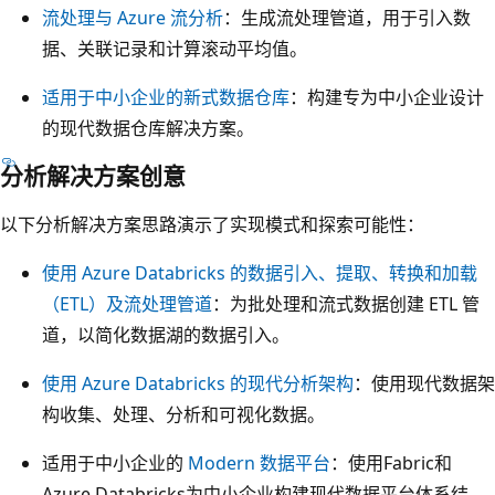
流处理与 Azure 流分析
：生成流处理管道，用于引入数
分
据、关联记录和计算滚动平均值。
别
标
适用于中小企业的新式数据仓库
：构建专为中小企业设计
记
的现代数据仓库解决方案。
为
分析解决方案创意
A
z
以下分析解决方案思路演示了实现模式和探索可能性：
u
使用 Azure Databricks 的数据引入、提取、转换和加载
r
（ETL）及流处理管道
：为批处理和流式数据创建 ETL 管
e
道，以简化数据湖的数据引入。
数
据
使用 Azure Databricks 的现代分析架构
：使用现代数据架
服
构收集、处理、分析和可视化数据。
务
和
适用于中小企业的
Modern 数据平台
：使用Fabric和
数
Azure Databricks为中小企业构建现代数据平台体系结