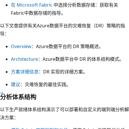
在 Microsoft Fabric
中选择分析数据存储：获取有关
色
Fabric中数据存储的指导。
”
、
以下文章提供有关Azure数据平台的灾难恢复（DR）策略的指
“
导：
选
Overview
：Azure数据平台的 DR 策略概述。
择
存
Architecture
：Azure数据平台中 DR 的体系结构模式。
储
方案详细信息
：DR 实现的详细方案。
”
和
建议
：灾难恢复的最佳实践。
“
分析体系结构
选
择
以下生产就绪体系结构演示了可以部署和自定义的端到端分析解
技
决方案：
术
”