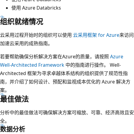
色
使用 Azure Databricks
”
组织就绪情况
列
中
云采用过程开始时的组织可以使用
云采用框架 for Azure
来访问
：
加速云采用的成熟指南。
数
若要帮助确保分析解决方案在Azure的质量，请按照
Azure
据
Well-Architected Framework
中的指南进行操作。 Well-
分
Architected 框架为寻求卓越体系结构的组织提供了规范性指
析
南，并介绍了如何设计、预配和监视成本优化的 Azure 解决方
师
案。
、
最佳做法
数
据
分析中的最佳做法可确保解决方案可缩放、可靠、经济高效且安
工
全。
程
数据分析
师