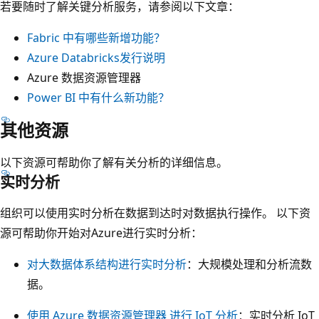
若要随时了解关键分析服务，请参阅以下文章：
四
Fabric 中有哪些新增功能？
个
Azure Databricks发行说明
函
Azure 数据资源管理器
数
Power BI 中有什么新功能？
：
报
其他资源
表
和
以下资源可帮助你了解有关分析的详细信息。
可
实时分析
视
组织可以使用实时分析在数据到达时对数据执行操作。 以下资
化
源可帮助你开始对Azure进行实时分析：
、
流
对大数据体系结构进行实时分析
：大规模处理和分析流数
数
据。
据
使用 Azure 数据资源管理器 进行 IoT 分析
：实时分析 IoT
、