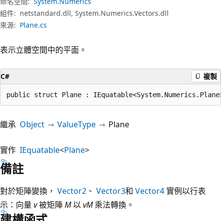
命名空間:
System.Numerics
組件:
netstandard.dll, System.Numerics.Vectors.dll
來源:
Plane.cs
表示立體空間中的平面。
C#
複製
public struct Plane : IEquatable<System.Numerics.Plane
繼承
Object
ValueType
Plane
實作
IEquatable
<
Plane
>
備註
對於矩陣變換，
Vector2
、
Vector3
和
Vector4
實例以行表
示：向量
v
被矩陣
M
以
vM
乘法轉換。
建構函式