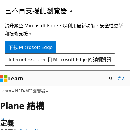
跳
跳
已不再支援此瀏覽器。
到
至
主
頁
請升級至 Microsoft Edge，以利用最新功能、安全性更新
要
面
和技術支援。
內
內
下載 Microsoft Edge
容
導
覽
Internet Explorer 和 Microsoft Edge 的詳細資訊
Learn
登入
C#
Learn
.NET
API 瀏覽器
Plane 結構
定義