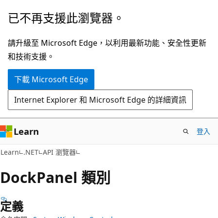
跳
跳
已不再支援此瀏覽器。
到
至
主
頁
請升級至 Microsoft Edge，以利用最新功能、安全性更新
要
面
和技術支援。
內
內
下載 Microsoft Edge
容
導
覽
Internet Explorer 和 Microsoft Edge 的詳細資訊
Learn
登入
C#
Learn
.NET
API 瀏覽器
Dock
Panel 類別
定義