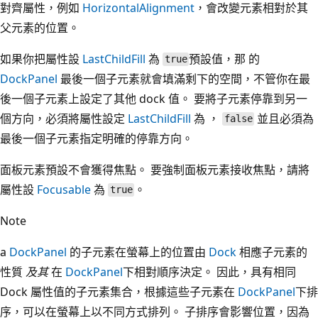
對齊屬性，例如
HorizontalAlignment
，會改變元素相對於其
父元素的位置。
如果你把屬性設
LastChildFill
為
預設值，那 的
true
DockPanel
最後一個子元素就會填滿剩下的空間，不管你在最
後一個子元素上設定了其他 dock 值。 要將子元素停靠到另一
個方向，必須將屬性設定
LastChildFill
為 ，
並且必須為
false
最後一個子元素指定明確的停靠方向。
面板元素預設不會獲得焦點。 要強制面板元素接收焦點，請將
屬性設
Focusable
為
。
true
Note
a
DockPanel
的子元素在螢幕上的位置由
Dock
相應子元素的
性質
及其
在
DockPanel
下相對順序決定。 因此，具有相同
Dock 屬性值的子元素集合，根據這些子元素在
DockPanel
下排
序，可以在螢幕上以不同方式排列。 子排序會影響位置，因為