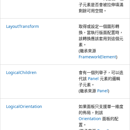
子元素是否會被拉伸填滿
剩餘可用空間。
LayoutTransform
取得或設定一個圖形轉
換，當執行版面配置時，
該轉換應該套用到這個元
素。
(繼承來源
FrameworkElement
)
LogicalChildren
會有一個列舉子，可以迭
代該
Panel
元素的邏輯
子元素。
(繼承來源
Panel
)
LogicalOrientation
如果面板只支援單一維度
的佈局，則該
Orientation
面板的配
置。