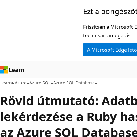
Ugrás
Ezt a böngésző
a
fő
Frissítsen a Microsoft 
tartalomhoz
technikai támogatást.
A Microsoft Edge letö
Learn
Learn
Azure
Azure SQL
Azure SQL Database
Rövid útmutató: Adatb
lekérdezése a Ruby ha
az Azure SQL Database