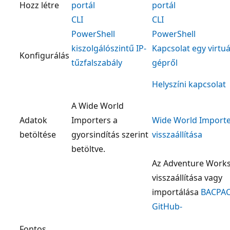
Hozz létre
portál
portál
CLI
CLI
PowerShell
PowerShell
kiszolgálószintű IP-
Kapcsolat egy virtuá
Konfigurálás
tűzfalszabály
gépről
Helyszíni kapcsolat
A Wide World
Adatok
Importers a
Wide World Import
betöltése
gyorsindítás szerint
visszaállítása
betöltve.
Az Adventure Work
visszaállítása vagy
importálása
BACPA
GitHub-
Fontos