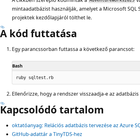
AdventureWorks2025
mintaadatbázist használják, amelyet a Microsoft SQL 
projektek
kezdőlapjáról tölthet le.
A kód futtatása
Egy parancssorban futtassa a következő parancsot:
Bash
Ellenőrizze, hogy a rendszer visszaadja-e az adatbázis
Kapcsolódó tartalom
oktatóanyag: Relációs adatbázis tervezése az Azure 
GitHub-adattár a TinyTDS-hez