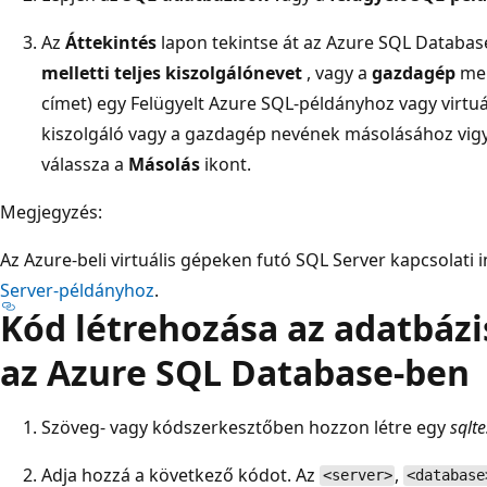
Az
Áttekintés
lapon tekintse át az Azure SQL Databas
melletti teljes kiszolgálónevet
, vagy a
gazdagép
mell
címet) egy Felügyelt Azure SQL-példányhoz vagy virtu
kiszolgáló vagy a gazdagép nevének másolásához vigye
válassza a
Másolás
ikont.
Megjegyzés:
Az Azure-beli virtuális gépeken futó SQL Server kapcsolati 
Server-példányhoz
.
Kód létrehozása az adatbáz
az Azure SQL Database-ben
Szöveg- vagy kódszerkesztőben hozzon létre egy
sqlte
Adja hozzá a következő kódot. Az
,
<server>
<database