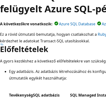
felügyelt Azure SQL-p
A következőkre vonatkozik:
Azure SQL Database
Az
Ez a rövid útmutató bemutatja, hogyan csatlakozhat a
Ruby
kérdezhet le adatokat Transact-SQL utasításokkal.
Előfeltételek
A gyors kezdéshez a következő előfeltételekre van szükség
Egy adatbázis. Az adatbázis létrehozásához és konfigu
útmutatók egyikét használhatja:
Tevékenység
SQL adatbázis
SQL Managed Inst