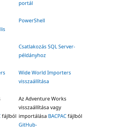
portál
PowerShell
lis
Csatlakozás SQL Server-
példányhoz
ers
Wide World Importers
visszaállítása
s
Az Adventure Works
visszaállítása vagy
C
fájlból
importálása
BACPAC
fájlból
GitHub-