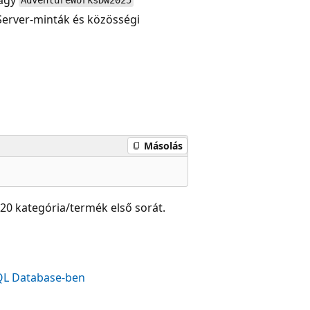
AdventureWorksDW2025
Server-minták és közösségi
Másolás
 20 kategória/termék első sorát.
SQL Database-ben