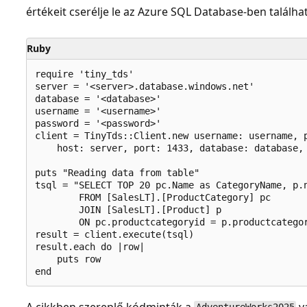
értékeit cserélje le az Azure SQL Database-ben találh
Ruby
require 'tiny_tds'

server = '<server>.database.windows.net'

database = '<database>'

username = '<username>'

password = '<password>'

client = TinyTds::Client.new username: username, p
    host: server, port: 1433, database: database, 
puts "Reading data from table"

tsql = "SELECT TOP 20 pc.Name as CategoryName, p.n
        FROM [SalesLT].[ProductCategory] pc

        JOIN [SalesLT].[Product] p

        ON pc.productcategoryid = p.productcategor
result = client.execute(tsql)

result.each do |row|

    puts row

A cikkben szereplő kódminták a
v