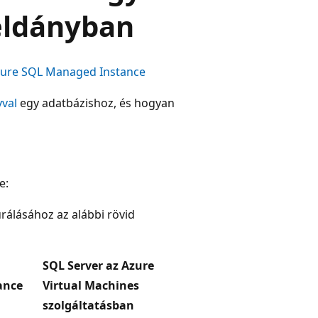
éldányban
ure SQL Managed Instance
val
egy adatbázishoz, és hogyan
e:
rálásához az alábbi rövid
SQL Server az Azure
ance
Virtual Machines
szolgáltatásban