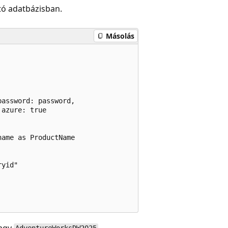
ató adatbázisban.
Másolás
assword: password,

azure: true

ame as ProductName

yid"

agy