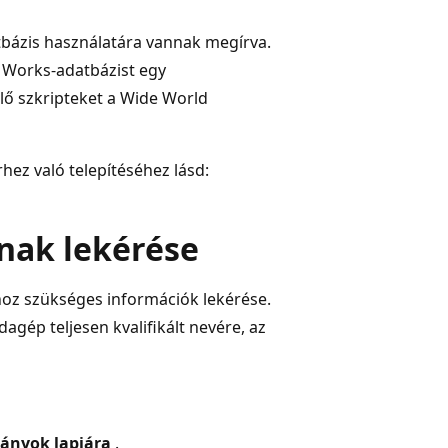
tbázis használatára vannak megírva.
e Works-adatbázist egy
lő szkripteket a Wide World
hez való telepítéséhez lásd:
inak lekérése
hoz szükséges információk lekérése.
agép teljesen kvalifikált nevére, az
dányok lapjára
.