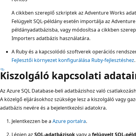
A cikkben szereplő szkriptek az Adventure Works ada
Felügyelt SQL-példány esetén importálja az Adventur
példányadatbázisba, vagy módosítsa a cikkben szerep
Importers adatbázis használatára.
A Ruby és a kapcsolódó szoftverek operációs rendszer
Fejlesztői környezet konfigurálása Ruby-fejlesztéshez
.
Kiszolgáló kapcsolati adata
Az Azure SQL Database-beli adatbázishoz való csatlakozás
A közelgő eljárásokhoz szüksége lesz a kiszolgáló vagy gazd
adatbázis nevére és a bejelentkezési adatokra.
Jelentkezzen be a
Azure portalra
.
Lépjen az
SQL-adatbázisok
vagy a
felügyelt SQL-pél