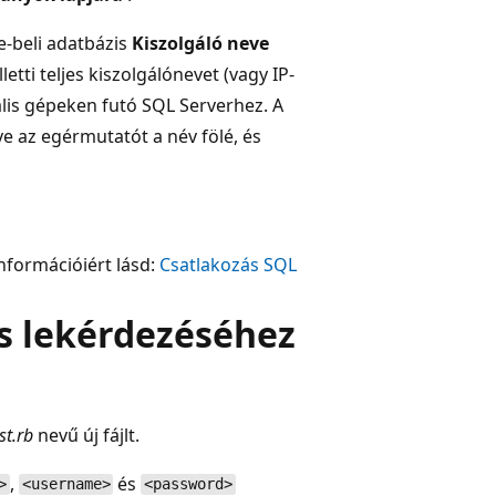
e-beli adatbázis
Kiszolgáló neve
etti teljes kiszolgálónevet (vagy IP-
ális gépeken futó SQL Serverhez. A
 az egérmutatót a név fölé, és
információiért lásd:
Csatlakozás SQL
is lekérdezéséhez
st.rb
nevű új fájlt.
,
és
>
<username>
<password>