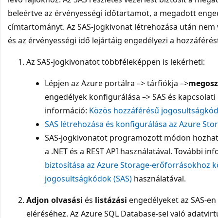
beleértve az érvényességi időtartamot, a megadott enged
címtartományt. Az SAS-jogkivonat létrehozása után nem 
és az érvényességi idő lejártáig engedélyezi a hozzáférés
Az SAS-jogkivonatot többféleképpen is lekérheti:
Lépjen az Azure portálra –> tárfiókja –>
megoszt
engedélyek konfigurálása –> SAS és kapcsolati 
információ:
Közös hozzáférésű jogosultságkód
SAS létrehozása és konfigurálása az Azure Stor
SAS-jogkivonatot programozott módon hozhat l
a .NET és a REST API használatával. További in
biztosítása az Azure Storage-erőforrásokhoz 
jogosultságkódok (SAS)
használatával.
Adjon olvasási
és
listázási
engedélyeket az SAS-en 
eléréséhez. Az Azure SQL Database-sel való adatvirtu