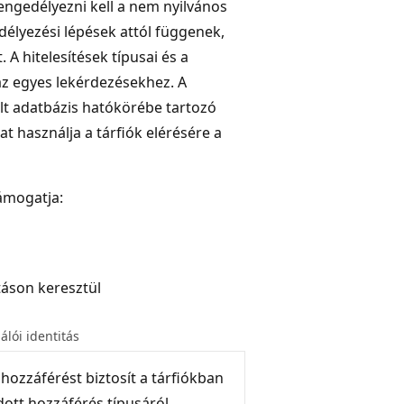
engedélyezni kell a nem nyilvános
edélyezési lépések attól függenek,
 A hitelesítések típusai és a
z egyes lekérdezésekhez. A
olt adatbázis hatókörébe tartozó
t használja a tárfiók elérésére a
támogatja:
táson keresztül
álói identitás
hozzáférést biztosít a tárfiókban
dott hozzáférés típusáról,