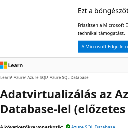
Ugrás
Ezt a böngésző
a
fő
Frissítsen a Microsoft 
tartalomhoz
technikai támogatást.
A Microsoft Edge letö
Learn
Learn
Azure
Azure SQL
Azure SQL Database
Adatvirtualizálás az A
Database-lel (előzetes
A következőkre vonatkozik:
Azure SQL Database