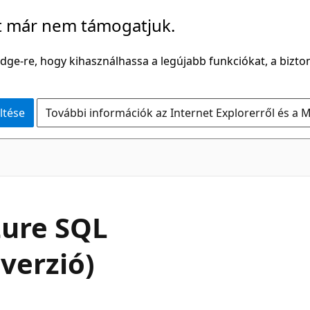
t már nem támogatjuk.
Edge-re, hogy kihasználhassa a legújabb funkciókat, a bizton
ltése
További információk az Internet Explorerről és a M
zure SQL
 verzió)