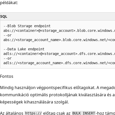
példákat:
SQL
--Blob Storage endpoint

abs://<container>@<storage_account>.blob.core.windows.n
--or

abs://<storage_account_name>.blob.core.windows.net/<con
--Data Lake endpoint

adls://<container>@<storage_account>.dfs.core.windows.n
--or

Fontos
Mindig használjon végpontspecifikus előtagokat. A megadot
kommunikáció optimális protokolljának kiválasztására és az a
képességek kihasználására szolgál.
Az általános
előtag csak az
-hoz támo
https://
BULK INSERT