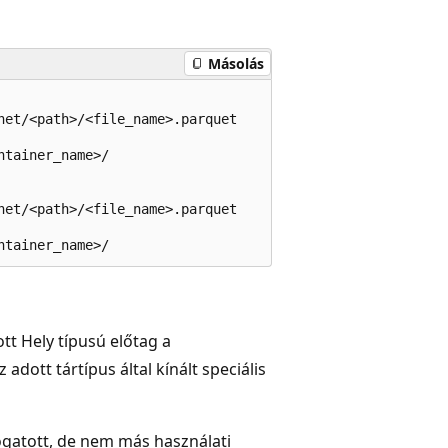
Másolás
et/<path>/<file_name>.parquet

tainer_name>/

et/<path>/<file_name>.parquet

t Hely típusú előtag a
dott tártípus által kínált speciális
gatott, de nem más használati