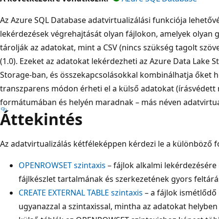
Az Azure SQL Database adatvirtualizálási funkciója lehetővé
lekérdezések végrehajtását olyan fájlokon, amelyek olya
tárolják az adatokat, mint a CSV (nincs szükség tagolt szöv
(1.0). Ezeket az adatokat lekérdezheti az Azure Data Lake 
Storage-ban, és összekapcsolásokkal kombinálhatja őket hel
transzparens módon érheti el a külső adatokat (írásvédet
formátumában és helyén maradnak – más néven adatvirtual
Áttekintés
Az adatvirtualizálás kétféleképpen kérdezi le a különböző 
OPENROWSET szintaxis
– fájlok alkalmi lekérdezésére 
fájlkészlet tartalmának és szerkezetének gyors feltárá
CREATE EXTERNAL TABLE szintaxis
– a fájlok ismétlődő
ugyanazzal a szintaxissal, mintha az adatokat helyben