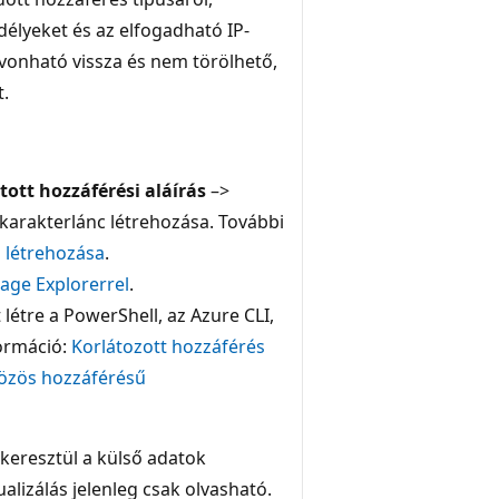
élyeket és az elfogadható IP-
vonható vissza és nem törölhető,
t.
ott hozzáférési aláírás
–>
karakterlánc létrehozása. További
 létrehozása
.
age Explorerrel
.
étre a PowerShell, az Azure CLI,
formáció:
Korlátozott hozzáférés
közös hozzáférésű
keresztül a külső adatok
alizálás jelenleg csak olvasható.