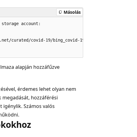
Másolás
storage account:

.net/curated/covid-19/bing_covid-19_data/latest/bing_covi
almaza alapján hozzáfűzve
zésével, érdemes lehet olyan nem
ok megadását, hozzáférési
 igénylik. Számos valós
működni.
ókokhoz