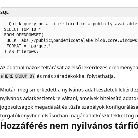
SQL
--Quick query on a file stored in a publicly available 
SELECT TOP 10 *

FROM OPENROWSET(

 BULK 'abs://public@pandemicdatalake.blob.core.windows
 FORMAT = 'parquet'

Az adathalmazok feltárását az első lekérdezés eredményh
és más záradékokkal folytathatja.
WHERE
GROUP BY
Miután megismerkedett a nyilvános adatkészletek lekérde
nyilvános adatkészletekre váltani, amelyek hitelesítő adat
jogosultságok megadását és tűzfalszabályok konfigurálását
forgatókönyvben elsősorban magánadatkészletekkel fog 
Hozzáférés nem nyilvános tárfi