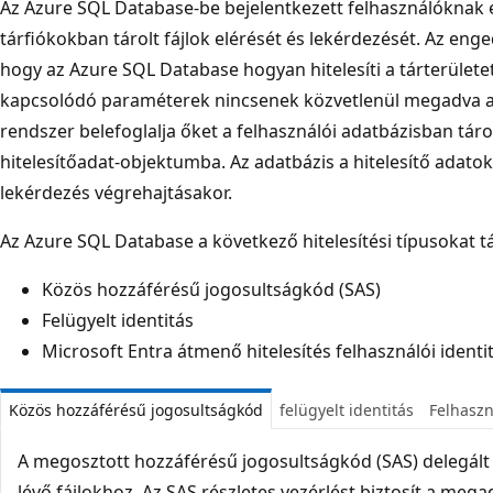
Az Azure SQL Database-be bejelentkezett felhasználóknak 
tárfiókokban tárolt fájlok elérését és lekérdezését. Az eng
hogy az Azure SQL Database hogyan hitelesíti a tárterületet.
kapcsolódó paraméterek nincsenek közvetlenül megadva a
rendszer belefoglalja őket a felhasználói adatbázisban tár
hitelesítőadat-objektumba. Az adatbázis a hitelesítő adatoka
lekérdezés végrehajtásakor.
Az Azure SQL Database a következő hitelesítési típusokat 
Közös hozzáférésű jogosultságkód (SAS)
Felügyelt identitás
Microsoft Entra átmenő hitelesítés felhasználói identi
Közös hozzáférésű jogosultságkód
felügyelt identitás
Felhaszn
A megosztott hozzáférésű jogosultságkód (SAS) delegált 
lévő fájlokhoz. Az SAS részletes vezérlést biztosít a mega