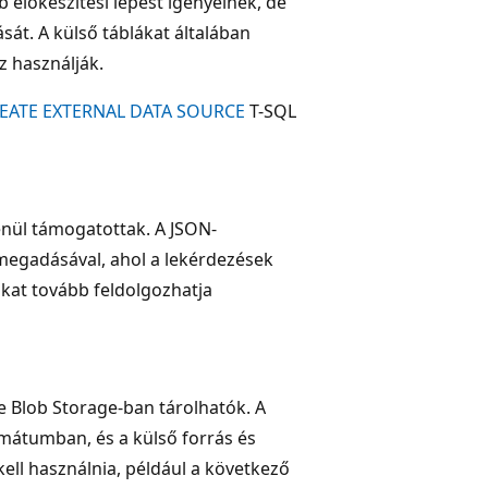
előkészítési lépést igényelnek, de
át. A külső táblákat általában
z használják.
EATE EXTERNAL DATA SOURCE
T-SQL
enül támogatottak. A JSON-
megadásával, ahol a lekérdezések
at tovább feldolgozhatja
e Blob Storage-ban tárolhatók. A
rmátumban, és a külső forrás és
ell használnia, például a következő