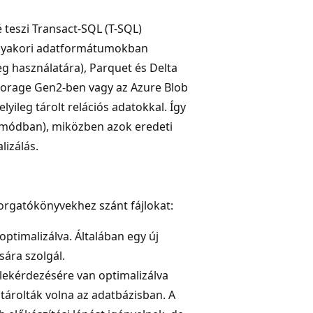
 teszi Transact-SQL (T-SQL)
n gyakori adatformátumokban
eg használatára), Parquet és Delta
Storage Gen2-ben vagy az Azure Blob
yileg tárolt relációs adatokkal. Így
t módban), miközben azok eredeti
izálás.
forgatókönyvekhez szánt fájlokat:
optimalizálva. Általában egy új
sára szolgál.
 lekérdezésére van optimalizálva
 tárolták volna az adatbázisban. A