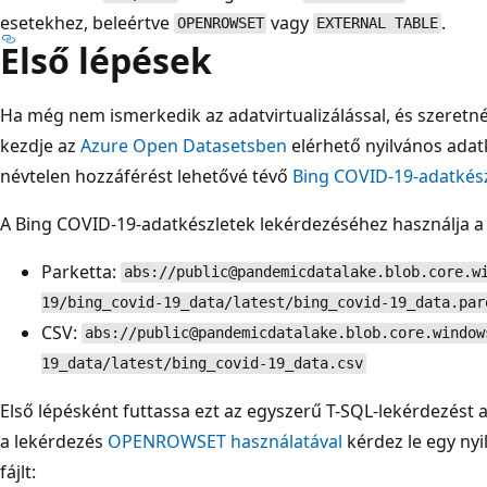
esetekhez, beleértve
vagy
.
OPENROWSET
EXTERNAL TABLE
Első lépések
Ha még nem ismerkedik az adatvirtualizálással, és szeretné
kezdje az
Azure Open Datasetsben
elérhető nyilvános adat
névtelen hozzáférést lehetővé tévő
Bing COVID-19-adatkész
A Bing COVID-19-adatkészletek lekérdezéséhez használja a
Parketta:
abs://public@pandemicdatalake.blob.core.w
19/bing_covid-19_data/latest/bing_covid-19_data.par
CSV:
abs://public@pandemicdatalake.blob.core.window
19_data/latest/bing_covid-19_data.csv
Első lépésként futtassa ezt az egyszerű T-SQL-lekérdezést 
a lekérdezés
OPENROWSET használatával
kérdez le egy nyi
fájlt: