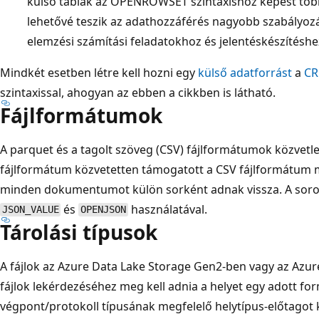
külső táblák az OPENROWSET szintaxishoz képest több 
lehetővé teszik az adathozzáférés nagyobb szabályozás
elemzési számítási feladatokhoz és jelentéskészítéshe
Mindkét esetben létre kell hozni egy
külső adatforrást
a
CR
szintaxissal, ahogyan az ebben a cikkben is látható.
Fájlformátumok
A parquet és a tagolt szöveg (CSV) fájlformátumok közvetl
fájlformátum közvetetten támogatott a CSV fájlformátum 
minden dokumentumot külön sorként adnak vissza. A sorok
és
használatával.
JSON_VALUE
OPENJSON
Tárolási típusok
A fájlok az Azure Data Lake Storage Gen2-ben vagy az Azur
fájlok lekérdezéséhez meg kell adnia a helyet egy adott fo
végpont/protokoll típusának megfelelő helytípus-előtagot k