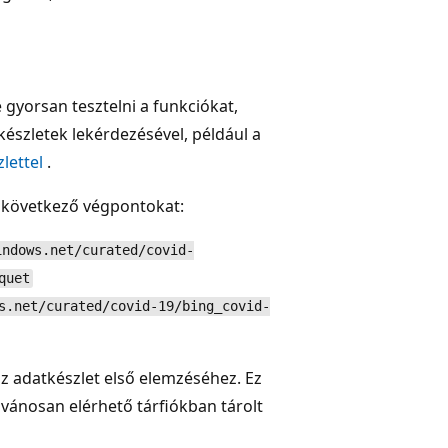
 gyorsan tesztelni a funkciókat,
készletek lekérdezésével, például a
lettel
.
 következő végpontokat:
indows.net/curated/covid-
quet
s.net/curated/covid-19/bing_covid-
az adatkészlet első elemzéséhez. Ez
lvánosan elérhető tárfiókban tárolt