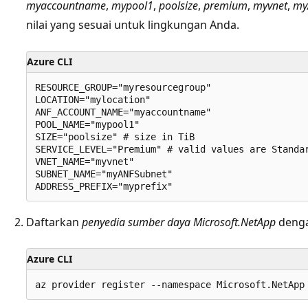
myaccountname
,
mypool1
,
poolsize
,
premium
,
myvnet
,
my
nilai yang sesuai untuk lingkungan Anda.
Azure CLI
RESOURCE_GROUP="myresourcegroup"

LOCATION="mylocation"

ANF_ACCOUNT_NAME="myaccountname"

POOL_NAME="mypool1"

SIZE="poolsize" # size in TiB

SERVICE_LEVEL="Premium" # valid values are Standar
VNET_NAME="myvnet"

SUBNET_NAME="myANFSubnet"

Daftarkan
penyedia sumber daya Microsoft.NetApp
denga
Azure CLI