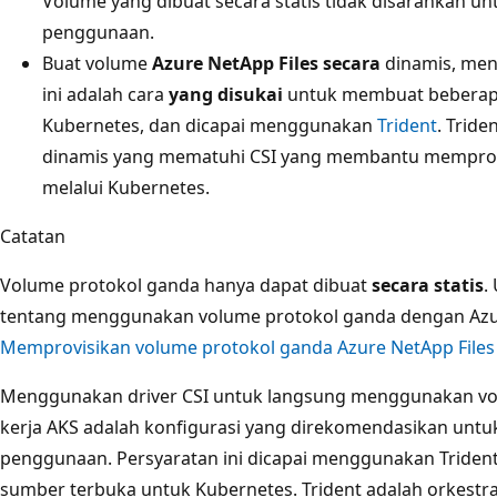
Volume yang dibuat secara statis tidak disarankan un
penggunaan.
Buat volume
Azure NetApp Files secara
dinamis, men
ini adalah cara
yang disukai
untuk membuat beberapa
Kubernetes, dan dicapai menggunakan
Trident
. Trid
dinamis yang mematuhi CSI yang membantu memprov
melalui Kubernetes.
Catatan
Volume protokol ganda hanya dapat dibuat
secara statis
.
tentang menggunakan volume protokol ganda dengan Azure
Memprovisikan volume protokol ganda Azure NetApp Files
Menggunakan driver CSI untuk langsung menggunakan vol
kerja AKS adalah konfigurasi yang direkomendasikan untu
penggunaan. Persyaratan ini dicapai menggunakan Triden
sumber terbuka untuk Kubernetes. Trident adalah orkestr