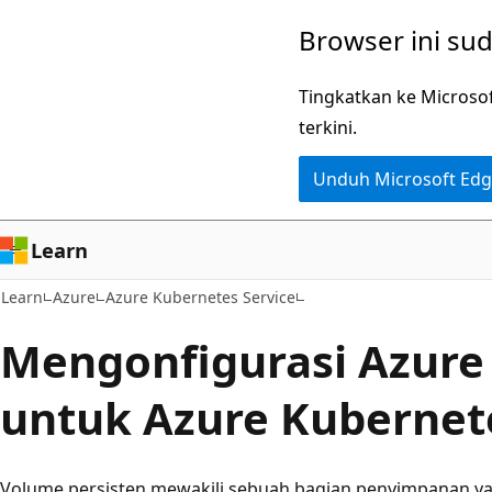
Lompati
Browser ini su
ke
konten
Tingkatkan ke Microso
utama
terkini.
Unduh Microsoft Ed
Learn
Learn
Azure
Azure Kubernetes Service
Mengonfigurasi Azure 
untuk Azure Kubernete
Volume persisten mewakili sebuah bagian penyimpanan ya