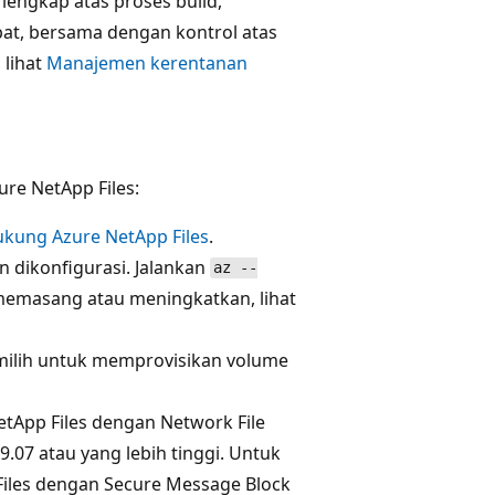
lengkap atas proses build,
pat, bersama dengan kontrol atas
 lihat
Manajemen kerentanan
re NetApp Files:
ukung Azure NetApp Files
.
an dikonfigurasi. Jalankan
az --
memasang atau meningkatkan, lihat
milih untuk memprovisikan volume
tApp Files dengan Network File
9.07 atau yang lebih tinggi. Untuk
iles dengan Secure Message Block