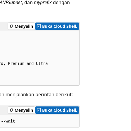
ANFSubnet
, dan
myprefix
dengan
Menyalin
Buka Cloud Shell.
d, Premium and Ultra

n menjalankan perintah berikut:
Menyalin
Buka Cloud Shell.