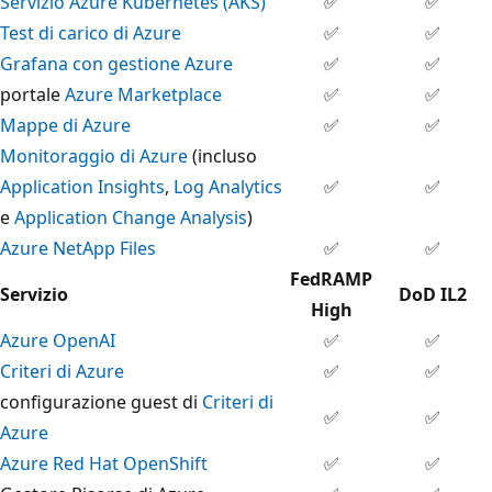
Servizio Azure Kubernetes (AKS)
✅
✅
Test di carico di Azure
✅
✅
Grafana con gestione Azure
✅
✅
portale
Azure Marketplace
✅
✅
Mappe di Azure
✅
✅
Monitoraggio di Azure
(incluso
Application Insights
,
Log Analytics
✅
✅
e
Application Change Analysis
)
Azure NetApp Files
✅
✅
FedRAMP
Servizio
DoD IL2
High
Azure OpenAI
✅
✅
Criteri di Azure
✅
✅
configurazione guest di
Criteri di
✅
✅
Azure
Azure Red Hat OpenShift
✅
✅