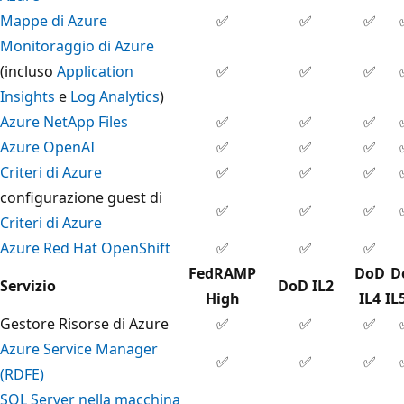
Mappe di Azure
✅
✅
✅
Monitoraggio di Azure
(incluso
Application
✅
✅
✅
Insights
e
Log Analytics
)
Azure NetApp Files
✅
✅
✅
Azure OpenAI
✅
✅
✅
Criteri di Azure
✅
✅
✅
configurazione guest di
✅
✅
✅
Criteri di Azure
Azure Red Hat OpenShift
✅
✅
✅
FedRAMP
DoD
D
Servizio
DoD IL2
High
IL4
IL
Gestore Risorse di Azure
✅
✅
✅
Azure Service Manager
✅
✅
✅
(RDFE)
SQL Server nella macchina