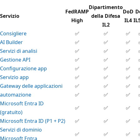
Dipartimento
FedRAMP
DoD
D
Servizio
della Difesa
High
IL4
IL
IL2
Consigliere
✅
✅
✅
AI Builder
✅
✅
✅
Servizi di analisi
✅
✅
✅
Gestione API
✅
✅
✅
Configurazione app
✅
✅
✅
Servizio app
✅
✅
✅
Gateway delle applicazioni
✅
✅
✅
automazione
✅
✅
✅
Microsoft Entra ID
✅
✅
✅
(gratuito)
Microsoft Entra ID (P1 + P2)
✅
✅
✅
Servizi di dominio
✅
✅
✅
Microsoft Entra