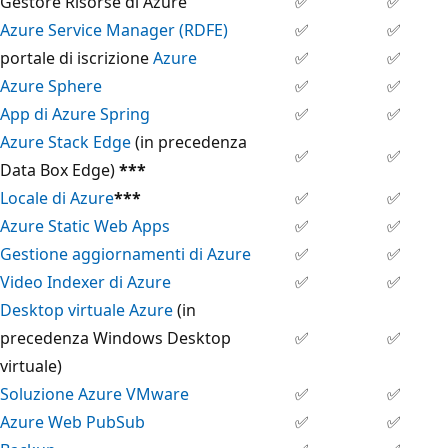
Gestore Risorse di Azure
✅
✅
Azure Service Manager (RDFE)
✅
✅
portale di iscrizione
Azure
✅
✅
Azure Sphere
✅
✅
App di Azure Spring
✅
✅
Azure Stack Edge
(in precedenza
✅
✅
Data Box Edge)
***
Locale di Azure
***
✅
✅
Azure Static Web Apps
✅
✅
Gestione aggiornamenti di Azure
✅
✅
Video Indexer di Azure
✅
✅
Desktop virtuale Azure
(in
precedenza Windows Desktop
✅
✅
virtuale)
Soluzione Azure VMware
✅
✅
Azure Web PubSub
✅
✅