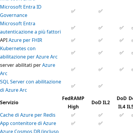
Microsoft Entra ID
✅
✅
Governance
Microsoft Entra
✅
✅
✅
autenticazione a più fattori
API
Azure per FHIR
✅
✅
✅
Kubernetes con
✅
✅
✅
abilitazione per Azure Arc
server abilitati per
Azure
✅
✅
✅
Arc
SQL Server con abilitazione
✅
✅
di Azure Arc
FedRAMP
DoD
D
Servizio
DoD IL2
High
IL4
IL
Cache di Azure per Redis
✅
✅
✅
App contenitore di Azure
✅
✅
Azure Cosmos DB (incluso