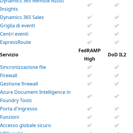
Dynamics 365 Remote Assist
✅
✅
Insights
Dynamics 365 Sales
✅
✅
Griglia di eventi
✅
✅
Centri eventi
✅
✅
ExpressRoute
✅
✅
FedRAMP
Servizio
DoD IL2
High
Sincronizzazione file
✅
✅
Firewall
✅
✅
Gestione firewall
✅
✅
Azure Document Intelligence in
✅
✅
Foundry Tools
Porta d'ingresso
✅
✅
Funzioni
✅
✅
Accesso globale sicuro
✅
✅