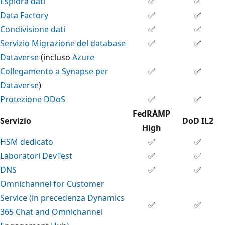
Esplora dati
✅
✅
Data Factory
✅
✅
Condivisione dati
✅
✅
Servizio Migrazione del database
✅
✅
Dataverse
(incluso
Azure
Collegamento a Synapse per
✅
✅
Dataverse
)
Protezione DDoS
✅
✅
FedRAMP
Servizio
DoD IL2
High
HSM dedicato
✅
✅
Laboratori DevTest
✅
✅
DNS
✅
✅
Omnichannel for Customer
Service (in precedenza Dynamics
✅
✅
365 Chat and Omnichannel