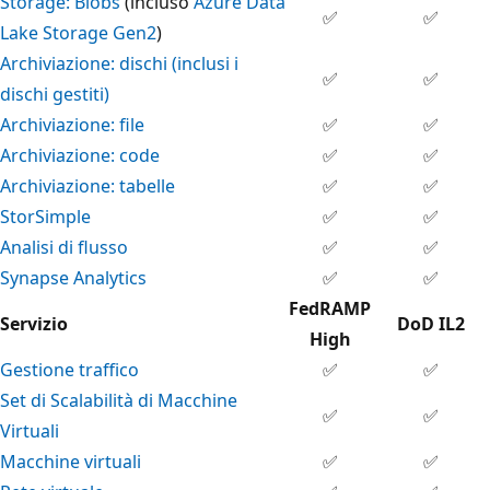
Storage: Blobs
(incluso
Azure Data
✅
✅
Lake Storage Gen2
)
Archiviazione: dischi (inclusi i
✅
✅
dischi gestiti)
Archiviazione: file
✅
✅
Archiviazione: code
✅
✅
Archiviazione: tabelle
✅
✅
StorSimple
✅
✅
Analisi di flusso
✅
✅
Synapse Analytics
✅
✅
FedRAMP
Servizio
DoD IL2
High
Gestione traffico
✅
✅
Set di Scalabilità di Macchine
✅
✅
Virtuali
Macchine virtuali
✅
✅