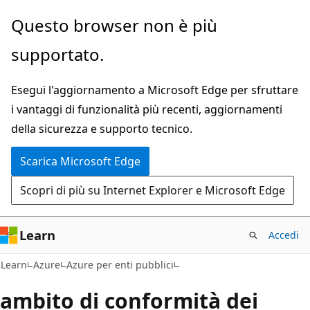
Ignora
Questo browser non è più
e
supportato.
passa
al
Esegui l'aggiornamento a Microsoft Edge per sfruttare
contenuto
i vantaggi di funzionalità più recenti, aggiornamenti
principale
della sicurezza e supporto tecnico.
Scarica Microsoft Edge
Scopri di più su Internet Explorer e Microsoft Edge
Learn
Accedi
Learn
Azure
Azure per enti pubblici
ambito di conformità dei