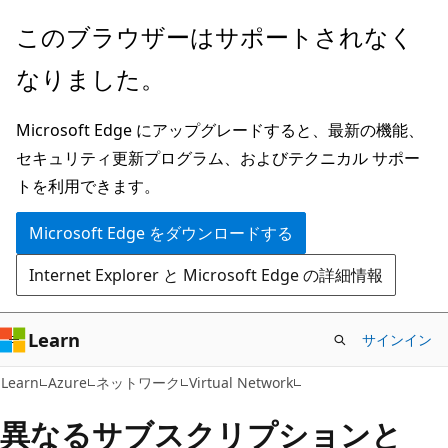
メ
このブラウザーはサポートされなく
イ
なりました。
ン
コ
Microsoft Edge にアップグレードすると、最新の機能、
ン
セキュリティ更新プログラム、およびテクニカル サポー
テ
トを利用できます。
ン
ツ
Microsoft Edge をダウンロードする
に
Internet Explorer と Microsoft Edge の詳細情報
ス
キ
ッ
Learn
サインイン
プ
Learn
Azure
ネットワーク
Virtual Network
異なるサブスクリプションと