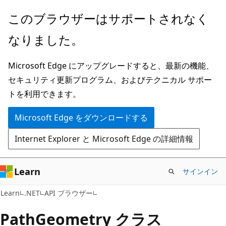
メ
ペ
このブラウザーはサポートされなく
イ
ー
なりました。
ン
ジ
コ
内
Microsoft Edge にアップグレードすると、最新の機能、
ン
ナ
セキュリティ更新プログラム、およびテクニカル サポー
テ
ビ
トを利用できます。
ン
ゲ
ツ
ー
Microsoft Edge をダウンロードする
に
シ
Internet Explorer と Microsoft Edge の詳細情報
ス
ョ
キ
ン
ッ
に
Learn
サインイン
プ
ス
C#
Learn
.NET
API ブラウザー
キ
ッ
Path
Geometry クラス