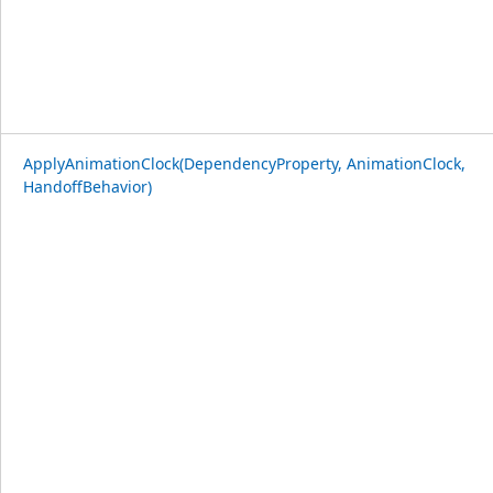
ApplyAnimationClock(DependencyProperty, AnimationClock,
HandoffBehavior)