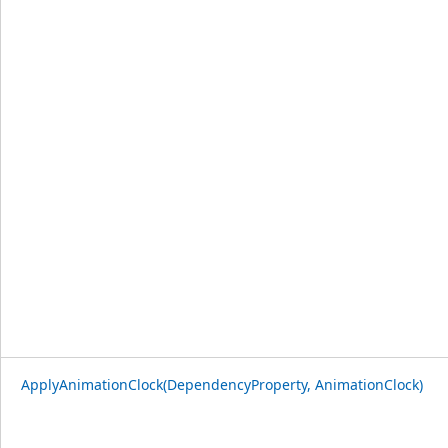
ApplyAnimationClock(DependencyProperty, AnimationClock)