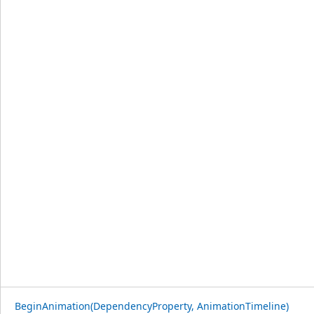
BeginAnimation(DependencyProperty, AnimationTimeline)