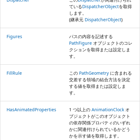
ている
DispatcherObject
を取得
します。
(継承元
DispatcherObject
)
Figures
パスの内容を記述する
PathFigure
オブジェクトのコレ
クションを取得または設定しま
す。
FillRule
この
PathGeometry
に含まれる
交差する領域の結合方法を決定
する値を取得または設定しま
す。
HasAnimatedProperties
1 つ以上の
AnimationClock
オ
ブジェクトがこのオブジェクト
の依存関係プロパティのいずれ
かに関連付けられているかどう
かを示す値を取得します。