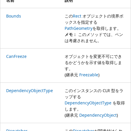
名前
説明
Bounds
この
Rect
オブジェクトの境界ボ
ックスを指定する
PathGeometry
を取得します。
メモ：
このメソッドでは、ペン
は考慮されません。
CanFreeze
オブジェクトを変更不可にでき
るかどうかを示す値を取得しま
す。
(継承元
Freezable
)
DependencyObjectType
このインスタンスの CLR 型をラ
ップする
DependencyObjectType
を取得
します。
(継承元
DependencyObject
)
Dispatcher
この
Dispatcher
が関連付けられ