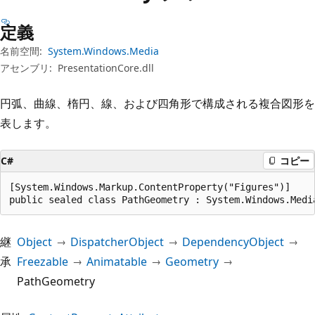
プ
定義
名前空間:
System.Windows.Media
アセンブリ:
PresentationCore.dll
円弧、曲線、楕円、線、および四角形で構成される複合図形を
表します。
C#
コピー
[System.Windows.Markup.ContentProperty("Figures")]

public sealed class PathGeometry : System.Windows.Medi
継
Object
DispatcherObject
DependencyObject
承
Freezable
Animatable
Geometry
PathGeometry