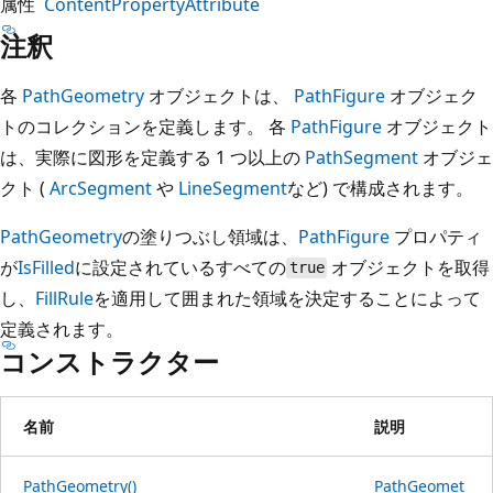
属性
ContentPropertyAttribute
注釈
各
PathGeometry
オブジェクトは、
PathFigure
オブジェク
トのコレクションを定義します。 各
PathFigure
オブジェクト
は、実際に図形を定義する 1 つ以上の
PathSegment
オブジェ
クト (
ArcSegment
や
LineSegment
など) で構成されます。
PathGeometry
の塗りつぶし領域は、
PathFigure
プロパティ
が
IsFilled
に設定されているすべての
オブジェクトを取得
true
し、
FillRule
を適用して囲まれた領域を決定することによって
定義されます。
コンストラクター
名前
説明
PathGeometry()
PathGeomet