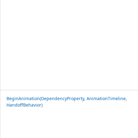
BeginAnimation(DependencyProperty, AnimationTimeline,
HandoffBehavior)