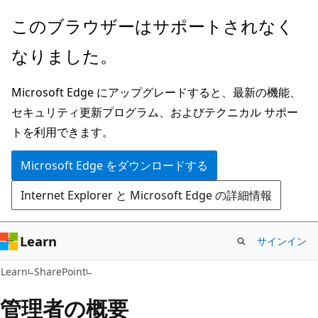
メ
このブラウザーはサポートされなく
イ
なりました。
ン
コ
Microsoft Edge にアップグレードすると、最新の機能、
ン
セキュリティ更新プログラム、およびテクニカル サポー
テ
トを利用できます。
ン
ツ
Microsoft Edge をダウンロードする
に
Internet Explorer と Microsoft Edge の詳細情報
ス
キ
ッ
Learn
サインイン
プ
Learn
SharePoint
管理者の概要