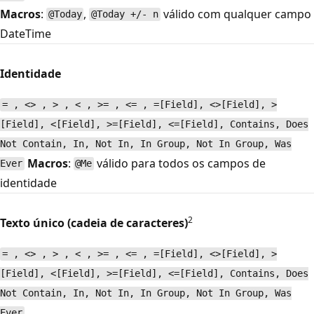
Macros
:
,
válido com qualquer campo
@Today
@Today +/- n
DateTime
Identidade
= , <> , > , < , >= , <= , =[Field], <>[Field], >
[Field], <[Field], >=[Field], <=[Field], Contains, Does
Not Contain, In, Not In, In Group, Not In Group, Was
Macros
:
válido para todos os campos de
Ever
@Me
identidade
2
Texto único (cadeia de caracteres)
= , <> , > , < , >= , <= , =[Field], <>[Field], >
[Field], <[Field], >=[Field], <=[Field], Contains, Does
Not Contain, In, Not In, In Group, Not In Group, Was
Ever