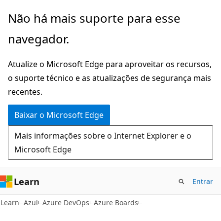
Pular
Não há mais suporte para esse
para
navegador.
o
conteúdo
Atualize o Microsoft Edge para aproveitar os recursos,
principal
o suporte técnico e as atualizações de segurança mais
recentes.
Baixar o Microsoft Edge
Mais informações sobre o Internet Explorer e o
Microsoft Edge
Learn
Entrar
Learn
Azul
Azure DevOps
Azure Boards