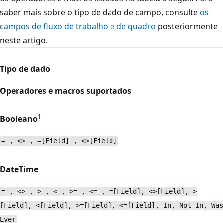
saber mais sobre o tipo de dado de campo, consulte
os
campos de fluxo de trabalho e de quadro
posteriormente
neste artigo.
Tipo de dado
Operadores e macros suportados
1
Booleano
= , <> , =[Field] , <>[Field]
DateTime
= , <> , > , < , >= , <= , =[Field], <>[Field], >
[Field], <[Field], >=[Field], <=[Field], In, Not In, Was
Ever