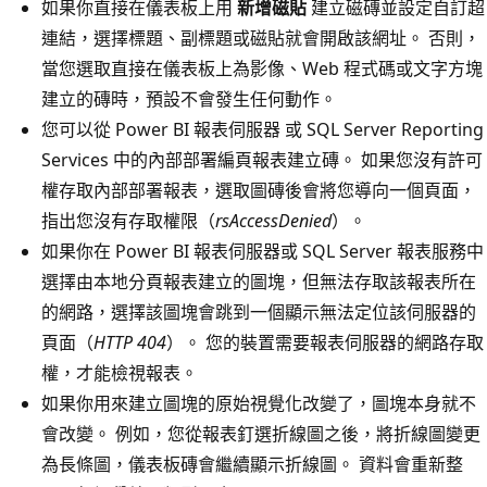
如果你直接在儀表板上用
新增磁貼
建立磁磚並設定自訂超
連結，選擇標題、副標題或磁貼就會開啟該網址。 否則，
當您選取直接在儀表板上為影像、Web 程式碼或文字方塊
建立的磚時，預設不會發生任何動作。
您可以從 Power BI 報表伺服器 或 SQL Server Reporting
Services 中的內部部署編頁報表建立磚。 如果您沒有許可
權存取內部部署報表，選取圖磚後會將您導向一個頁面，
指出您沒有存取權限（
rsAccessDenied
）。
如果你在 Power BI 報表伺服器或 SQL Server 報表服務中
選擇由本地分頁報表建立的圖塊，但無法存取該報表所在
的網路，選擇該圖塊會跳到一個顯示無法定位該伺服器的
頁面（
HTTP 404
）。 您的裝置需要報表伺服器的網路存取
權，才能檢視報表。
如果你用來建立圖塊的原始視覺化改變了，圖塊本身就不
會改變。 例如，您從報表釘選折線圖之後，將折線圖變更
為長條圖，儀表板磚會繼續顯示折線圖。 資料會重新整