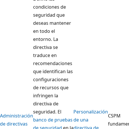
condiciones de
seguridad que
deseas mantener
en todo el
entorno. La
directiva se
traduce en
recomendaciones
que identifican las
configuraciones
de recursos que
infringen la
directiva de
seguridad. El
Personalización
Administración
CSPM
banco de pruebas
de una
de directivas
fundamen
de seguridad
en la
directiva de