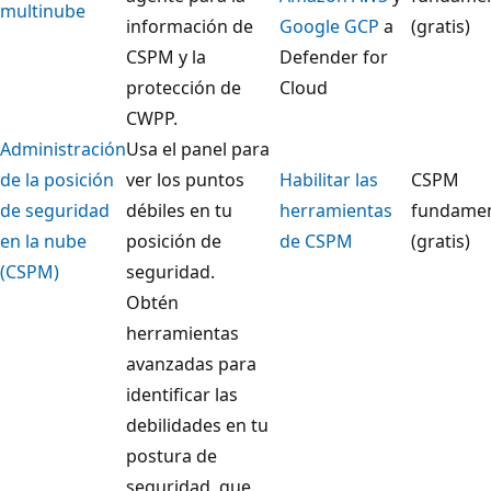
multinube
información de
Google GCP
a
(gratis)
CSPM y la
Defender for
protección de
Cloud
CWPP.
Administración
Usa el panel para
de la posición
ver los puntos
Habilitar las
CSPM
de seguridad
débiles en tu
herramientas
fundamen
en la nube
posición de
de CSPM
(gratis)
(CSPM)
seguridad.
Obtén
herramientas
avanzadas para
identificar las
debilidades en tu
postura de
seguridad, que