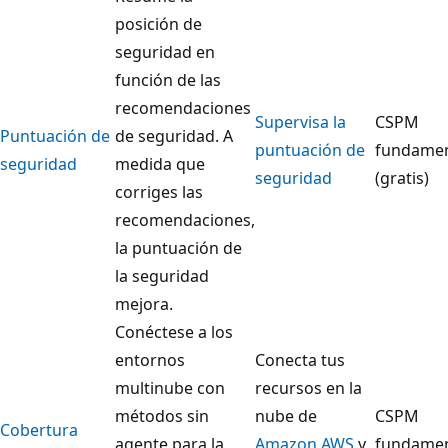
posición de
seguridad en
función de las
recomendaciones
Supervisa la
CSPM
Puntuación de
de seguridad. A
puntuación de
fundamen
seguridad
medida que
seguridad
(gratis)
corriges las
recomendaciones,
la puntuación de
la seguridad
mejora.
Conéctese a los
entornos
Conecta tus
multinube con
recursos en la
métodos sin
nube de
CSPM
Cobertura
agente para la
Amazon AWS
y
fundamen