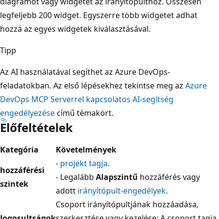
diagramot vagy widgetet az irányítópulthoz. Összesen
legfeljebb 200 widget. Egyszerre több widgetet adhat
hozzá az egyes widgetek kiválasztásával.
Tipp
Az AI használatával segíthet az Azure DevOps-
feladatokban. Az első lépésekhez tekintse meg az
Azure
DevOps MCP Serverrel kapcsolatos AI-segítség
engedélyezése
című témakört.
Előfeltételek
Kategória
Követelmények
-
projekt tagja
.
hozzáférési
- Legalább
Alapszintű
hozzáférés vagy
szintek
adott
irányítópult-engedélyek
.
Csoport irányítópultjának hozzáadása,
Jogosultságok
szerkesztése vagy kezelése: A csoport tagja