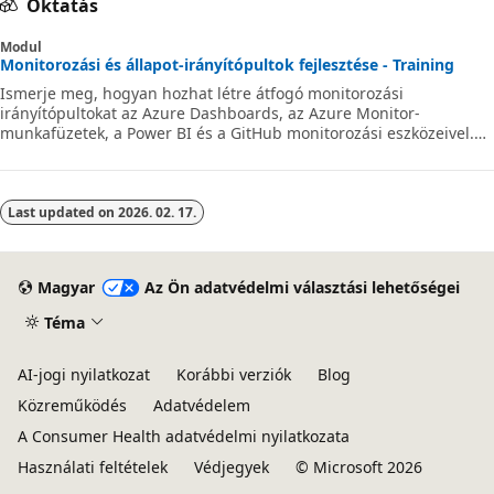
Oktatás
Modul
Monitorozási és állapot-irányítópultok fejlesztése - Training
Ismerje meg, hogyan hozhat létre átfogó monitorozási
irányítópultokat az Azure Dashboards, az Azure Monitor-
munkafüzetek, a Power BI és a GitHub monitorozási eszközeivel.
Nyomon követheti a folyamat állapotmetrikáit, beleértve a
hibaarányokat, az időtartamot és a pelyhes teszteket. A folyamat
teljesítményének optimalizálása a költségek és a megbízhatóság
érdekében. Ismerje meg a vizualizációs stratégiákat és az egyéni
Last updated on
2026. 02. 17.
alkalmazásfejlesztést a DevOps nagy léptékű monitorozásához.
Magyar
Az Ön adatvédelmi választási lehetőségei
Téma
AI-jogi nyilatkozat
Korábbi verziók
Blog
Közreműködés
Adatvédelem
A Consumer Health adatvédelmi nyilatkozata
Használati feltételek
Védjegyek
© Microsoft 2026