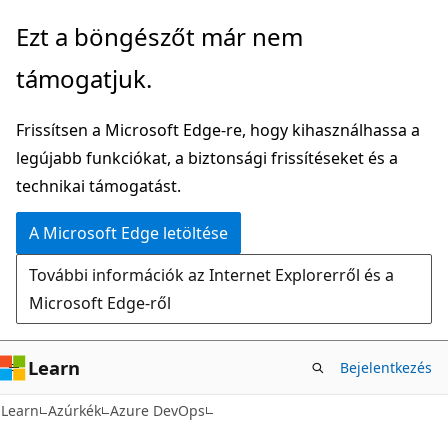
Ugrás
Ezt a böngészőt már nem
a
támogatjuk.
fő
tartalomhoz
Frissítsen a Microsoft Edge-re, hogy kihasználhassa a
legújabb funkciókat, a biztonsági frissítéseket és a
technikai támogatást.
A Microsoft Edge letöltése
További információk az Internet Explorerről és a
Microsoft Edge-ről
Learn
Bejelentkezés
Learn
Azúrkék
Azure DevOps