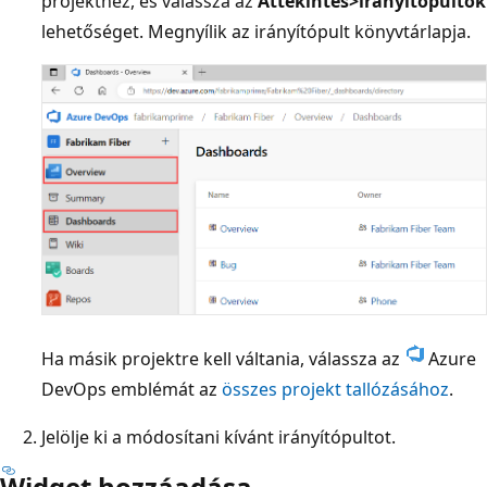
projekthez, és válassza az
Áttekintés
>irányítópultok
lehetőséget. Megnyílik az irányítópult könyvtárlapja.
Ha másik projektre kell váltania, válassza az
Azure
DevOps emblémát az
összes projekt tallózásához
.
Jelölje ki a módosítani kívánt irányítópultot.
Widget hozzáadása