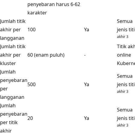
penyebaran harus 6-62
karakter
Jumlah titik
Semua
akhir per
100
Ya
jenis tit
akhir 3
langganan
Jumlah titik
Titik ak
akhir per
60 (enam puluh)
-
online
kluster
Kubern
Jumlah
Semua
penyebaran
500
Ya
jenis tit
per
akhir 3
langganan
Jumlah
Semua
penyebaran
20
Ya
jenis tit
per titik
akhir 3
akhir