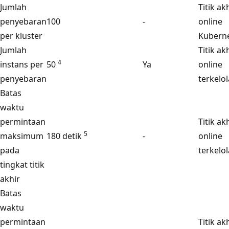
Jumlah
Titik ak
penyebaran
100
-
online
per kluster
Kubern
Jumlah
Titik ak
4
instans per
50
Ya
online
penyebaran
terkelol
Batas
waktu
permintaan
Titik ak
5
maksimum
180 detik
-
online
pada
terkelol
tingkat titik
akhir
Batas
waktu
permintaan
Titik ak