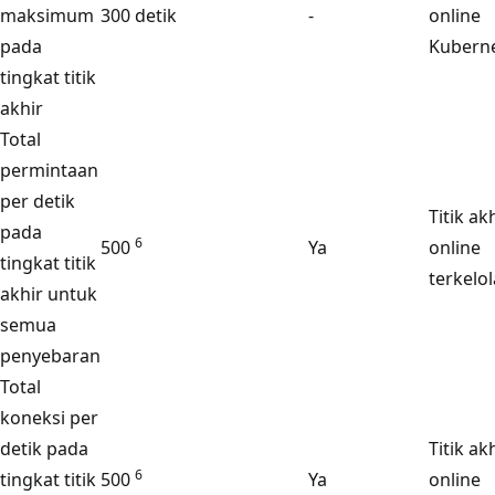
maksimum
300 detik
-
online
pada
Kubern
tingkat titik
akhir
Total
permintaan
per detik
Titik ak
pada
6
500
Ya
online
tingkat titik
terkelol
akhir untuk
semua
penyebaran
Total
koneksi per
detik pada
Titik ak
6
tingkat titik
500
Ya
online