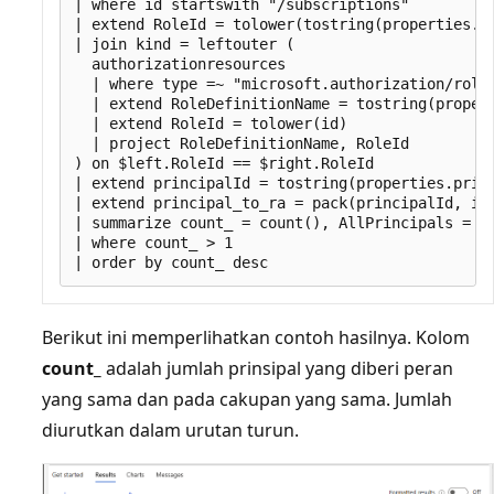
| where id startswith "/subscriptions"

| extend RoleId = tolower(tostring(properties.ro
| join kind = leftouter (

  authorizationresources

  | where type =~ "microsoft.authorization/roled
  | extend RoleDefinitionName = tostring(propert
  | extend RoleId = tolower(id)

  | project RoleDefinitionName, RoleId

) on $left.RoleId == $right.RoleId

| extend principalId = tostring(properties.princ
| extend principal_to_ra = pack(principalId, id)
| summarize count_ = count(), AllPrincipals = m
| where count_ > 1

Berikut ini memperlihatkan contoh hasilnya. Kolom
count_
adalah jumlah prinsipal yang diberi peran
yang sama dan pada cakupan yang sama. Jumlah
diurutkan dalam urutan turun.