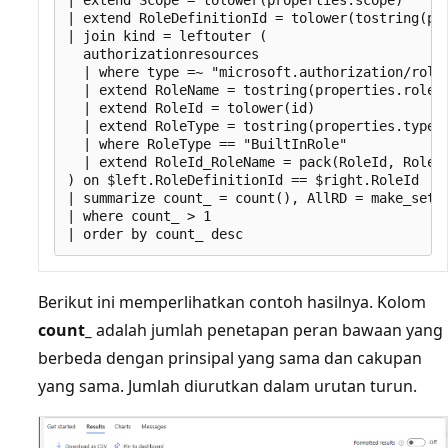
| extend RoleDefinitionId = tolower(tostring(pro
| join kind = leftouter (

  authorizationresources

  | where type =~ "microsoft.authorization/roled
  | extend RoleName = tostring(properties.roleNa
  | extend RoleId = tolower(id)

  | extend RoleType = tostring(properties.type) 
  | where RoleType == "BuiltInRole"

  | extend RoleId_RoleName = pack(RoleId, RoleNa
) on $left.RoleDefinitionId == $right.RoleId

| summarize count_ = count(), AllRD = make_set(R
| where count_ > 1

Berikut ini memperlihatkan contoh hasilnya. Kolom
count_
adalah jumlah penetapan peran bawaan yang
berbeda dengan prinsipal yang sama dan cakupan
yang sama. Jumlah diurutkan dalam urutan turun.