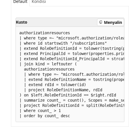
Default
Kondisi
Kusto
Menyalin
authorizationresources

| where type =~ "microsoft.authorization/roleass
| where id startswith "/subscriptions"

| extend RoleDefinitionId = tolower(tostring(pro
| extend PrincipalId = tolower(properties.princi
| extend RoleDefinitionId_PrincipalId = strcat(R
| join kind = leftouter (

  authorizationresources

  | where type =~ "microsoft.authorization/roled
  | extend RoleDefinitionName = tostring(propert
  | extend rdId = tolower(id)

  | project RoleDefinitionName, rdId

) on $left.RoleDefinitionId == $right.rdId

| summarize count_ = count(), Scopes = make_set(
| project RoleDefinitionId = split(RoleDefiniti
| where count_ > 1
