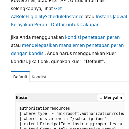
PowerShell, atau REST API. Untuk informasi
selengkapnya, lihat
Get-
AzRoleEligibilityScheduleInstance
atau
Instans Jadwal
Kelayakan Peran - Daftar untuk Cakupan
.
Jika Anda menggunakan
kondisi penetapan peran
atau
mendelegasikan manajemen penetapan peran
dengan kondisi
, Anda harus menggunakan kueri
kondisi. Jika tidak, gunakan kueri "Default".
Default
Kondisi
Kusto
Menyalin
authorizationresources

| where type =~ "microsoft.authorization/roleass
| where id startswith "/subscriptions"

| extend PrincipalId = tostring(properties.princ
| extend Scope = tolower(properties.scope)
