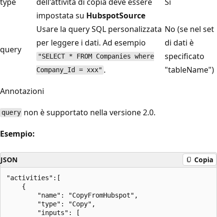
type
dell'attività di copia deve essere
Sì
impostata su
HubspotSource
Usare la query SQL personalizzata
No (se nel set
per leggere i dati. Ad esempio
di dati è
query
specificato
"SELECT * FROM Companies where
.
"tableName")
Company_Id = xxx"
Annotazioni
non è supportato nella versione 2.0.
query
Esempio:
JSON
Copia
"activities":[

    {

        "name": "CopyFromHubspot",

        "type": "Copy",

        "inputs": [
