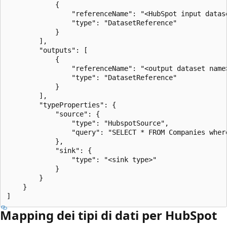
            {

                "referenceName": "<HubSpot input datase
                "type": "DatasetReference"

            }

        ],

        "outputs": [

            {

                "referenceName": "<output dataset name>
                "type": "DatasetReference"

            }

        ],

        "typeProperties": {

            "source": {

                "type": "HubspotSource",

                "query": "SELECT * FROM Companies where
            },

            "sink": {

                "type": "<sink type>"

            }

        }

    }

Mapping dei tipi di dati per HubSpot