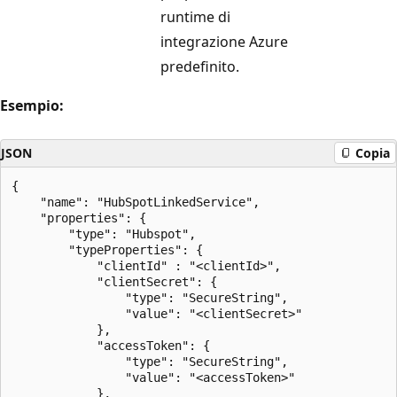
runtime di
integrazione Azure
predefinito.
Esempio:
JSON
Copia
{

    "name": "HubSpotLinkedService",

    "properties": {

        "type": "Hubspot",

        "typeProperties": {

            "clientId" : "<clientId>",

            "clientSecret": {

                "type": "SecureString",

                "value": "<clientSecret>"

            },

            "accessToken": {

                "type": "SecureString",

                "value": "<accessToken>"

            },
