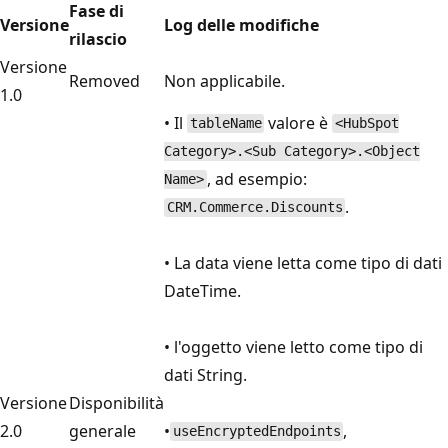
Fase di
Versione
Log delle modifiche
rilascio
Versione
Removed
Non applicabile.
1.0
• Il
valore è
tableName
<HubSpot
Category>.<Sub Category>.<Object
, ad esempio:
Name>
.
CRM.Commerce.Discounts
• La data viene letta come tipo di dati
DateTime.
• l'oggetto viene letto come tipo di
dati String.
Versione
Disponibilità
2.0
generale
•
,
useEncryptedEndpoints