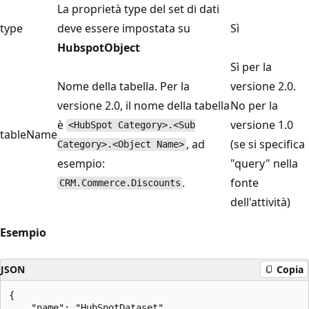
La proprietà type del set di dati
type
deve essere impostata su
Sì
HubspotObject
Sì per la
Nome della tabella. Per la
versione 2.0.
versione 2.0, il nome della tabella
No per la
è
versione 1.0
<HubSpot Category>.<Sub
tableName
, ad
(se si specifica
Category>.<Object Name>
esempio:
"query" nella
.
fonte
CRM.Commerce.Discounts
dell'attività)
Esempio
JSON
Copia
{

    "name": "HubSpotDataset",
