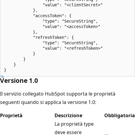
                "value": "<clientSecret>"

            },

            "accessToken": {

                "type": "SecureString",

                "value": "<accessToken>"

            },

            "refreshToken": {

                "type": "SecureString",

                "value": "<refreshToken>"

            }

        }

    }

Versione 1.0
Il servizio collegato HubSpot supporta le proprietà
seguenti quando si applica la versione 1.0:
Proprietà
Descrizione
Obbligatoria
La proprietà type
deve essere