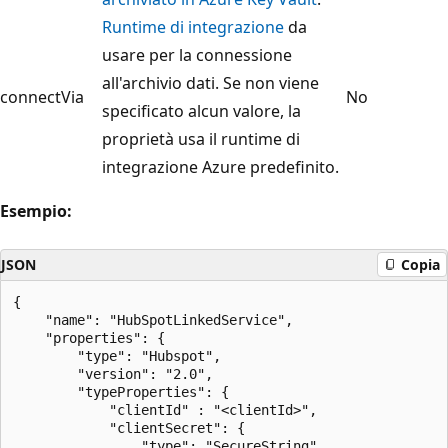
Runtime di integrazione
da
usare per la connessione
all'archivio dati. Se non viene
connectVia
No
specificato alcun valore, la
proprietà usa il runtime di
integrazione Azure predefinito.
Esempio:
JSON
Copia
{

    "name": "HubSpotLinkedService",

    "properties": {

        "type": "Hubspot",

        "version": "2.0",

        "typeProperties": {

            "clientId" : "<clientId>",

            "clientSecret": {

                "type": "SecureString",
