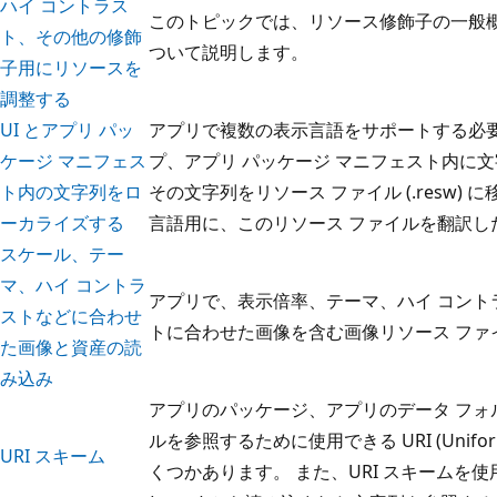
ハイ コントラス
このトピックでは、リソース修飾子の一般
ト、その他の修飾
ついて説明します。
子用にリソースを
調整する
UI とアプリ パッ
アプリで複数の表示言語をサポートする必要
ケージ マニフェス
プ、アプリ パッケージ マニフェスト内に
ト内の文字列をロ
その文字列をリソース ファイル (.resw)
ーカライズする
言語用に、このリソース ファイルを翻訳し
スケール、テー
マ、ハイ コントラ
アプリで、表示倍率、テーマ、ハイ コント
ストなどに合わせ
トに合わせた画像を含む画像リソース ファ
た画像と資産の読
み込み
アプリのパッケージ、アプリのデータ フォ
ルを参照するために使用できる URI (Uniform R
URI スキーム
くつかあります。 また、URI スキームを