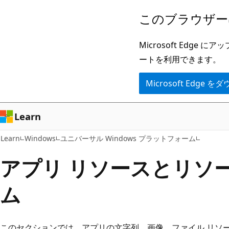
メ
このブラウザー
イ
ン
Microsoft Ed
コ
ートを利用できます。
ン
Microsoft Edge
テ
ン
ツ
Learn
に
Learn
Windows
ユニバーサル Windows プラットフォーム
ス
キ
アプリ リソースとリソ
ッ
ム
プ
このセクションでは、アプリの文字列、画像、ファイル リソ