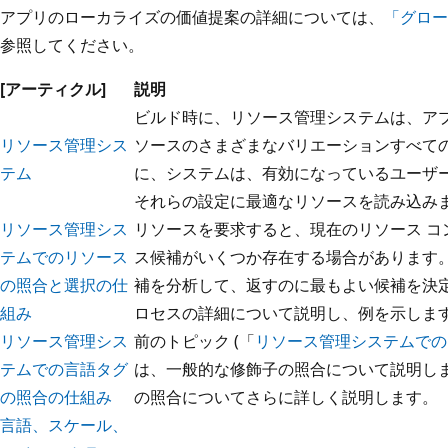
アプリのローカライズの価値提案の詳細については、
「グロー
参照してください。
[アーティクル]
説明
ビルド時に、リソース管理システムは、ア
リソース管理シス
ソースのさまざまなバリエーションすべての
テム
に、システムは、有効になっているユーザ
それらの設定に最適なリソースを読み込み
リソース管理シス
リソースを要求すると、現在のリソース コ
テムでのリソース
ス候補がいくつか存在する場合があります。
の照合と選択の仕
補を分析して、返すのに最もよい候補を決定
組み
ロセスの詳細について説明し、例を示しま
リソース管理シス
前のトピック (「
リソース管理システムでの
テムでの言語タグ
は、一般的な修飾子の照合について説明しま
の照合の仕組み
の照合についてさらに詳しく説明します。
言語、スケール、