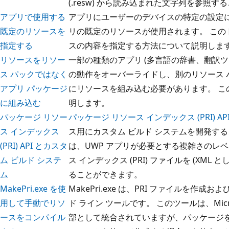
(.resw) から読み込まれた文字列を参照
アプリで使用する
アプリにユーザーのデバイスの特定の設定
既定のリソースを
リの既定のリソースが使用されます。 この
指定する
スの内容を指定する方法について説明しま
リソースをリソー
一部の種類のアプリ (多言語の辞書、翻訳ツ
ス パックではなく
の動作をオーバーライドし、別のリソース 
アプリ パッケージ
にリソースを組み込む必要があります。 こ
に組み込む
明します。
パッケージ リソー
パッケージ リソース インデックス (PRI) AP
ス インデックス
ス用にカスタム ビルド システムを開発する
(PRI) API とカスタ
は、UWP アプリが必要とする複雑さのレ
ム ビルド システ
ス インデックス (PRI) ファイルを (XM
ム
ることができます。
MakePri.exe を使
MakePri.exe は、PRI ファイルを作
用して手動でリソ
ド ライン ツールです。 このツールは、Microsoft 
ースをコンパイル
部として統合されていますが、パッケージを