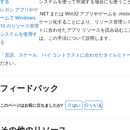
する
システムを使って作成する場合にも使うこ
レガシ アプリやゲ
.NET または Win32 アプリやゲームを .ms
ームで Windows
ケージ化することにより、リソース管理シ
10 のリソース管理
トに合わせたアプリ リソースを読み込むこ
システムを使用す
は、この手法について説明します。
る
「
言語、スケール、ハイ コントラストに合わせたタイルとト
ださい。
フィードバック
このページはお役に立ちましたか?
はい
いいえ
その他のリソース