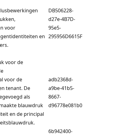
yclusbewerkingen
DB506228-
ukken,
d27e-4B7D-
en voor
95e5-
agentidentiteiten en
295956D6615F
ers.
k voor de
de
l voor de
adb2368d-
een tenant. De
a9be-41b5-
egevoegd als
8667-
emaakte blauwdruk
d96778e081b0
teit en de principal
teitsblauwdruk.
6b942400-