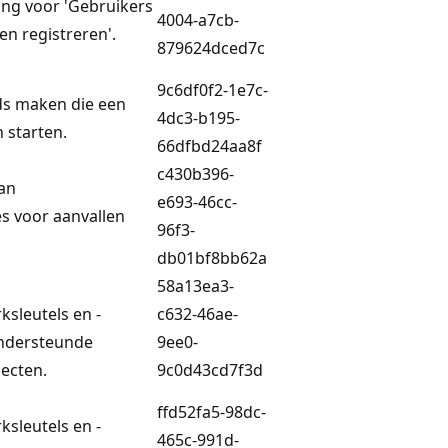
ing voor 'Gebruikers
4004-a7cb-
n registreren'.
879624dced7c
9c6df0f2-1e7c-
ds maken die een
4dc3-b195-
 starten.
66dfbd24aa8f
c430b396-
van
e693-46cc-
s voor aanvallen
96f3-
db01bf8bb62a
58a13ea3-
ksleutels en -
c632-46ae-
ndersteunde
9ee0-
jecten.
9c0d43cd7f3d
ffd52fa5-98dc-
ksleutels en -
465c-991d-