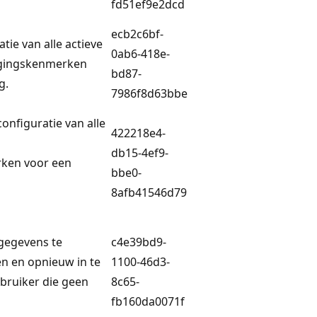
fd51ef9e2dcd
ecb2c6bf-
tie van alle actieve
0ab6-418e-
igingskenmerken
bd87-
g.
7986f8d63bbe
configuratie van alle
422218e4-
db15-4ef9-
rken voor een
bbe0-
8afb41546d79
gegevens te
c4e39bd9-
len en opnieuw in te
1100-46d3-
ebruiker die geen
8c65-
fb160da0071f