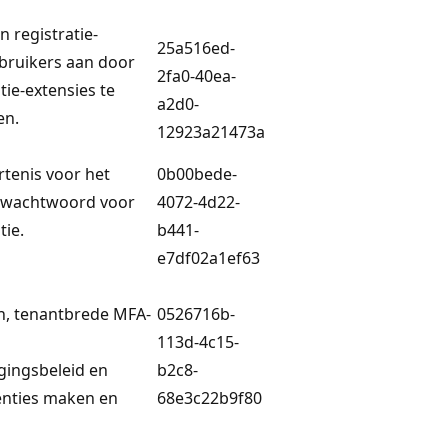
 registratie-
25a516ed-
bruikers aan door
2fa0-40ea-
tie-extensies te
a2d0-
en.
12923a21473a
rtenis voor het
0b00bede-
 wachtwoord voor
4072-4d22-
tie.
b441-
e7df02a1ef63
n, tenantbrede MFA-
0526716b-
113d-4c15-
gingsbeleid en
b2c8-
renties maken en
68e3c22b9f80