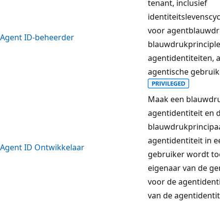
tenant, inclusief
identiteitslevensc
voor agentblauwdr
Agent ID-beheerder
blauwdrukprincipl
agentidentiteiten, 
agentische gebruik
Maak een blauwdru
agentidentiteit en 
blauwdrukprincipaa
agentidentiteit in 
Agent ID Ontwikkelaar
gebruiker wordt to
eigenaar van de g
voor de agentidenti
van de agentidenti