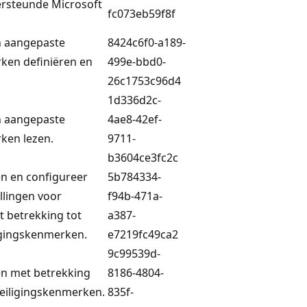
rsteunde Microsoft
fc073eb59f8f
an aangepaste
8424c6f0-a189-
ken definiëren en
499e-bbd0-
26c1753c96d4
1d336d2c-
an aangepaste
4ae8-42ef-
ken lezen.
9711-
b3604ce3fc2c
n en configureer
5b784334-
llingen voor
f94b-471a-
 betrekking tot
a387-
igingskenmerken.
e7219fc49ca2
9c99539d-
en met betrekking
8186-4804-
eiligingskenmerken.
835f-