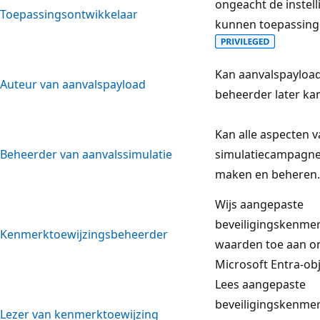
ongeacht de instell
Toepassingsontwikkelaar
kunnen toepassinge
Kan aanvalspayloa
Auteur van aanvalspayload
beheerder later kan
Kan alle aspecten 
Beheerder van aanvalssimulatie
simulatiecampagne
maken en beheren.
Wijs aangepaste
beveiligingskenmer
Kenmerktoewijzingsbeheerder
waarden toe aan o
Microsoft Entra-ob
Lees aangepaste
beveiligingskenmer
Lezer van kenmerktoewijzing