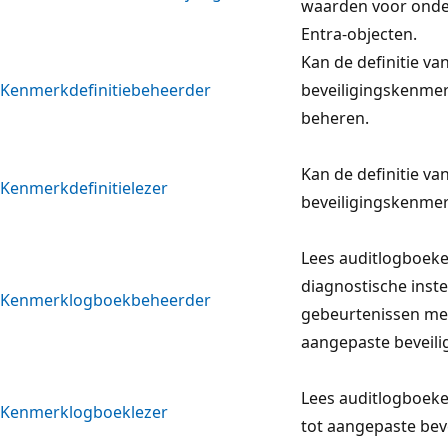
waarden voor onde
Entra-objecten.
Kan de definitie v
Kenmerkdefinitiebeheerder
beveiligingskenmer
beheren.
Kan de definitie v
Kenmerkdefinitielezer
beveiligingskenmer
Lees auditlogboeke
diagnostische inste
Kenmerklogboekbeheerder
gebeurtenissen met
aangepaste beveil
Lees auditlogboek
Kenmerklogboeklezer
tot aangepaste bev