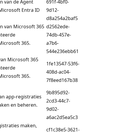
en van de Agent
691f-4bf0-
 Microsoft Entra ID
9d12-
d8a254a2baf5
en van Microsoft 365
d2562ede-
ateerde
74db-457e-
 Microsoft 365.
a7b6-
544e236ebb61
van Microsoft 365
1fe13547-53f6-
ateerde
408d-ac04-
 Microsoft 365.
7f8eed167b38
9b895d92-
an app-registraties
2cd3-44c7-
aken en beheren.
9d02-
a6ac2d5ea5c3
istraties maken,
cf1c38e5-3621-