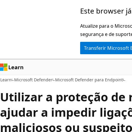
Saltar
Este browser já
para
o
Atualize para o Microso
conteúdo
segurança e de suporte
principal
Transferir Microsoft
Learn
Learn
Microsoft Defender
Microsoft Defender para Endpoint
Utilizar a proteção de
ajudar a impedir ligaçõ
maliciosos ou suspeit