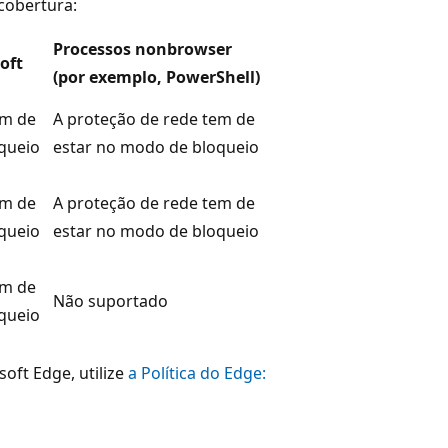
cobertura:
Processos nonbrowser
oft
(por exemplo, PowerShell)
em de
A proteção de rede tem de
queio
estar no modo de bloqueio
em de
A proteção de rede tem de
queio
estar no modo de bloqueio
em de
Não suportado
queio
oft Edge, utilize
a Política do Edge: