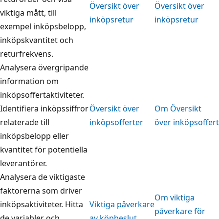
Översikt över
Översikt över
viktiga mått, till
inköpsretur
inköpsretur
exempel inköpsbelopp,
inköpskvantitet och
returfrekvens.
Analysera övergripande
information om
inköpsoffertaktiviteter.
Identifiera inköpssiffror
Översikt över
Om Översikt
relaterade till
inköpsofferter
över inköpsoffert
inköpsbelopp eller
kvantitet för potentiella
leverantörer.
Analysera de viktigaste
faktorerna som driver
Om viktiga
inköpsaktiviteter. Hitta
Viktiga påverkare
påverkare för
de variabler och
av köpbeslut