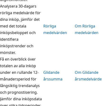
Analysera 30-dagars
rörliga medelvärde för
dina inköp, jämför det
med det totala
Rörliga
Om Rörliga
inköpsbeloppet och
medelvärden
medelvärden
identifiera
inköpstrender och
mönster.
Få en överblick över
totalen av alla inköp
under en rullande 12-
Glidande
Om Glidande
månadersperiod för
årssumma
årsmedelvärde
långsiktig trendanalys
och prognostisering.
Jämför dina inköpsdata
över olika tidsperioder.