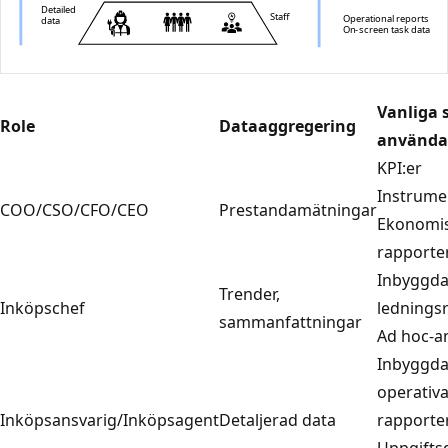
Vanliga s
Role
Dataaggregering
använda
KPI:er
Instrume
COO/CSO/CFO/CEO
Prestandamätningar
Ekonomi
rapporte
Inbyggd
Trender,
Inköpschef
lednings
sammanfattningar
Ad hoc-a
Inbyggd
operativ
Inköpsansvarig/Inköpsagent
Detaljerad data
rapporte