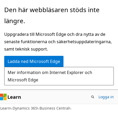
Hoppa
Den här webbläsaren stöds inte
till
längre.
huvudinnehåll
Uppgradera till Microsoft Edge och dra nytta av de
senaste funktionerna och säkerhetsuppdateringarna,
samt teknisk support.
Ladda ned Microsoft Edge
Mer information om Internet Explorer och
Microsoft Edge
Learn
Logga in
Learn
Dynamics 365
Business Central