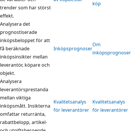
köp
trender som har störst
effekt.
Analysera det
prognostiserade
inköpsbeloppet för att
Om
få beräknade
Inköpsprognoser
inköpsprognoser
inköpsinsikter mellan
leverantör, köpare och
objekt.
Analysera
leverantörsprestanda
mellan viktiga
Kvalitetsanalys
Kvalitetsanalys
inköpsmått. Insikterna
för leverantörer
för leverantörer
omfattar returränta,
rabattbelopp, artikel-
och utgiftsberoende.