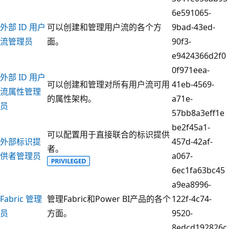
6e591065-
外部 ID 用户
可以创建和管理用户流的各个方
9bad-43ed-
流管理员
面。
90f3-
e9424366d2f0
0f971eea-
外部 ID 用户
可以创建和管理对所有用户流可用
41eb-4569-
流属性管理
的属性架构。
a71e-
员
57bb8a3eff1e
be2f45a1-
可以配置用于直接联合的标识提供
外部标识提
457d-42af-
者。
供者管理员
a067-
6ec1fa63bc45
a9ea8996-
Fabric 管理
管理Fabric和Power BI产品的各个
122f-4c74-
员
方面。
9520-
8edcd192826c