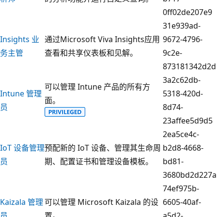
0ff02de207e9
31e939ad-
Insights 业
通过Microsoft Viva Insights应用
9672-4796-
务主管
查看和共享仪表板和见解。
9c2e-
873181342d2d
3a2c62db-
可以管理 Intune 产品的所有方
Intune 管理
5318-420d-
面。
员
8d74-
23affee5d9d5
2ea5ce4c-
IoT 设备管理
预配新的 IoT 设备、管理其生命周
b2d8-4668-
员
期、配置证书和管理设备模板。
bd81-
3680bd2d227a
74ef975b-
Kaizala 管理
可以管理 Microsoft Kaizala 的设
6605-40af-
员
置。
a5d2-