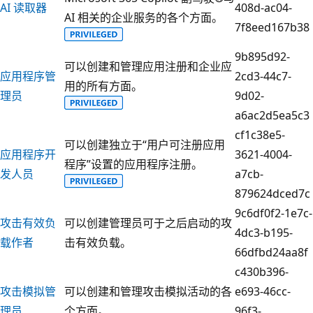
AI 读取器
408d-ac04-
AI 相关的企业服务的各个方面。
7f8eed167b38
9b895d92-
可以创建和管理应用注册和企业应
应用程序管
2cd3-44c7-
用的所有方面。
理员
9d02-
a6ac2d5ea5c3
cf1c38e5-
可以创建独立于“用户可注册应用
应用程序开
3621-4004-
程序”设置的应用程序注册。
发人员
a7cb-
879624dced7c
9c6df0f2-1e7c-
攻击有效负
可以创建管理员可于之后启动的攻
4dc3-b195-
载作者
击有效负载。
66dfbd24aa8f
c430b396-
攻击模拟管
可以创建和管理攻击模拟活动的各
e693-46cc-
理员
个方面。
96f3-