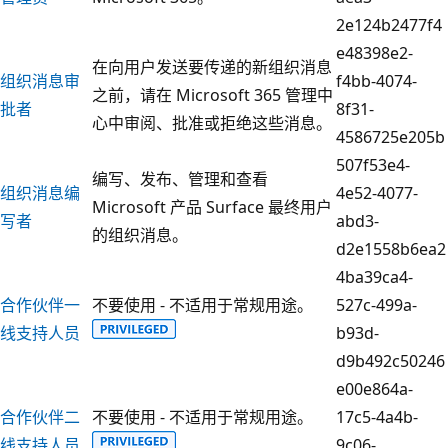
2e124b2477f4
e48398e2-
在向用户发送要传递的新组织消息
组织消息审
f4bb-4074-
之前，请在 Microsoft 365 管理中
批者
8f31-
心中审阅、批准或拒绝这些消息。
4586725e205b
507f53e4-
编写、发布、管理和查看
组织消息编
4e52-4077-
Microsoft 产品 Surface 最终用户
写者
abd3-
的组织消息。
d2e1558b6ea2
4ba39ca4-
合作伙伴一
不要使用 - 不适用于常规用途。
527c-499a-
线支持人员
b93d-
d9b492c50246
e00e864a-
合作伙伴二
不要使用 - 不适用于常规用途。
17c5-4a4b-
线支持人员
9c06-