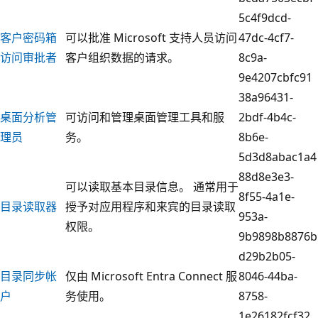
5c4f9dcd-
客户密码箱
可以批准 Microsoft 支持人员访问
47dc-4cf7-
访问审批者
客户组织数据的请求。
8c9a-
9e4207cbfc91
38a96431-
桌面分析管
可访问和管理桌面管理工具和服
2bdf-4b4c-
理员
务。
8b6e-
5d3d8abac1a4
88d8e3e3-
可以读取基本目录信息。 通常用于
8f55-4a1e-
目录读取器
授予对应用程序和来宾的目录读取
953a-
权限。
9b9898b8876b
d29b2b05-
目录同步帐
仅由 Microsoft Entra Connect 服
8046-44ba-
户
务使用。
8758-
1e26182fcf32