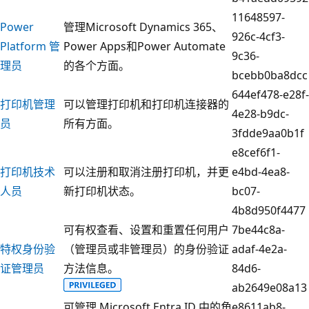
11648597-
Power
管理Microsoft Dynamics 365、
926c-4cf3-
Platform 管
Power Apps和Power Automate
9c36-
理员
的各个方面。
bcebb0ba8dcc
644ef478-e28f-
打印机管理
可以管理打印机和打印机连接器的
4e28-b9dc-
员
所有方面。
3fdde9aa0b1f
e8cef6f1-
打印机技术
可以注册和取消注册打印机，并更
e4bd-4ea8-
人员
新打印机状态。
bc07-
4b8d950f4477
可有权查看、设置和重置任何用户
7be44c8a-
特权身份验
（管理员或非管理员）的身份验证
adaf-4e2a-
证管理员
方法信息。
84d6-
ab2649e08a13
可管理 Microsoft Entra ID 中的角
e8611ab8-