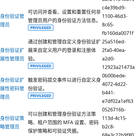
c4e39bd9-
可访问并查看、设置和重置任何非
身份验证管
1100-46d3-
管理员用户的身份验证方法信息。
理员
8c65-
fb160da0071f
通过创建和管理自定义身份验证扩
25a516ed-
身份验证扩
展来自定义用户的登录和注册体
2fa0-40ea-
展性管理员
验。
a2d0-
12923a21473a
0b00bede-
身份验证扩
触发密码提交事件以进行自定义身
4072-4d22-
展性密码管
份验证。
b441-
理员
e7df02a1ef63
0526716b-
可以创建和管理身份验证方法策
身份验证策
113d-4c15-
略、租户范围的 MFA 设置、密码
略管理员
b2c8-
保护策略和可验证凭据。
68e3c22b9f80