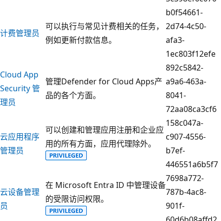
b0f54661-
可以执行与常见计费相关的任务，
2d74-4c50-
计费管理员
例如更新付款信息。
afa3-
1ec803f12efe
892c5842-
Cloud App
管理Defender for Cloud Apps产
a9a6-463a-
Security 管
品的各个方面。
8041-
理员
72aa08ca3cf6
158c047a-
可以创建和管理应用注册和企业应
云应用程序
c907-4556-
用的所有方面，应用代理除外。
管理员
b7ef-
446551a6b5f7
7698a772-
在 Microsoft Entra ID 中管理设备
云设备管理
787b-4ac8-
的受限访问权限。
员
901f-
60d6b08affd2