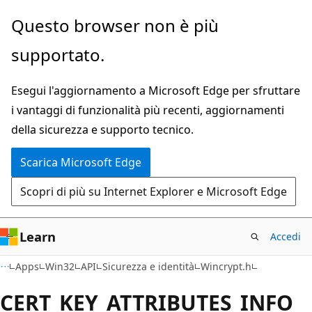
Ignora
Questo browser non è più
e
supportato.
passa
al
Esegui l'aggiornamento a Microsoft Edge per sfruttare
contenuto
i vantaggi di funzionalità più recenti, aggiornamenti
principale
della sicurezza e supporto tecnico.
Scarica Microsoft Edge
Scopri di più su Internet Explorer e Microsoft Edge
Learn
Accedi
Apps
Win32
API
Sicurezza e identità
Wincrypt.h
CERT_KEY_ATTRIBUTES_INFO