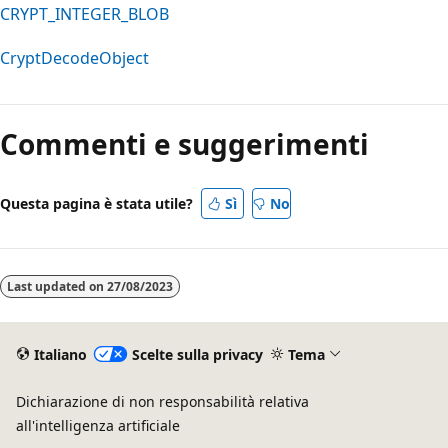
CRYPT_INTEGER_BLOB
CryptDecodeObject
Modalità
di
Commenti e suggerimenti
lettura
disabilitata
Questa pagina è stata utile?
Sì
No
Last updated on
27/08/2023
Italiano
Scelte sulla privacy
Tema
Dichiarazione di non responsabilità relativa
all'intelligenza artificiale