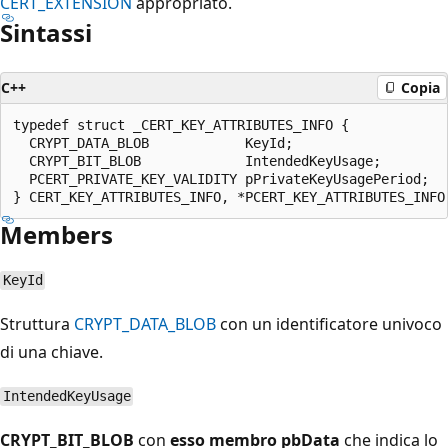
CERT_EXTENSION
appropriato.
Sintassi
C++
Copia
typedef struct _CERT_KEY_ATTRIBUTES_INFO {

  CRYPT_DATA_BLOB            KeyId;

  CRYPT_BIT_BLOB             IntendedKeyUsage;

  PCERT_PRIVATE_KEY_VALIDITY pPrivateKeyUsagePeriod;

Members
KeyId
Struttura
CRYPT_DATA_BLOB
con un identificatore univoco
di una chiave.
IntendedKeyUsage
CRYPT_BIT_BLOB
con
esso membro pbData
che indica lo