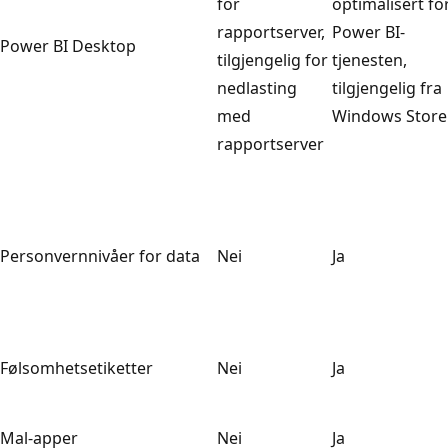
for
optimalisert fo
rapportserver,
Power BI-
Power BI Desktop
tilgjengelig for
tjenesten,
nedlasting
tilgjengelig fra
med
Windows Store
rapportserver
Personvernnivåer for data
Nei
Ja
Følsomhetsetiketter
Nei
Ja
Mal-apper
Nei
Ja