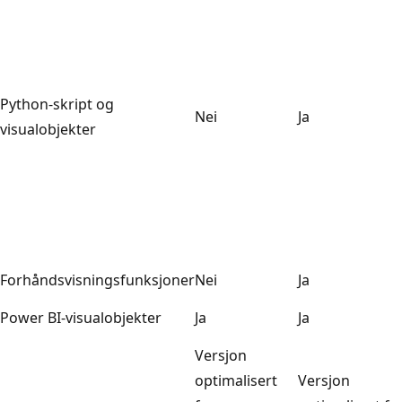
Python-skript og
Nei
Ja
visualobjekter
Forhåndsvisningsfunksjoner
Nei
Ja
Power BI-visualobjekter
Ja
Ja
Versjon
optimalisert
Versjon