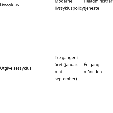
Moderne
Heladministrer
Livssyklus
livssykluspolicy
tjeneste
Tre ganger i
året (januar,
Én gang i
Utgivelsessyklus
mai,
måneden
september)