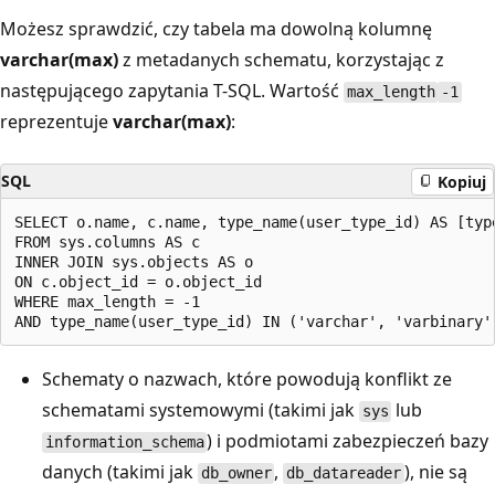
Możesz sprawdzić, czy tabela ma dowolną kolumnę
varchar(max)
z metadanych schematu, korzystając z
następującego zapytania T-SQL. Wartość
max_length
-1
reprezentuje
varchar(max)
:
SQL
Kopiuj
SELECT o.name, c.name, type_name(user_type_id) AS [type
FROM sys.columns AS c

INNER JOIN sys.objects AS o

ON c.object_id = o.object_id

WHERE max_length = -1 

Schematy o nazwach, które powodują konflikt ze
schematami systemowymi (takimi jak
lub
sys
) i podmiotami zabezpieczeń bazy
information_schema
danych (takimi jak
,
), nie są
db_owner
db_datareader