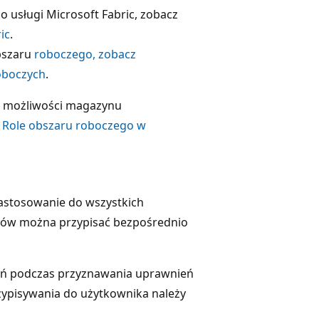
 usługi Microsoft Fabric, zobacz
ic
.
obszaru
roboczego, zobacz
oboczych
.
h możliwości magazynu
z
Role obszaru roboczego w
zastosowanie do wszystkich
tów można przypisać bezpośrednio
eń podczas przyznawania uprawnień
zypisywania do użytkownika należy