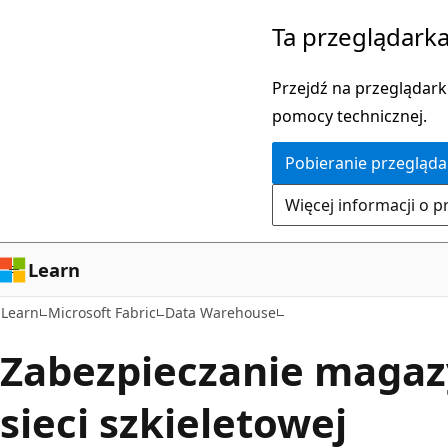
Przejdź
Ta przeglądarka
do
głównej
Przejdź na przeglądarkę
zawartości
pomocy technicznej.
Pobieranie przegląda
Więcej informacji o p
Learn
Learn
Microsoft Fabric
Data Warehouse
Zabezpieczanie maga
sieci szkieletowej