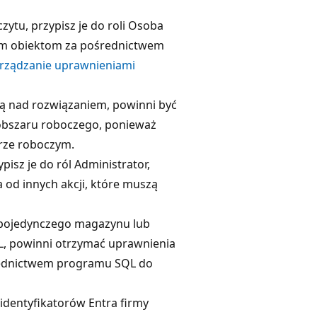
ytu, przypisz je do roli Osoba
nym obiektom za pośrednictwem
rządzanie uprawnieniami
ją nad rozwiązaniem, powinni być
r obszaru roboczego, ponieważ
rze roboczym.
pisz je do ról Administrator,
 od innych akcji, które muszą
o pojedynczego magazynu lub
L, powinni otrzymać uprawnienia
ośrednictwem programu SQL do
dentyfikatorów Entra firmy