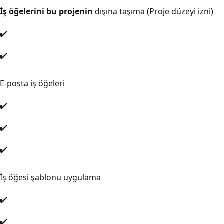
İş öğelerini bu projenin
dışına taşıma (Proje düzeyi izni)
✔️
✔️
E-posta iş öğeleri
✔️
✔️
✔️
İş öğesi şablonu uygulama
✔️
✔️