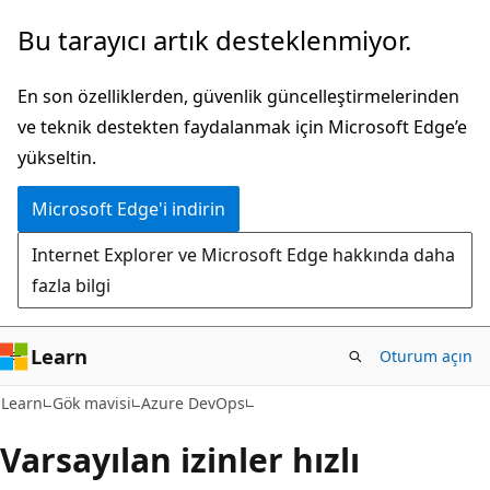
Ana
Bu tarayıcı artık desteklenmiyor.
içeriğe
atla
En son özelliklerden, güvenlik güncelleştirmelerinden
ve teknik destekten faydalanmak için Microsoft Edge’e
yükseltin.
Microsoft Edge'i indirin
Internet Explorer ve Microsoft Edge hakkında daha
fazla bilgi
Learn
Oturum açın
Learn
Gök mavisi
Azure DevOps
Varsayılan izinler hızlı