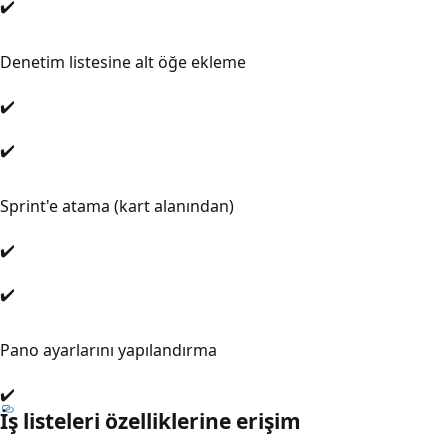
✔️
Denetim listesine alt öğe ekleme
✔️
✔️
Sprint'e atama (kart alanından)
✔️
✔️
Pano ayarlarını yapılandırma
✔️
İş listeleri özelliklerine erişim