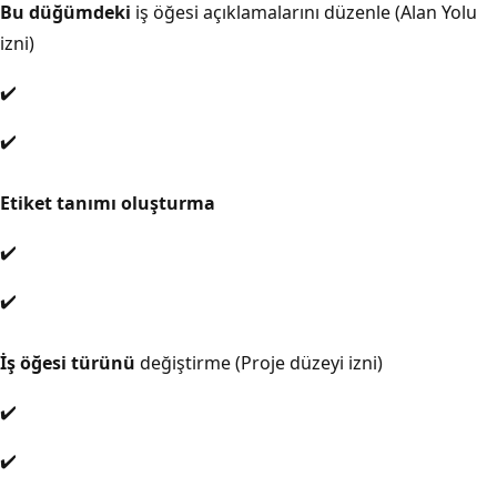
Bu düğümdeki
iş öğesi açıklamalarını düzenle (Alan Yolu
izni)
✔️
✔️
Etiket tanımı oluşturma
✔️
✔️
İş öğesi türünü
değiştirme (Proje düzeyi izni)
✔️
✔️