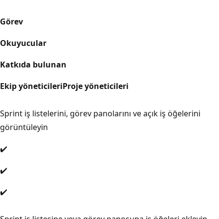
Görev
Okuyucular
Katkıda bulunan
Ekip yöneticileri
Proje yöneticileri
Sprint iş listelerini, görev panolarını ve açık iş öğelerini
görüntüleyin
✔️
✔️
✔️
Sprint iş listesine veya görev panosuna iş öğeleri ekleyin