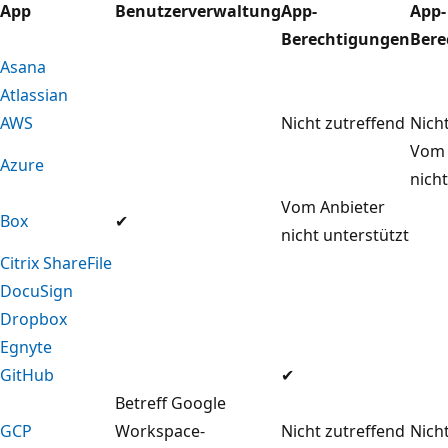
App
Benutzerverwaltung
App-
App-
Berechtigungen
Bere
Asana
Atlassian
AWS
Nicht zutreffend
Nich
Vom 
Azure
nicht
Vom Anbieter
Box
✔
nicht unterstützt
Citrix ShareFile
DocuSign
Dropbox
Egnyte
GitHub
✔
Betreff Google
GCP
Workspace-
Nicht zutreffend
Nich