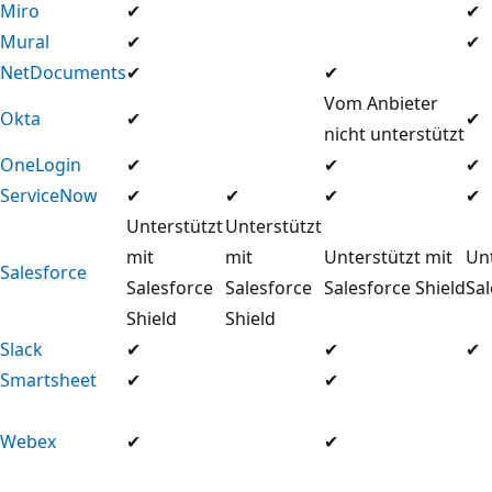
Miro
✔
✔
Mural
✔
✔
NetDocuments
✔
✔
Vom Anbieter
Okta
✔
✔
nicht unterstützt
OneLogin
✔
✔
✔
ServiceNow
✔
✔
✔
✔
Unterstützt
Unterstützt
mit
mit
Unterstützt mit
Unt
Salesforce
Salesforce
Salesforce
Salesforce Shield
Sal
Shield
Shield
Slack
✔
✔
✔
Smartsheet
✔
✔
Webex
✔
✔