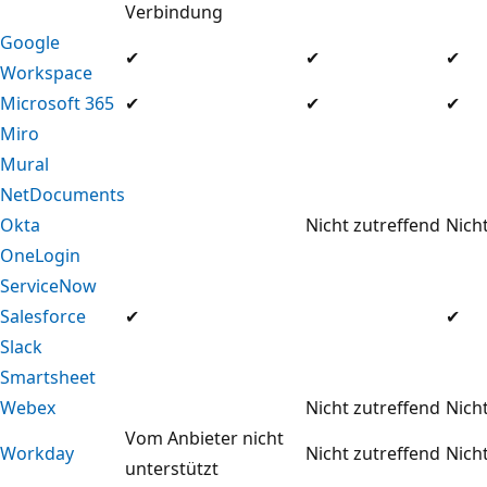
Verbindung
Google
✔
✔
✔
Workspace
Microsoft 365
✔
✔
✔
Miro
Mural
NetDocuments
Okta
Nicht zutreffend
Nich
OneLogin
ServiceNow
Salesforce
✔
✔
Slack
Smartsheet
Webex
Nicht zutreffend
Nich
Vom Anbieter nicht
Workday
Nicht zutreffend
Nich
unterstützt