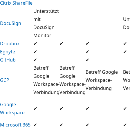
Citrix ShareFile
Unterstützt
mit
Unt
DocuSign
DocuSign
Do
Monitor
Dropbox
✔
✔
✔
✔
Egnyte
✔
✔
✔
GitHub
✔
✔
Betreff
Betreff
Betreff Google
Bet
Google
Google
GCP
Workspace-
Wo
Workspace-
Workspace-
Verbindung
Ve
Verbindung
Verbindung
Google
✔
✔
✔
✔
Workspace
Microsoft 365
✔
✔
✔
✔