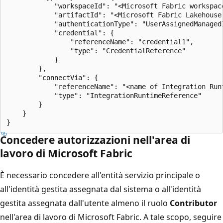
            "workspaceId": "<Microsoft Fabric workspace
            "artifactId": "<Microsoft Fabric Lakehouse 
            "authenticationType": "UserAssignedManagedI
            "credential": {

                "referenceName": "credential1",

                "type": "CredentialReference"

            }

        },

        "connectVia": {

            "referenceName": "<name of Integration Runt
            "type": "IntegrationRuntimeReference"

        }

    }

Concedere autorizzazioni nell'area di
lavoro di Microsoft Fabric
È necessario concedere all'entità servizio principale o
all'identità gestita assegnata dal sistema o all'identità
gestita assegnata dall'utente almeno il ruolo
Contributor
nell'area di lavoro di Microsoft Fabric. A tale scopo, seguire