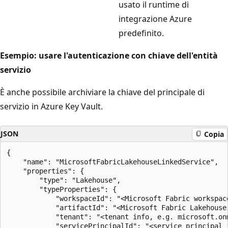
usato il runtime di
integrazione Azure
predefinito.
Esempio: usare l'autenticazione con chiave dell'entità
servizio
È anche possibile archiviare la chiave del principale di
servizio in Azure Key Vault.
JSON
Copia
{

    "name": "MicrosoftFabricLakehouseLinkedService",

    "properties": {

        "type": "Lakehouse",

        "typeProperties": {

            "workspaceId": "<Microsoft Fabric workspace
            "artifactId": "<Microsoft Fabric Lakehouse 
            "tenant": "<tenant info, e.g. microsoft.onm
            "servicePrincipalId": "<service principal i