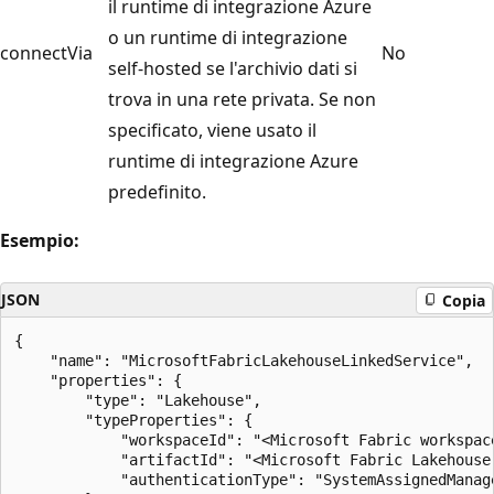
il runtime di integrazione Azure
o un runtime di integrazione
connectVia
No
self-hosted se l'archivio dati si
trova in una rete privata. Se non
specificato, viene usato il
runtime di integrazione Azure
predefinito.
Esempio:
JSON
Copia
{

    "name": "MicrosoftFabricLakehouseLinkedService",

    "properties": {

        "type": "Lakehouse",

        "typeProperties": {            

            "workspaceId": "<Microsoft Fabric workspace
            "artifactId": "<Microsoft Fabric Lakehouse 
            "authenticationType": "SystemAssignedManage