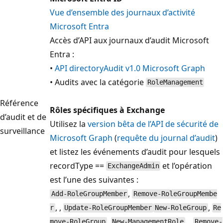
Vue d’ensemble des journaux d’activité
Microsoft Entra
Accès d’API aux journaux d’audit Microsoft
Entra :
•
API directoryAudit v1.0 Microsoft Graph
• Audits avec la catégorie
RoleManagement
Référence
Rôles spécifiques à Exchange
d’audit et de
Utilisez la
version bêta de l’API de sécurité de
surveillance
Microsoft Graph
(
requête du journal d’audit
)
et listez les événements d’audit pour lesquels
recordType ==
et l’opération
ExchangeAdmin
est l’une des suivantes :
,
Add-RoleGroupMember
Remove-RoleGroupMembe
, ,
,
r
Update-RoleGroupMember
New-RoleGroup
Re
,
, ,
move-RoleGroup
New-ManagementRole
Remove-