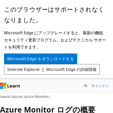
メ
このブラウザーはサポートされなく
イ
なりました。
ン
コ
Microsoft Edge にアップグレードすると、最新の機能、
ン
セキュリティ更新プログラム、およびテクニカル サポー
テ
トを利用できます。
ン
ツ
Microsoft Edge をダウンロードする
に
Internet Explorer と Microsoft Edge の詳細情報
ス
キ
ッ
Learn
サインイン
プ
Learn
Azure
Azure Monitor
Azure Monitor ログの概要