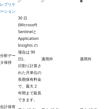
✅
✅
❌
レプリケ
ーション
30 日
(Microsoft
Sentinelと
Application
Insights の
場合は 90
分析デー
日)。
適用外
適用外
タ保持
日割り計算さ
れた月単位の
長期保有料金
で、最大 2
年間まで延長
できます。
合計保有