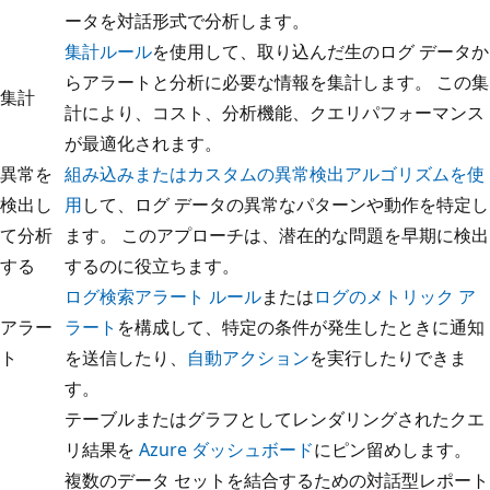
ータを対話形式で分析します。
集計ルール
を使用して、取り込んだ生のログ データか
らアラートと分析に必要な情報を集計します。 この集
集計
計により、コスト、分析機能、クエリパフォーマンス
が最適化されます。
異常を
組み込みまたはカスタムの異常検出アルゴリズムを使
検出し
用
して、ログ データの異常なパターンや動作を特定し
て分析
ます。 このアプローチは、潜在的な問題を早期に検出
する
するのに役立ちます。
ログ検索アラート ルール
または
ログのメトリック ア
アラー
ラート
を構成して、特定の条件が発生したときに通知
ト
を送信したり、
自動アクション
を実行したりできま
す。
テーブルまたはグラフとしてレンダリングされたクエ
リ結果を
Azure ダッシュボード
にピン留めします。
複数のデータ セットを結合するための対話型レポート