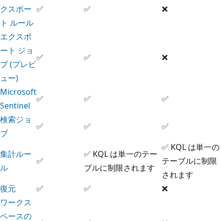
クスポー
✅
✅
❌
ト ルール
エクスポ
ート ジョ
✅
✅
❌
ブ (プレビ
ュー)
Microsoft
✅
✅
✅
Sentinel
検索ジョ
✅
✅
✅
ブ
✅ KQL は単一の
集計ルー
✅ KQL は単一のテー
✅
テーブルに制限
ル
ブルに制限されます
されます
復元
✅
✅
❌
ワークス
ペースの