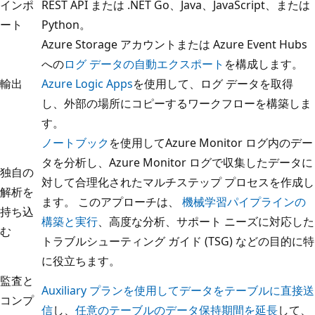
インポ
REST API
または
.NET
Go
、
Java
、
JavaScript
、または
ート
Python
。
Azure Storage アカウントまたは Azure Event Hubs
への
ログ データの自動エクスポート
を構成します。
輸出
Azure Logic Apps
を使用して、ログ データを取得
し、外部の場所にコピーするワークフローを構築しま
す。
ノートブック
を使用してAzure Monitor ログ内のデー
タを分析し、Azure Monitor ログで収集したデータに
独自の
対して合理化されたマルチステップ プロセスを作成し
解析を
ます。 このアプローチは、
機械学習パイプラインの
持ち込
構築と実行
、高度な分析、サポート ニーズに対応した
む
トラブルシューティング ガイド (TSG) などの目的に特
に役立ちます。
監査と
Auxiliary プランを使用してデータをテーブルに直接送
コンプ
信
し、
任意のテーブルのデータ保持期間を延長
して、