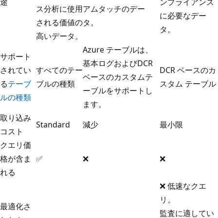
途
ンプライアンス
ス分析に使用
アムタッチのデー
に必要なデー
される価値の
タ。
タ。
高いデータ。
Azure テーブル
は、
サポート
基本ログおよびDCR
されてい
すべてのテー
DCR ベースのカ
ベースのカスタムテ
る
テーブ
ブルの種類
スタム テーブル
ーブルをサポートし
ルの種類
ます。
取り込み
Standard
減少
最小限
コスト
クエリ価
格が含ま
✅
❌
❌
れる
❌ 低速なクエ
リ。
最適化さ
監査に適してい