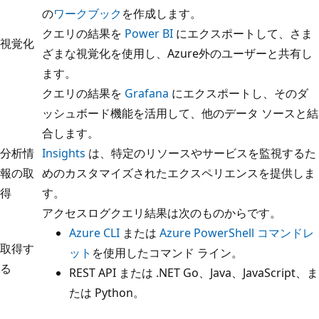
の
ワークブック
を作成します。
クエリの結果を
Power BI
にエクスポートして、さま
視覚化
ざまな視覚化を使用し、Azure外のユーザーと共有し
ます。
クエリの結果を
Grafana
にエクスポートし、そのダ
ッシュボード機能を活用して、他のデータ ソースと結
合します。
分析情
Insights
は、特定のリソースやサービスを監視するた
報の取
めのカスタマイズされたエクスペリエンスを提供しま
得
す。
アクセスログクエリ結果は次のものからです。
Azure CLI
または
Azure PowerShell コマンドレ
取得す
ット
を使用したコマンド ライン。
る
REST API
または
.NET
Go
、
Java
、
JavaScript
、ま
たは
Python
。