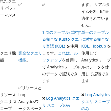
れたクエ
✅
✅
ます。 リアルタ
リ パフォ
イム分析用に最
ーマンス
適化されていま
せん。
1 つのテーブルに対す
単一のテーブル
る完全な Kusto クエ
に対する完全な
リ言語 (KQL)
を使用
KQL
。
lookup
を
クエリ機
完全なクエリ
します。
これは、ル
使用して
能
機能
。
ックアップ
を使用し
Analytics テーブ
て Analytics テーブル
ルのデータを使
のデータで拡張でき
用して拡張でき
ます
ます
✅リソースと
リソース
Log
❌
Log Analytics
❌
Log Analytics クエ
クエリ ス
Analyticsワ
クエリ スコープ
リ スコープのみ
コープ
ークスペース
のみ