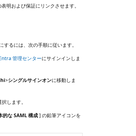
ーザーの表明および保証にリンクさせます。
SSO を有効にするには、次の手順に従います。
t Entra 管理センター
にサインインしま
shi
>
シングルサインオン
に移動しま
選択します。
本的な SAML 構成
] の鉛筆アイコンを