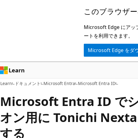
メ
このブラウザー
イ
ン
Microsoft Ed
コ
ートを利用できます。
ン
Microsoft Edge
テ
ン
ツ
Learn
に
Learn
ドキュメント
Microsoft Entra
Microsoft Entra ID
ス
キ
Microsoft Entra I
ッ
オン用に Tonichi Nexta
プ
する