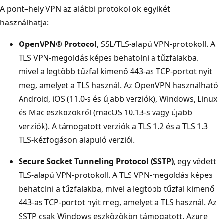
A pont–hely VPN az alábbi protokollok egyikét
használhatja:
OpenVPN® Protocol
, SSL/TLS-alapú VPN-protokoll. A
TLS VPN-megoldás képes behatolni a tűzfalakba,
mivel a legtöbb tűzfal kimenő 443-as TCP-portot nyit
meg, amelyet a TLS használ. Az OpenVPN használható
Android, iOS (11.0-s és újabb verziók), Windows, Linux
és Mac eszközökről (macOS 10.13-s vagy újabb
verziók). A támogatott verziók a TLS 1.2 és a TLS 1.3
TLS-kézfogáson alapuló verziói.
Secure Socket Tunneling Protocol (SSTP)
, egy védett
TLS-alapú VPN-protokoll. A TLS VPN-megoldás képes
behatolni a tűzfalakba, mivel a legtöbb tűzfal kimenő
443-as TCP-portot nyit meg, amelyet a TLS használ. Az
SSTP csak Windows eszközökön támogatott. Azure