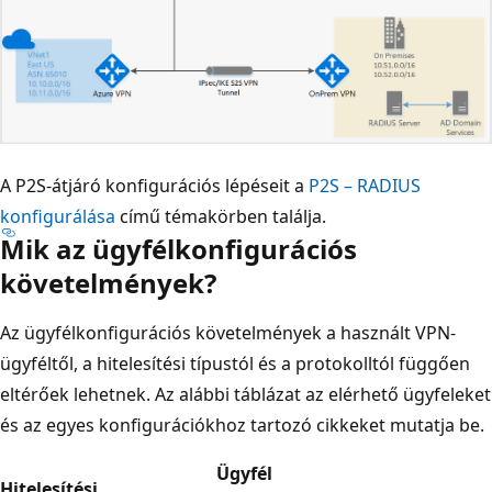
A P2S-átjáró konfigurációs lépéseit a
P2S – RADIUS
konfigurálása
című témakörben találja.
Mik az ügyfélkonfigurációs
követelmények?
Az ügyfélkonfigurációs követelmények a használt VPN-
ügyféltől, a hitelesítési típustól és a protokolltól függően
eltérőek lehetnek. Az alábbi táblázat az elérhető ügyfeleket
és az egyes konfigurációkhoz tartozó cikkeket mutatja be.
Ügyfél
Hitelesítési