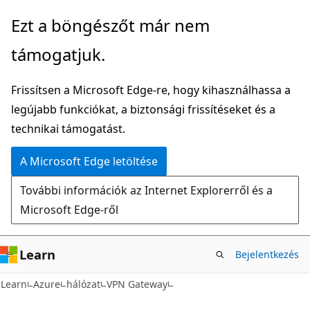
Ugrás
Ezt a böngészőt már nem
a
támogatjuk.
fő
tartalomhoz
Frissítsen a Microsoft Edge-re, hogy kihasználhassa a
legújabb funkciókat, a biztonsági frissítéseket és a
technikai támogatást.
A Microsoft Edge letöltése
További információk az Internet Explorerről és a
Microsoft Edge-ről
Learn
Bejelentkezés
Learn
Azure
hálózat
VPN Gateway