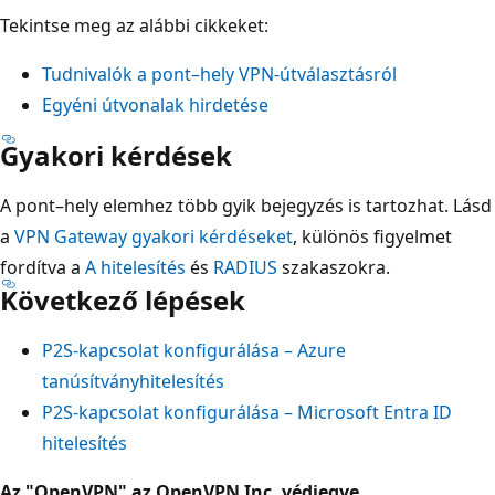
Tekintse meg az alábbi cikkeket:
Tudnivalók a pont–hely VPN-útválasztásról
Egyéni útvonalak hirdetése
Gyakori kérdések
A pont–hely elemhez több gyik bejegyzés is tartozhat. Lásd
a
VPN Gateway gyakori kérdéseket
, különös figyelmet
fordítva a
A hitelesítés
és
RADIUS
szakaszokra.
Következő lépések
P2S-kapcsolat konfigurálása – Azure
tanúsítványhitelesítés
P2S-kapcsolat konfigurálása – Microsoft Entra ID
hitelesítés
Az "OpenVPN" az OpenVPN Inc. védjegye.