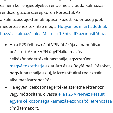
és nem kell engedélyeket rendelnie a cloudalkalmazás-
rendszergazdai szerepkörön keresztül. Az
alkalmazásobjektumok típusai közötti különbség jobb
megértéséhez tekintse meg a
Hogyan és miért adódnak
hozzá alkalmazások a Microsoft Entra ID azonosítóhoz
.
Ha a P2S felhasználói VPN-átjárója a manuálisan
beállított Azure VPN ügyfélalkalmazás
célközönségértékeit használja, egyszerűen
megváltoztathatja
az átjáró és az ügyfélbeállításokat,
hogy kihasználja az új, Microsoft által regisztrált
alkalmazásazonosítót.
Ha egyéni célközönségértéket szeretne létrehozni
vagy módosítani, olvassa
el a P2S VPN-hez készült
egyéni célközönségalkalmazás-azonosító létrehozása
című témakört.