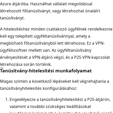
Azure átjáróba. Használhat vállalati megoldással
létrehozott főtanúsítványt, vagy létrehozhat önaláírt
tanúsítványt.
A hitelesítéshez minden csatlakozó ügyfélnek rendelkeznie
kell egy telepített ügyféltanúsítvánnyal, amely a
megbízható főtanúsítványból lett létrehozva. Ez a VPN-
ügyfélszoftver mellett van. Az ügyféltanúsítvány
érvényesítését a VPN-átjáró végzi, és a P2S VPN-kapcsolat
létrehozása során történik.
Tanúsítvány-hitelesítési munkafolyamat
Magas szinten a következő lépéseket kell végrehajtania a
tanúsítványhitelesítés konfigurálásához:
Engedélyezze a tanúsítványhitelesítést a P2S-átjárón,
valamint a további szükséges beállításokat