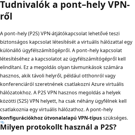
Tudnivalók a pont–hely VPN-
ről
A pont–hely (P2S) VPN-átjátókapcsolat lehetővé teszi
biztonságos kapcsolat létesítését a virtuális hálózattal egy
különálló ügyfélszámítógépről. A pont–hely kapcsolat
létesítéséhez a kapcsolatot az ügyfélszámítógépről kell
elindítani. Ez a megoldás olyan távmunkások számára
hasznos, akik távoli helyről, például otthonról vagy
konferenciáról szeretnének csatlakozni Azure virtuális
hálózatokhoz. A P2S VPN hasznos megoldás a helyek
közötti (S2S) VPN helyett, ha csak néhány ügyfélnek kell
csatlakoznia egy virtuális hálózathoz. A pont–hely
konfigurációkhoz útvonalalapú VPN-típus
szükséges.
Milyen protokollt használ a P2S?