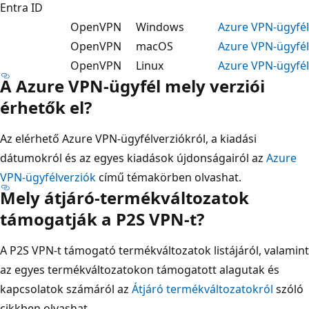
Entra ID
OpenVPN
Windows
Azure VPN-ügyfél
OpenVPN
macOS
Azure VPN-ügyfél
OpenVPN
Linux
Azure VPN-ügyfél
A Azure VPN-ügyfél mely verziói
érhetők el?
Az elérhető Azure VPN-ügyfélverziókról, a kiadási
dátumokról és az egyes kiadások újdonságairól az
Azure
VPN-ügyfélverziók
című témakörben olvashat.
Mely átjáró-termékváltozatok
támogatják a P2S VPN-t?
A P2S VPN-t támogató termékváltozatok listájáról, valamint
az egyes termékváltozatokon támogatott alagutak és
kapcsolatok számáról az
Átjáró termékváltozatokról
szóló
cikkben olvashat.