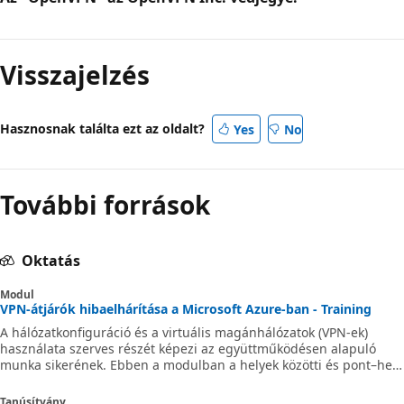
Visszajelzés
Hasznosnak találta ezt az oldalt?
Yes
No
További források
Oktatás
Modul
VPN-átjárók hibaelhárítása a Microsoft Azure-ban - Training
A hálózatkonfiguráció és a virtuális magánhálózatok (VPN-ek)
használata szerves részét képezi az együttműködésen alapuló
munka sikerének. Ebben a modulban a helyek közötti és pont–hely
VPN-ek monitorozását és hibaelhárítását vizsgáljuk meg. AZ720
AZ-720 az-720 hálózatépítés
Tanúsítvány