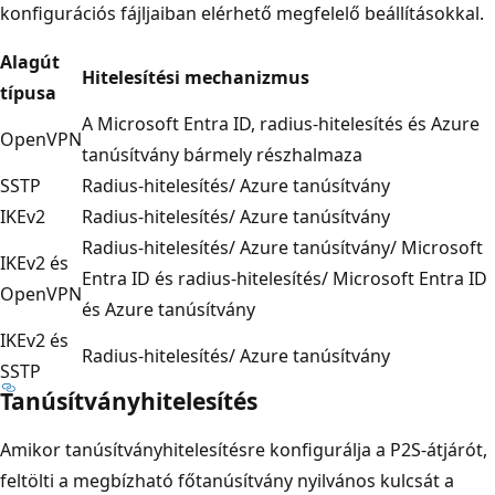
konfigurációs fájljaiban elérhető megfelelő beállításokkal.
Alagút
Hitelesítési mechanizmus
típusa
A Microsoft Entra ID, radius-hitelesítés és Azure
OpenVPN
tanúsítvány bármely részhalmaza
SSTP
Radius-hitelesítés/ Azure tanúsítvány
IKEv2
Radius-hitelesítés/ Azure tanúsítvány
Radius-hitelesítés/ Azure tanúsítvány/ Microsoft
IKEv2 és
Entra ID és radius-hitelesítés/ Microsoft Entra ID
OpenVPN
és Azure tanúsítvány
IKEv2 és
Radius-hitelesítés/ Azure tanúsítvány
SSTP
Tanúsítványhitelesítés
Amikor tanúsítványhitelesítésre konfigurálja a P2S-átjárót,
feltölti a megbízható főtanúsítvány nyilvános kulcsát a