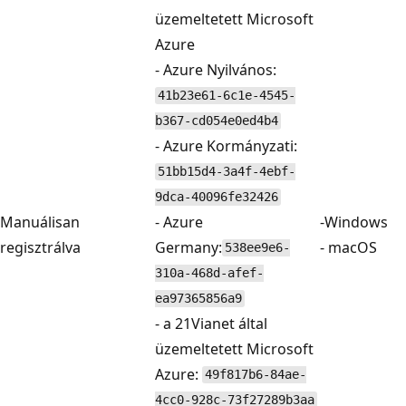
üzemeltetett Microsoft
Azure
- Azure Nyilvános:
41b23e61-6c1e-4545-
b367-cd054e0ed4b4
- Azure Kormányzati:
51bb15d4-3a4f-4ebf-
9dca-40096fe32426
Manuálisan
- Azure
-Windows
regisztrálva
Germany:
- macOS
538ee9e6-
310a-468d-afef-
ea97365856a9
- a 21Vianet által
üzemeltetett Microsoft
Azure:
49f817b6-84ae-
4cc0-928c-73f27289b3aa