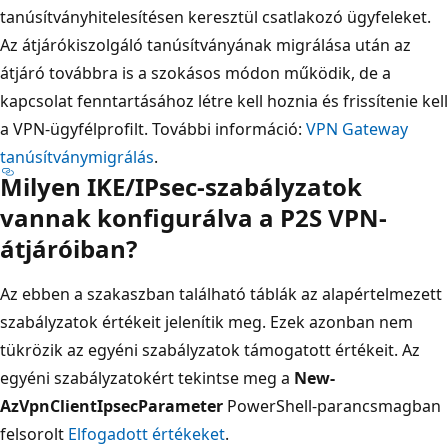
tanúsítványhitelesítésen keresztül csatlakozó ügyfeleket.
Az átjárókiszolgáló tanúsítványának migrálása után az
átjáró továbbra is a szokásos módon működik, de a
kapcsolat fenntartásához létre kell hoznia és frissítenie kell
a VPN-ügyfélprofilt. További információ:
VPN Gateway
tanúsítványmigrálás
.
Milyen IKE/IPsec-szabályzatok
vannak konfigurálva a P2S VPN-
átjáróiban?
Az ebben a szakaszban található táblák az alapértelmezett
szabályzatok értékeit jelenítik meg. Ezek azonban nem
tükrözik az egyéni szabályzatok támogatott értékeit. Az
egyéni szabályzatokért tekintse meg a
New-
AzVpnClientIpsecParameter
PowerShell-parancsmagban
felsorolt
Elfogadott értékeket
.