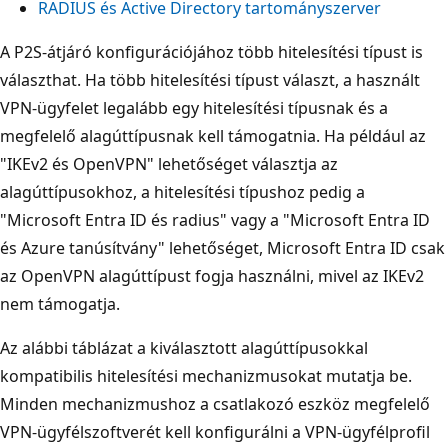
RADIUS és Active Directory tartományszerver
A P2S-átjáró konfigurációjához több hitelesítési típust is
választhat. Ha több hitelesítési típust választ, a használt
VPN-ügyfelet legalább egy hitelesítési típusnak és a
megfelelő alagúttípusnak kell támogatnia. Ha például az
"IKEv2 és OpenVPN" lehetőséget választja az
alagúttípusokhoz, a hitelesítési típushoz pedig a
"Microsoft Entra ID és radius" vagy a "Microsoft Entra ID
és Azure tanúsítvány" lehetőséget, Microsoft Entra ID csak
az OpenVPN alagúttípust fogja használni, mivel az IKEv2
nem támogatja.
Az alábbi táblázat a kiválasztott alagúttípusokkal
kompatibilis hitelesítési mechanizmusokat mutatja be.
Minden mechanizmushoz a csatlakozó eszköz megfelelő
VPN-ügyfélszoftverét kell konfigurálni a VPN-ügyfélprofil