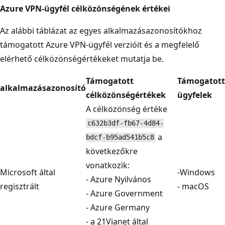
Azure VPN-ügyfél célközönségének értékei
Az alábbi táblázat az egyes alkalmazásazonosítókhoz
támogatott Azure VPN-ügyfél verzióit és a megfelelő
elérhető célközönségértékeket mutatja be.
Támogatott
Támogatott
alkalmazásazonosító
célközönségértékek
ügyfelek
A célközönség értéke
c632b3df-fb67-4d84-
a
bdcf-b95ad541b5c8
következőkre
vonatkozik:
Microsoft által
-Windows
- Azure Nyilvános
regisztrált
- macOS
- Azure Government
- Azure Germany
- a 21Vianet által