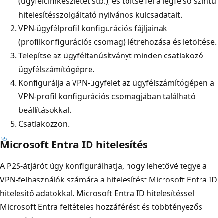
(ügyfélcímkészletet stb.), és töltse fel a legfelső szintű
hitelesítésszolgáltató nyilvános kulcsadatait.
VPN-ügyfélprofil konfigurációs fájljainak
(profilkonfigurációs csomag) létrehozása és letöltése.
Telepítse az ügyféltanúsítványt minden csatlakozó
ügyfélszámítógépre.
Konfigurálja a VPN-ügyfelet az ügyfélszámítógépen a
VPN-profil konfigurációs csomagjában található
beállításokkal.
Csatlakozzon.
Microsoft Entra ID hitelesítés
A P2S-átjárót úgy konfigurálhatja, hogy lehetővé tegye a
VPN-felhasználók számára a hitelesítést Microsoft Entra ID
hitelesítő adatokkal. Microsoft Entra ID hitelesítéssel
Microsoft Entra feltételes hozzáférést és többtényezős