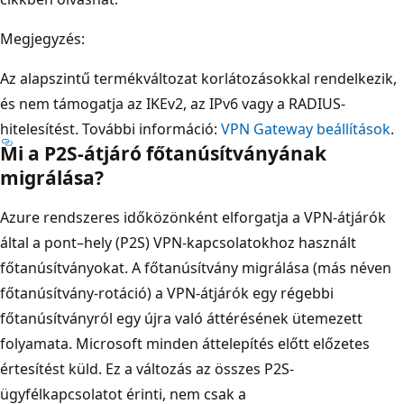
Megjegyzés:
Az alapszintű termékváltozat korlátozásokkal rendelkezik,
és nem támogatja az IKEv2, az IPv6 vagy a RADIUS-
hitelesítést. További információ:
VPN Gateway beállítások
.
Mi a P2S-átjáró főtanúsítványának
migrálása?
Azure rendszeres időközönként elforgatja a VPN-átjárók
által a pont–hely (P2S) VPN-kapcsolatokhoz használt
főtanúsítványokat. A főtanúsítvány migrálása (más néven
főtanúsítvány-rotáció) a VPN-átjárók egy régebbi
főtanúsítványról egy újra való áttérésének ütemezett
folyamata. Microsoft minden áttelepítés előtt előzetes
értesítést küld. Ez a változás az összes P2S-
ügyfélkapcsolatot érinti, nem csak a