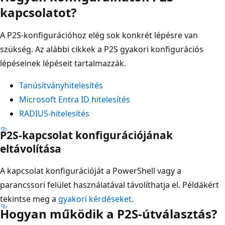
kapcsolatot?
A P2S-konfigurációhoz elég sok konkrét lépésre van
szükség. Az alábbi cikkek a P2S gyakori konfigurációs
lépéseinek lépéseit tartalmazzák.
Tanúsítványhitelesítés
Microsoft Entra ID hitelesítés
RADIUS-hitelesítés
P2S-kapcsolat konfigurációjának
eltávolítása
A kapcsolat konfigurációját a PowerShell vagy a
parancssori felület használatával távolíthatja el. Példákért
tekintse meg a
gyakori kérdéseket
.
Hogyan működik a P2S-útválasztás?