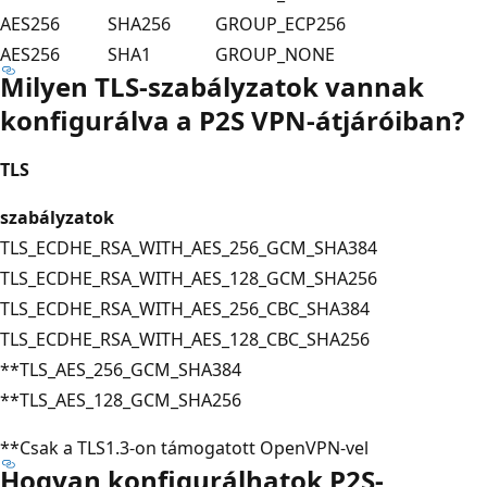
AES256
SHA256
GROUP_ECP256
AES256
SHA1
GROUP_NONE
Milyen TLS-szabályzatok vannak
konfigurálva a P2S VPN-átjáróiban?
TLS
szabályzatok
TLS_ECDHE_RSA_WITH_AES_256_GCM_SHA384
TLS_ECDHE_RSA_WITH_AES_128_GCM_SHA256
TLS_ECDHE_RSA_WITH_AES_256_CBC_SHA384
TLS_ECDHE_RSA_WITH_AES_128_CBC_SHA256
**TLS_AES_256_GCM_SHA384
**TLS_AES_128_GCM_SHA256
**Csak a TLS1.3-on támogatott OpenVPN-vel
Hogyan konfigurálhatok P2S-