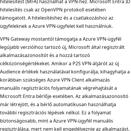
hitelesítést (MFA) használhat a VPN-hez. Microsoft Entra ID
hitelesítés csak az OpenVPN protokoll esetében
támogatott. A hitelesítéshez és a csatlakozáshoz az
ügyfeleknek a Azure VPN-ügyfelet kell használniuk.
VPN Gateway mostantól támogatja a Azure VPN-ügyfél
legújabb verzióihoz tartozó új, Microsoft által regisztrált
alkalmazásazonosítót és a hozzá tartozó
célközönségértékeket. Amikor a P2S VPN-átjárót az új
Audience értékek használatával konfigurálja, kihagyhatja a
korábban szükséges Azure VPN Client alkalmazás
manuális regisztrációs folyamatának végrehajtását a
Microsoft Entra bérlője esetében. Az alkalmazásazonosító
már létrejött, és a bérlő automatikusan használhatja
további regisztrációs lépések nélkül. Ez a folyamat
biztonságosabb, mint a Azure VPN-ügyfél manuális
regisztrálása, mert nem kell engedélyeznie az alkalmazást,