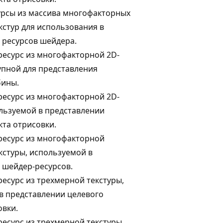
урсы из массива многофакторных
кстур для использования в
 ресурсов шейдера.
ресурс из многофакторной 2D-
упной для представления
бины.
ресурс из многофакторной 2D-
ользуемой в представлении
кта отрисовки.
ресурс из многофакторной
кстуры, используемой в
 шейдер-ресурсов.
ресурс из трехмерной текстуры,
в представлении целевого
овки.
ресурс из трехмерной текстуры,