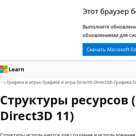
Пропустить
Этот браузер 
и
перейти
Выполните обновлени
к
обновлениями для си
основному
Скачать Microsoft E
содержимому
Learn
Графика и игры
Графика и игры DirectX
Direct3d
Графика D
Структуры ресурсов 
Direct3D 11)
Структуры используются для создания и использования 