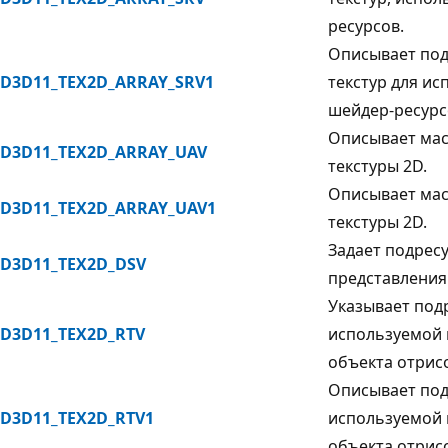
ресурсов.
Описывает под
D3D11_TEX2D_ARRAY_SRV1
текстур для и
шейдер-ресурс
Описывает мас
D3D11_TEX2D_ARRAY_UAV
текстуры 2D.
Описывает мас
D3D11_TEX2D_ARRAY_UAV1
текстуры 2D.
Задает подресу
D3D11_TEX2D_DSV
представления
Указывает подр
D3D11_TEX2D_RTV
используемой 
объекта отрис
Описывает под
D3D11_TEX2D_RTV1
используемой 
объекта отрис