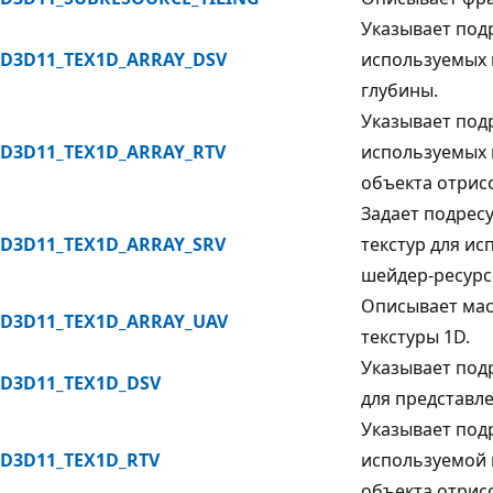
Указывает подр
D3D11_TEX1D_ARRAY_DSV
используемых 
глубины.
Указывает подр
D3D11_TEX1D_ARRAY_RTV
используемых 
объекта отрис
Задает подрес
D3D11_TEX1D_ARRAY_SRV
текстур для и
шейдер-ресурс
Описывает мас
D3D11_TEX1D_ARRAY_UAV
текстуры 1D.
Указывает подр
D3D11_TEX1D_DSV
для представл
Указывает подр
D3D11_TEX1D_RTV
используемой 
объекта отрис