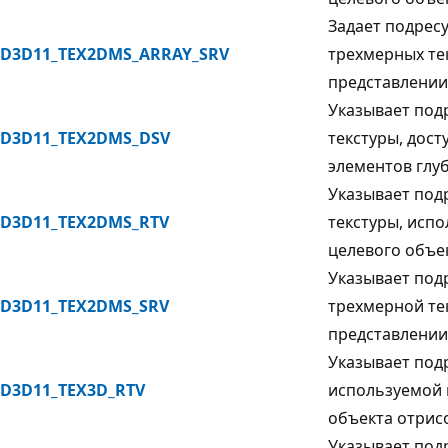
Задает подрес
D3D11_TEX2DMS_ARRAY_SRV
трехмерных те
представлении
Указывает под
D3D11_TEX2DMS_DSV
текстуры, дост
элементов глу
Указывает под
D3D11_TEX2DMS_RTV
текстуры, исп
целевого объе
Указывает под
D3D11_TEX2DMS_SRV
трехмерной те
представлении
Указывает под
D3D11_TEX3D_RTV
используемой 
объекта отрис
Указывает под