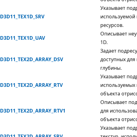
Указывает под
D3D11_TEX1D_SRV
используемой 
ресурсов.
Описывает неу
D3D11_TEX1D_UAV
1D.
Задает подресу
D3D11_TEX2D_ARRAY_DSV
доступных для
глубины.
Указывает подр
D3D11_TEX2D_ARRAY_RTV
используемых 
объекта отрис
Описывает под
D3D11_TEX2D_ARRAY_RTV1
для использов
объекта отрис
Указывает под
D3D11_TEX2D_ARRAY_SRV
текстур, испо