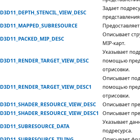
Задает подресу
D3D11_DEPTH_STENCIL_VIEW_DESC
представления
D3D11_MAPPED_SUBRESOURCE
Предоставляет
Описывает стр
D3D11_PACKED_MIP_DESC
MIP-карт.
Указывает подр
D3D11_RENDER_TARGET_VIEW_DESC
помощью предс
отрисовки.
Описывает подр
D3D11_RENDER_TARGET_VIEW_DESC1
помощью предс
отрисовки.
D3D11_SHADER_RESOURCE_VIEW_DESC
Описывает пре
D3D11_SHADER_RESOURCE_VIEW_DESC1
Описывает пре
Указывает дан
D3D11_SUBRESOURCE_DATA
подресурса.
D3D11_SUBRESOURCE_TILING
Описывает фра