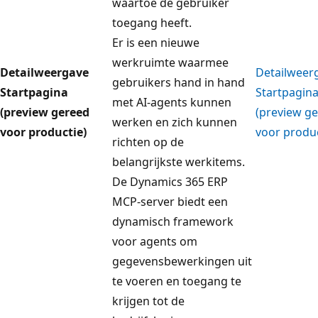
waartoe de gebruiker
toegang heeft.
Er is een nieuwe
werkruimte waarmee
Detailweergave
Detailweer
gebruikers hand in hand
Startpagina
Startpagin
met AI-agents kunnen
(preview gereed
(preview g
werken en zich kunnen
voor productie)
voor produc
richten op de
belangrijkste werkitems.
De Dynamics 365 ERP
MCP-server biedt een
dynamisch framework
voor agents om
gegevensbewerkingen uit
te voeren en toegang te
krijgen tot de