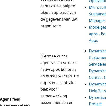
Operatio
contextuele hulp te
Microsof
bieden op basis van
Sustainab
de gegevens van uw
Manager
organisatie.
Modelge
apps - P
Apps
Dynamics
Hiermee kunt u
Custome
agents rechtstreeks
Service e
in uw apps beheren
Dynamics
en ermee werken. De
Contact 
app is een centrale
Dynamics
plek voor
Field Serv
samenwerking
Dynamics
Agent feed
tussen mensen en
Project
(voorvertoning)