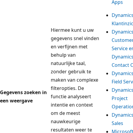
Apps
Dynamics
Klantinzi
Hiermee kunt u uw
Dynamics
gegevens snel vinden
Custome
en verfijnen met
Service e
behulp van
Dynamics
natuurlijke taal,
Contact 
zonder gebruik te
Dynamics
maken van complexe
Field Serv
filteropties. De
Dynamics
Gegevens zoeken in
functie analyseert
Project
een weergave
intentie en context
Operatio
om de meest
Dynamics
nauwkeurige
Sales
resultaten weer te
Microsof