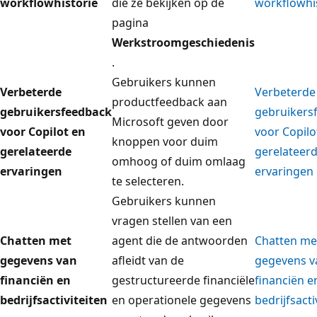
workflowhistorie
die ze bekijken op de
workflowhi
pagina
Werkstroomgeschiedenis
.
Gebruikers kunnen
Verbeterde
Verbeterde
productfeedback aan
gebruikersfeedback
gebruikers
Microsoft geven door
voor Copilot en
voor Copilo
knoppen voor duim
gerelateerde
gerelateer
omhoog of duim omlaag
ervaringen
ervaringen
te selecteren.
Gebruikers kunnen
vragen stellen van een
Chatten met
agent die de antwoorden
Chatten me
gegevens van
afleidt van de
gegevens v
financiën en
gestructureerde financiële
financiën e
bedrijfsactiviteiten
en operationele gegevens
bedrijfsacti