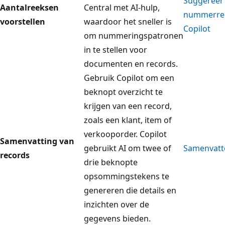
Suggereer
Aantalreeksen
Central met AI-hulp,
nummerre
voorstellen
waardoor het sneller is
Copilot
om nummeringspatronen
in te stellen voor
documenten en records.
Gebruik Copilot om een
beknopt overzicht te
krijgen van een record,
zoals een klant, item of
verkooporder. Copilot
Samenvatting van
gebruikt AI om twee of
Samenvatt
records
drie beknopte
opsommingstekens te
genereren die details en
inzichten over de
gegevens bieden.