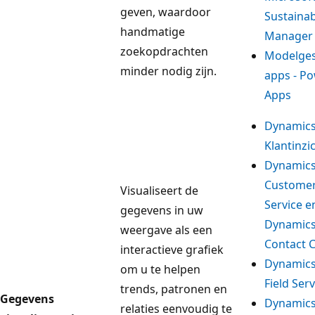
geven, waardoor
Sustainab
handmatige
Manager
zoekopdrachten
Modelge
minder nodig zijn.
apps - P
Apps
Dynamics
Klantinzi
Dynamics
Custome
Visualiseert de
Service e
gegevens in uw
Dynamics
weergave als een
Contact 
interactieve grafiek
Dynamics
om u te helpen
Field Serv
trends, patronen en
Gegevens
Dynamics
relaties eenvoudig te