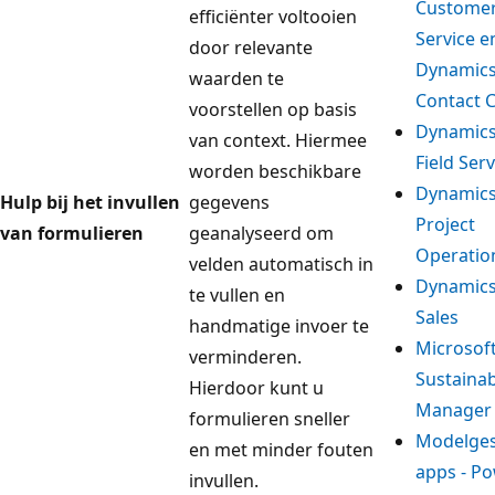
Custome
efficiënter voltooien
Service e
door relevante
Dynamics
waarden te
Contact 
voorstellen op basis
Dynamics
van context. Hiermee
Field Serv
worden beschikbare
Dynamics
Hulp bij het invullen
gegevens
Project
van formulieren
geanalyseerd om
Operatio
velden automatisch in
Dynamics
te vullen en
Sales
handmatige invoer te
Microsof
verminderen.
Sustainab
Hierdoor kunt u
Manager
formulieren sneller
Modelge
en met minder fouten
apps - P
invullen.