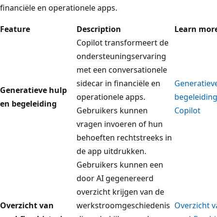
financiële en operationele apps.
Feature
Description
Learn mor
Copilot transformeert de
ondersteuningservaring
met een conversationele
sidecar in financiële en
Generatiev
Generatieve hulp
operationele apps.
begeleidin
en begeleiding
Gebruikers kunnen
Copilot
vragen invoeren of hun
behoeften rechtstreeks in
de app uitdrukken.
Gebruikers kunnen een
door AI gegenereerd
overzicht krijgen van de
Overzicht van
werkstroomgeschiedenis
Overzicht v