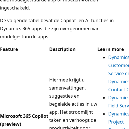
ingeschakeld.
De volgende tabel bevat de Copilot- en AI-functies in
Dynamics 365-apps die zijn overgenomen van
modelgestuurde apps.
Feature
Description
Learn more
Dynamics
Custome
Service e
Hiermee krijgt u
Dynamics
samenvattingen,
Contact 
suggesties en
Dynamics
begeleide acties in uw
Field Serv
app. Het stroomlijnt
Dynamics
Microsoft 365 Copilot
taken en verhoogt de
Project
(preview)
productiviteit door