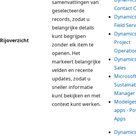
samenvattingen van
Contact 
geselecteerde
Dynamics
records, zodat u
Field Serv
belangrijke details
Dynamics
kunt begrijpen
Rijoverzicht
Project
zonder elk item te
Operatio
openen. Het
Dynamics
markeert belangrijke
Sales
velden en recente
Microsof
updates, zodat u
Sustainab
sneller informatie
Manager
kunt bekijken en met
Modelge
context kunt werken.
apps - P
Apps
Dynamics