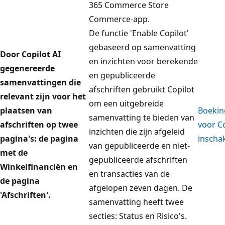
365 Commerce Store
Commerce-app.
De functie 'Enable Copilot'
gebaseerd op samenvatting
Door Copilot AI
en inzichten voor berekende
gegenereerde
en gepubliceerde
samenvattingen die
afschriften gebruikt Copilot
relevant zijn voor het
om een uitgebreide
plaatsen van
Boekin
samenvatting te bieden van
afschriften op twee
voor Co
inzichten die zijn afgeleid
pagina's: de pagina
inscha
van gepubliceerde en niet-
met de
gepubliceerde afschriften
Winkelfinanciën en
en transacties van de
de pagina
afgelopen zeven dagen. De
'Afschriften'.
samenvatting heeft twee
secties: Status en Risico's.