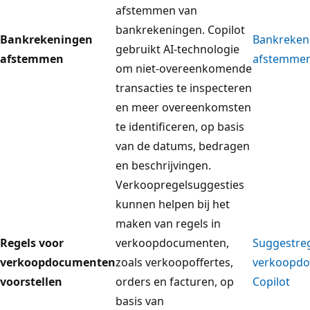
afstemmen van
bankrekeningen. Copilot
Bankrekeningen
Bankreken
gebruikt AI-technologie
afstemmen
afstemmen
om niet-overeenkomende
transacties te inspecteren
en meer overeenkomsten
te identificeren, op basis
van de datums, bedragen
en beschrijvingen.
Verkoopregelsuggesties
kunnen helpen bij het
maken van regels in
Regels voor
verkoopdocumenten,
Suggestreg
verkoopdocumenten
zoals verkoopoffertes,
verkoopd
voorstellen
orders en facturen, op
Copilot
basis van