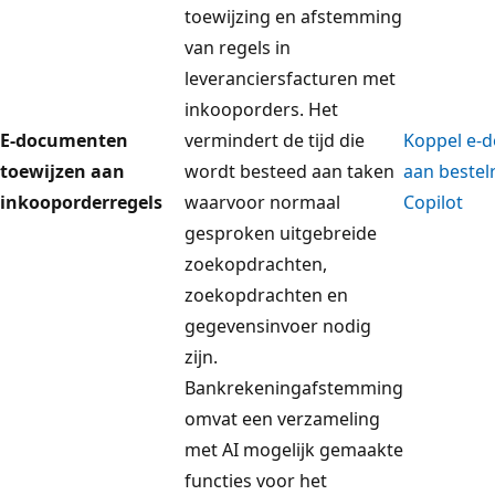
toewijzing en afstemming
van regels in
leveranciersfacturen met
inkooporders. Het
E-documenten
vermindert de tijd die
Koppel e-
toewijzen aan
wordt besteed aan taken
aan bestel
inkooporderregels
waarvoor normaal
Copilot
gesproken uitgebreide
zoekopdrachten,
zoekopdrachten en
gegevensinvoer nodig
zijn.
Bankrekeningafstemming
omvat een verzameling
met AI mogelijk gemaakte
functies voor het