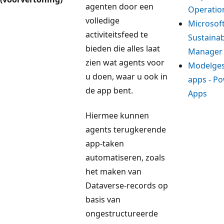
agenten door een
Operatio
volledige
Microsof
activiteitsfeed te
Sustainab
bieden die alles laat
Manager
zien wat agents voor
Modelge
u doen, waar u ook in
apps - P
de app bent.
Apps
Hiermee kunnen
agents terugkerende
app-taken
automatiseren, zoals
het maken van
Dataverse-records op
basis van
ongestructureerde