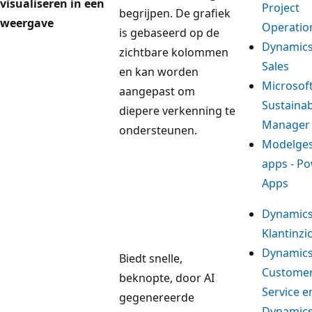
visualiseren in een
Project
begrijpen. De grafiek
weergave
Operatio
is gebaseerd op de
Dynamics
zichtbare kolommen
Sales
en kan worden
Microsof
aangepast om
Sustainab
diepere verkenning te
Manager
ondersteunen.
Modelge
apps - P
Apps
Dynamics
Klantinzi
Dynamics
Biedt snelle,
Custome
beknopte, door AI
Service e
gegenereerde
Dynamics