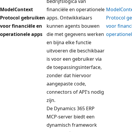
bedrijfslogica van
ModelContext
financiële en operationele
ModelCont
Protocol gebruiken
apps. Ontwikkelaars
Protocol g
voor financiële en
kunnen agents bouwen
voor financ
operationele apps
die met gegevens werken
operatione
en bijna elke functie
uitvoeren die beschikbaar
is voor een gebruiker via
de toepassingsinterface,
zonder dat hiervoor
aangepaste code,
connectors of API's nodig
zijn.
De Dynamics 365 ERP
MCP-server biedt een
dynamisch framework