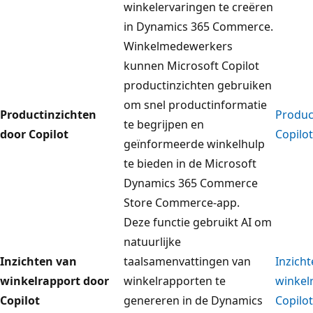
winkelervaringen te creëren
in Dynamics 365 Commerce.
Winkelmedewerkers
kunnen Microsoft Copilot
productinzichten gebruiken
om snel productinformatie
Productinzichten
Produc
te begrijpen en
door Copilot
Copilot
geïnformeerde winkelhulp
te bieden in de Microsoft
Dynamics 365 Commerce
Store Commerce-app.
Deze functie gebruikt AI om
natuurlijke
Inzichten van
taalsamenvattingen van
Inzich
winkelrapport door
winkelrapporten te
winkel
Copilot
genereren in de Dynamics
Copilot