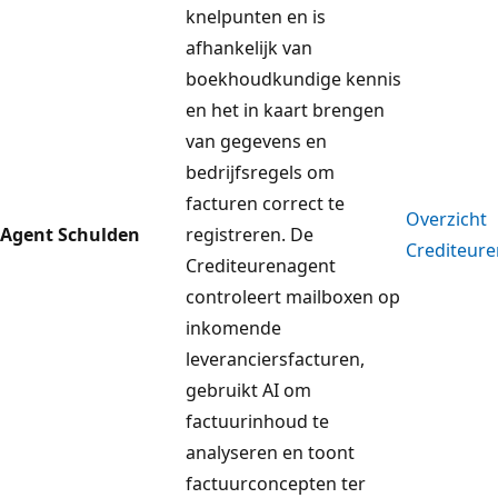
knelpunten en is
afhankelijk van
boekhoudkundige kennis
en het in kaart brengen
van gegevens en
bedrijfsregels om
facturen correct te
Overzicht
Agent Schulden
registreren. De
Crediteur
Crediteurenagent
controleert mailboxen op
inkomende
leveranciersfacturen,
gebruikt AI om
factuurinhoud te
analyseren en toont
factuurconcepten ter