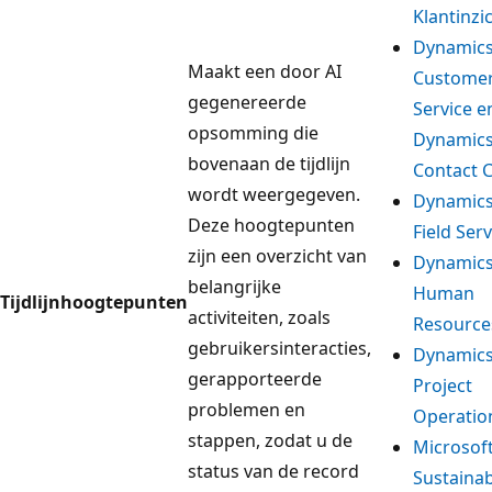
Klantinzi
Dynamics
Maakt een door AI
Custome
gegenereerde
Service e
opsomming die
Dynamics
bovenaan de tijdlijn
Contact 
wordt weergegeven.
Dynamics
Deze hoogtepunten
Field Serv
zijn een overzicht van
Dynamics
belangrijke
Human
Tijdlijnhoogtepunten
activiteiten, zoals
Resource
gebruikersinteracties,
Dynamics
gerapporteerde
Project
problemen en
Operatio
stappen, zodat u de
Microsof
status van de record
Sustainab