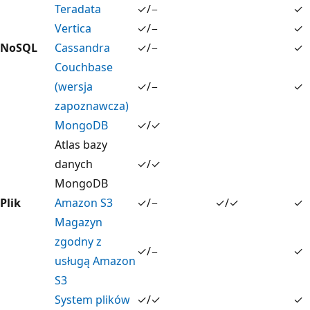
Teradata
✓/−
✓
Vertica
✓/−
✓
NoSQL
Cassandra
✓/−
✓
Couchbase
(wersja
✓/−
✓
zapoznawcza)
MongoDB
✓/✓
Atlas bazy
danych
✓/✓
MongoDB
Plik
Amazon S3
✓/−
✓/✓
✓
Magazyn
zgodny z
✓/−
✓
usługą Amazon
S3
System plików
✓/✓
✓