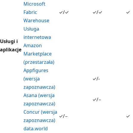
Microsoft
Fabric
✓/✓
✓/✓
✓
Warehouse
Usługa
internetowa
Usługi i
Amazon
aplikacje
Marketplace
(przestarzała)
Appfigures
(wersja
✓/-
zapoznawcza)
Asana (wersja
✓/−
zapoznawcza)
Concur (wersja
✓/−
✓
zapoznawcza)
data.world