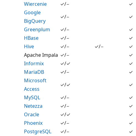
Wiercenie
✓/−
✓
Google
✓/−
✓
BigQuery
Greenplum
✓/−
✓
HBase
✓/−
✓
Hive
✓/−
✓/−
✓
Apache Impala
✓/−
✓
Informix
✓/✓
✓
MariaDB
✓/−
✓
Microsoft
✓/✓
✓
Access
MySQL
✓/−
✓
Netezza
✓/−
✓
Oracle
✓/✓
✓
Phoenix
✓/−
✓
PostgreSQL
✓/−
✓