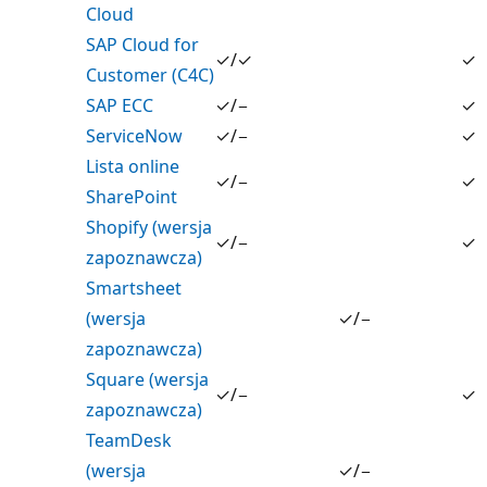
Cloud
SAP Cloud for
✓/✓
✓
Customer (C4C)
SAP ECC
✓/−
✓
ServiceNow
✓/−
✓
Lista online
✓/−
✓
SharePoint
Shopify (wersja
✓/−
✓
zapoznawcza)
Smartsheet
(wersja
✓/−
zapoznawcza)
Square (wersja
✓/−
✓
zapoznawcza)
TeamDesk
(wersja
✓/−