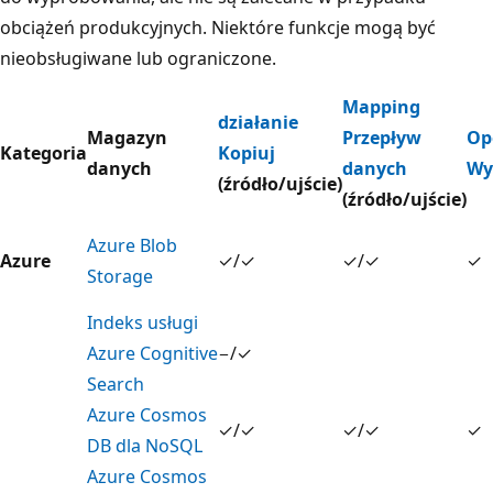
obciążeń produkcyjnych. Niektóre funkcje mogą być
nieobsługiwane lub ograniczone.
Mapping
działanie
Magazyn
Przepływ
Op
Kategoria
Kopiuj
danych
danych
Wy
(źródło/ujście)
(źródło/ujście)
Azure Blob
Azure
✓/✓
✓/✓
✓
Storage
Indeks usługi
Azure Cognitive
−/✓
Search
Azure Cosmos
✓/✓
✓/✓
✓
DB dla NoSQL
Azure Cosmos