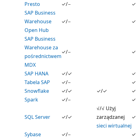
Presto
✓/−
✓
SAP Business
Warehouse
✓/−
✓
Open Hub
SAP Business
Warehouse za
✓/−
✓
pośrednictwem
MDX
SAP HANA
✓/✓
✓
Tabela SAP
✓/−
✓
Snowflake
✓/✓
✓/✓
✓
Spark
✓/−
✓
√/√ Użyj
SQL Server
✓/✓
zarządzanej
✓
sieci wirtualnej
Sybase
✓/−
✓