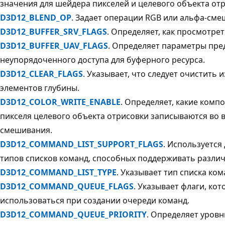
значения для шейдера пикселей и целевого объекта отр
D3D12_BLEND_OP
. Задает операции RGB или альфа-сме
D3D12_BUFFER_SRV_FLAGS
. Определяет, как просмотрет
D3D12_BUFFER_UAV_FLAGS
. Определяет параметры пре
неупорядоченного доступа для буферного ресурса.
D3D12_CLEAR_FLAGS
. Указывает, что следует очистить 
элементов глубины.
D3D12_COLOR_WRITE_ENABLE
. Определяет, какие комп
пикселя целевого объекта отрисовки записываются во 
смешивания.
D3D12_COMMAND_LIST_SUPPORT_FLAGS
. Используется
типов списков команд, способных поддерживать разли
D3D12_COMMAND_LIST_TYPE
. Указывает тип списка ком
D3D12_COMMAND_QUEUE_FLAGS
. Указывает флаги, кот
использоваться при создании очереди команд.
D3D12_COMMAND_QUEUE_PRIORITY
. Определяет уров