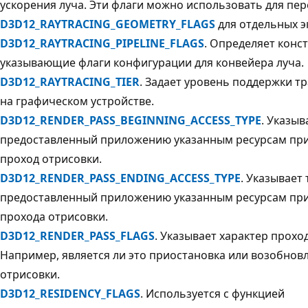
ускорения луча. Эти флаги можно использовать для пе
D3D12_RAYTRACING_GEOMETRY_FLAGS
для отдельных э
D3D12_RAYTRACING_PIPELINE_FLAGS
. Определяет конс
указывающие флаги конфигурации для конвейера луча.
D3D12_RAYTRACING_TIER
. Задает уровень поддержки т
на графическом устройстве.
D3D12_RENDER_PASS_BEGINNING_ACCESS_TYPE
. Указыв
предоставленный приложению указанным ресурсам при
проход отрисовки.
D3D12_RENDER_PASS_ENDING_ACCESS_TYPE
. Указывает 
предоставленный приложению указанным ресурсам при
прохода отрисовки.
D3D12_RENDER_PASS_FLAGS
. Указывает характер прохо
Например, является ли это приостановка или возобнов
отрисовки.
D3D12_RESIDENCY_FLAGS
. Используется с функцией