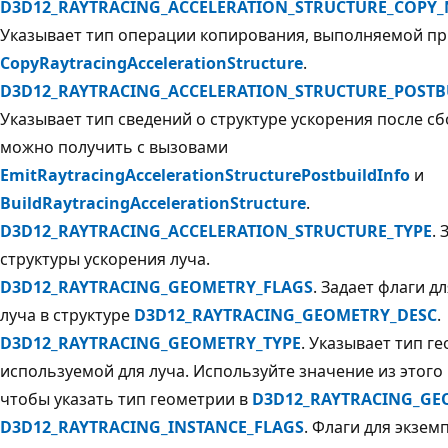
D3D12_RAYTRACING_ACCELERATION_STRUCTURE_COPY
Указывает тип операции копирования, выполняемой пр
CopyRaytracingAccelerationStructure
.
D3D12_RAYTRACING_ACCELERATION_STRUCTURE_POSTB
Указывает тип сведений о структуре ускорения после с
можно получить с вызовами
EmitRaytracingAccelerationStructurePostbuildInfo
и
BuildRaytracingAccelerationStructure
.
D3D12_RAYTRACING_ACCELERATION_STRUCTURE_TYPE
. 
структуры ускорения луча.
D3D12_RAYTRACING_GEOMETRY_FLAGS
. Задает флаги д
луча в структуре
D3D12_RAYTRACING_GEOMETRY_DESC
.
D3D12_RAYTRACING_GEOMETRY_TYPE
. Указывает тип г
используемой для луча. Используйте значение из этого
чтобы указать тип геометрии в
D3D12_RAYTRACING_GE
D3D12_RAYTRACING_INSTANCE_FLAGS
. Флаги для экзем