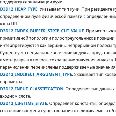
поддержку сериализации кучи.
D3D12_HEAP_TYPE
. Указывает тип кучи. При резиденте к
определенном пуле физической памяти с определенны
кэша ЦП.
D3D12_INDEX_BUFFER_STRIP_CUT_VALUE
. При использо
примитивной топологии полос треугольников позиции
интерпретируются как вершины непрерывной полосы т
Существует специальное значение индекса, представл
иметь разрыв в полосе, сокращение значения индекса. 
перечислении перечислены поддерживаемые значения
D3D12_INDIRECT_ARGUMENT_TYPE
. Указывает тип косв
параметра.
D3D12_INPUT_CLASSIFICATION
. Определяет тип данных
входном слоте.
D3D12_LIFETIME_STATE
. Определяет константы, опред
состояние времени существования отслеживаемого объ