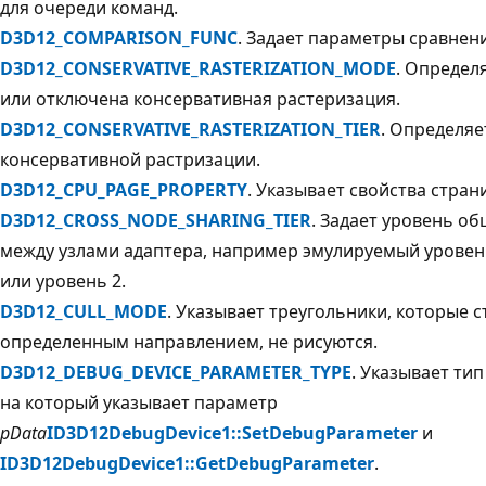
для очереди команд.
D3D12_COMPARISON_FUNC
. Задает параметры сравнен
D3D12_CONSERVATIVE_RASTERIZATION_MODE
. Определ
или отключена консервативная растеризация.
D3D12_CONSERVATIVE_RASTERIZATION_TIER
. Определяе
консервативной растризации.
D3D12_CPU_PAGE_PROPERTY
. Указывает свойства стран
D3D12_CROSS_NODE_SHARING_TIER
. Задает уровень об
между узлами адаптера, например эмулируемый уровень
или уровень 2.
D3D12_CULL_MODE
. Указывает треугольники, которые с
определенным направлением, не рисуются.
D3D12_DEBUG_DEVICE_PARAMETER_TYPE
. Указывает ти
на который указывает параметр
pData
ID3D12DebugDevice1::SetDebugParameter
и
ID3D12DebugDevice1::GetDebugParameter
.