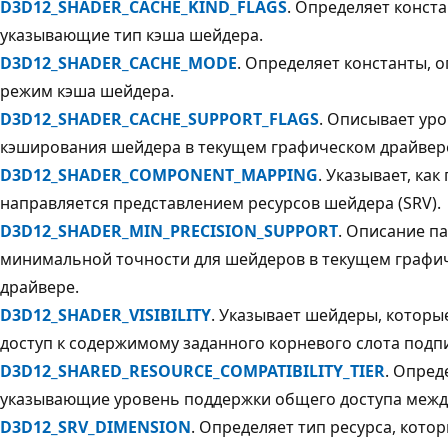
D3D12_SHADER_CACHE_KIND_FLAGS
. Определяет конста
указывающие тип кэша шейдера.
D3D12_SHADER_CACHE_MODE
. Определяет константы,
режим кэша шейдера.
D3D12_SHADER_CACHE_SUPPORT_FLAGS
. Описывает ур
кэширования шейдера в текущем графическом драйвер
D3D12_SHADER_COMPONENT_MAPPING
. Указывает, как
направляется представлением ресурсов шейдера (SRV).
D3D12_SHADER_MIN_PRECISION_SUPPORT
. Описание п
минимальной точности для шейдеров в текущем графи
драйвере.
D3D12_SHADER_VISIBILITY
. Указывает шейдеры, которы
доступ к содержимому заданного корневого слота подп
D3D12_SHARED_RESOURCE_COMPATIBILITY_TIER
. Опред
указывающие уровень поддержки общего доступа между
D3D12_SRV_DIMENSION
. Определяет тип ресурса, кото