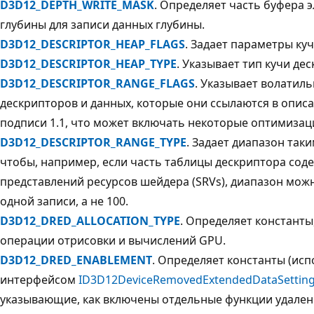
D3D12_DEPTH_WRITE_MASK
. Определяет часть буфера 
глубины для записи данных глубины.
D3D12_DESCRIPTOR_HEAP_FLAGS
. Задает параметры куч
D3D12_DESCRIPTOR_HEAP_TYPE
. Указывает тип кучи де
D3D12_DESCRIPTOR_RANGE_FLAGS
. Указывает волатил
дескрипторов и данных, которые они ссылаются в опис
подписи 1.1, что может включать некоторые оптимизац
D3D12_DESCRIPTOR_RANGE_TYPE
. Задает диапазон так
чтобы, например, если часть таблицы дескриптора сод
представлений ресурсов шейдера (SRVs), диапазон мож
одной записи, а не 100.
D3D12_DRED_ALLOCATION_TYPE
. Определяет констант
операции отрисовки и вычислений GPU.
D3D12_DRED_ENABLEMENT
. Определяет константы (ис
интерфейсом
ID3D12DeviceRemovedExtendedDataSettin
указывающие, как включены отдельные функции удале