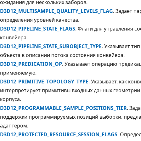
ожидания для нескольких заборов.
D3D12_MULTISAMPLE_QUALITY_LEVELS_FLAG
. Задает п
определения уровней качества.
D3D12_PIPELINE_STATE_FLAGS
. Флаги для управления с
конвейера.
D3D12_PIPELINE_STATE_SUBOBJECT_TYPE
. Указывает ти
объекта в описании потока состояния конвейера.
D3D12_PREDICATION_OP
. Указывает операцию предика
применяемую.
D3D12_PRIMITIVE_TOPOLOGY_TYPE
. Указывает, как кон
интерпретирует примитивы входных данных геометрии
корпуса.
D3D12_PROGRAMMABLE_SAMPLE_POSITIONS_TIER
. Зад
поддержки программируемых позиций выборки, предл
адаптером.
D3D12_PROTECTED_RESOURCE_SESSION_FLAGS
. Опреде