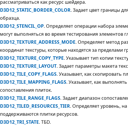
рассматриваться как ресурс шейдера.
D3D12_STATIC_BORDER_COLOR
. Задает цвет границы дл
образца.
D3D12_STENCIL_OP
. Определяет операции набора элем
могут выполняться во время тестирования элементов г
D3D12_TEXTURE_ADDRESS_MODE
. Определяет метод р
координат текстуры, которые находятся за пределами г
D3D12_TEXTURE_COPY_TYPE
. Указывает тип копии текст
D3D12_TEXTURE_LAYOUT
. Задает параметры макета тек
D3D12_TILE_COPY_FLAGS
. Указывает, как скопировать пл
D3D12_TILE_MAPPING_FLAGS
. Указывает, как выполнят
сопоставления плиток.
D3D12_TILE_RANGE_FLAGS
. Задает диапазон сопоставле
D3D12_TILED_RESOURCES_TIER
. Определяет уровень, н
поддерживаются плитки ресурсов.
D3D12_TRI_STATE
. ТБD.