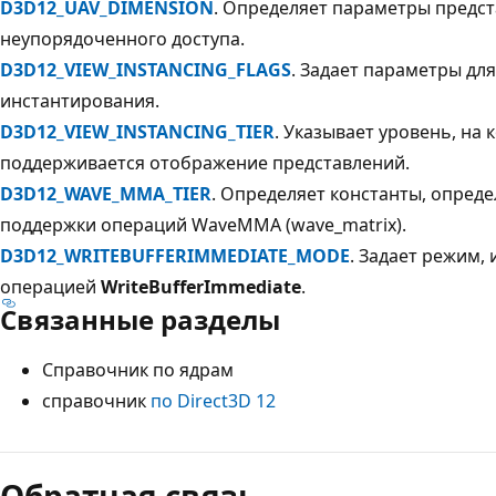
D3D12_UAV_DIMENSION
. Определяет параметры предс
неупорядоченного доступа.
D3D12_VIEW_INSTANCING_FLAGS
. Задает параметры дл
инстантирования.
D3D12_VIEW_INSTANCING_TIER
. Указывает уровень, на
поддерживается отображение представлений.
D3D12_WAVE_MMA_TIER
. Определяет константы, опре
поддержки операций WaveMMA (wave_matrix).
D3D12_WRITEBUFFERIMMEDIATE_MODE
. Задает режим,
операцией
WriteBufferImmediate
.
Связанные разделы
Справочник по ядрам
справочник
по Direct3D 12
Обратная связь