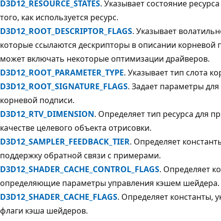
D3D12_RESOURCE_STATES
. Указывает состояние ресурс
того, как используется ресурс.
D3D12_ROOT_DESCRIPTOR_FLAGS
. Указывает волатильн
которые ссылаются дескрипторы в описании корневой п
может включать некоторые оптимизации драйверов.
D3D12_ROOT_PARAMETER_TYPE
. Указывает тип слота к
D3D12_ROOT_SIGNATURE_FLAGS
. Задает параметры для
корневой подписи.
D3D12_RTV_DIMENSION
. Определяет тип ресурса для п
качестве целевого объекта отрисовки.
D3D12_SAMPLER_FEEDBACK_TIER
. Определяет констант
поддержку обратной связи с примерами.
D3D12_SHADER_CACHE_CONTROL_FLAGS
. Определяет к
определяющие параметры управления кэшем шейдера.
D3D12_SHADER_CACHE_FLAGS
. Определяет константы,
флаги кэша шейдеров.